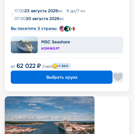
17:00
23 августа 2026
вс
8
дн
/
7
нч
07:00
30 августа 2026
вс
Вы посетите 3 страны:
MSC Seashore
КОМФОРТ
62 022
₽
от
/чел
+1 000
Выбрать круиз