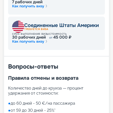
• клубы для детей разного возраста;
7
рабочих дней
• Doremi Lab – детская техническая мастерская и
Как получить визу
другие развлечения для детей и взрослых.
Путешествуйте с
Соединенные Штаты Америки
«Круиз.онлайн»
ТРЕБУЕТСЯ ВИЗА
СРОК ВЫПОЛНЕНИЯ ВИЗЫ
СТОИМОСТЬ
30
рабочих дней
45 000
₽
от
Маршруты лайнера MSC Grandiosa в навигацию
Как получить визу
2026 - 2027 г. отличаются разнообразием и
размахом – от Бразилии и Сальвадора до
Испании и Франции. На нашем сайте можно
купить путевку онлайн, мы собрали для вас все
Вопросы-ответы
нужные сведения – расписание круизов, схемы
палуб, цены путевок, описание кают, фото
интерьеров. Вас ждет лучший отдых в мире! Для
Правила отмены и возврата
того чтобы выбрать лучшие места,
воспользуйтесь услугой раннего бронирования.
Количество дней до круиза — процент
удержания от стоимости:
●
до 60 дней - 50 €/на пассажира
●
от 59 до 30 дней - 25%*