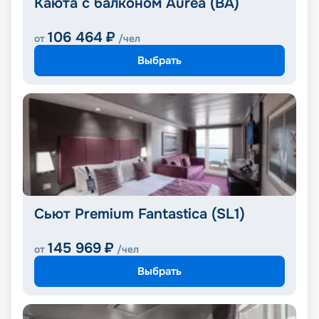
Каюта с балконом Aurea (BA)
106 464
₽
от
/чел
Выбрать
Сьют Premium Fantastica (SL1)
145 969
₽
от
/чел
Выбрать