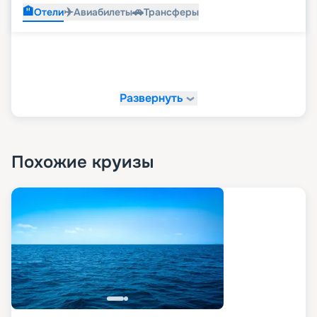
🏨
✈️
🚗
Отели
Авиабилеты
Трансферы
Развернуть
Похожие круизы