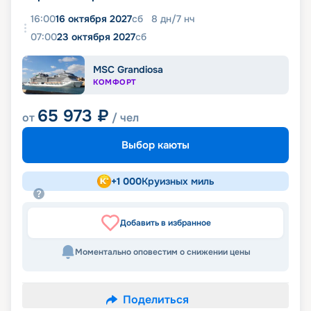
16:00
16 октября 2027
сб
8
дн
/
7
нч
07:00
23 октября 2027
сб
MSC Grandiosa
КОМФОРТ
65 973
₽
от
/ чел
Выбор каюты
+
1 000
Круизных миль
Добавить в избранное
Моментально оповестим о снижении цены
Поделиться