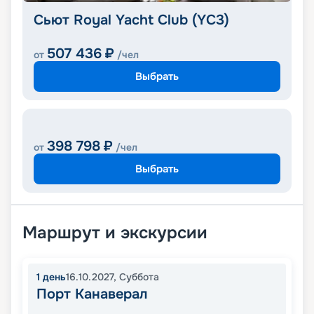
Сьют Royal Yacht Club (YC3)
507 436
₽
от
/чел
Выбрать
398 798
₽
от
/чел
Выбрать
Маршрут и экскурсии
1
день
16.10.2027
,
Суббота
Порт Канаверал