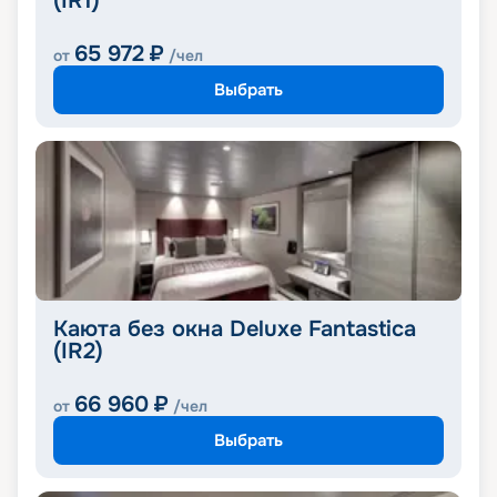
(IR1)
65 972
₽
от
/чел
Выбрать
Каюта без окна Deluxe Fantastica
(IR2)
66 960
₽
от
/чел
Выбрать