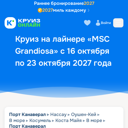
Раннее бронирование
2027
2027
миль каждому
Описание
Выбор кают
Маршрут и экск
Войти
Круиз на лайнере «MSC
Grandiosa» с 16 октября
по 23 октября 2027 года
Порт Канаверал
Нассау
Оушен-Кей
В море
Косумель
Коста Майя
В море
Порт Канаверал