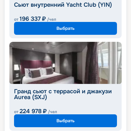
Сьют внутренний Yacht Club (YIN)
196 337
₽
от
/чел
Выбрать
Гранд сьют с террасой и джакузи
Aurea (SXJ)
224 978
₽
от
/чел
Выбрать