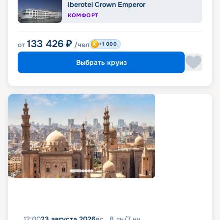
Iberotel Crown Emperor
КОМФОРТ
133 426
₽
от
/чел
+1 000
Выбрать круиз
12:00
23 августа 2026
вс
8
дн
/
7
нч