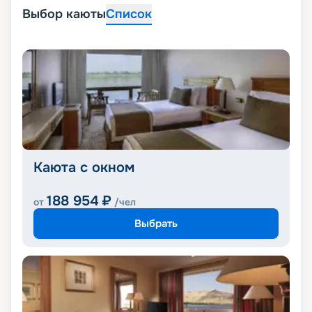
Выбор каюты
Список
Каюта с окном
188 954
₽
от
/чел
Выбрать