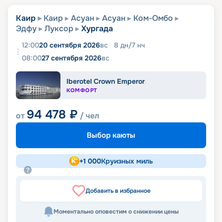
Каир
Каир
Асуан
Асуан
Ком-Омбо
Эдфу
Луксор
Хургада
12:00
20 сентября 2026
вс
8
дн
/
7
нч
08:00
27 сентября 2026
вс
Iberotel Crown Emperor
КОМФОРТ
94 478
₽
от
/ чел
Выбор каюты
+
1 000
Круизных миль
Добавить в избранное
Моментально оповестим о снижении цены