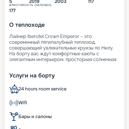
5
2019
2003
117
ВМЕСТИМОСТЬ (ЧЕЛОВЕК)
177
О
теплоходе
Лайнер Iberotel Crown Emperor – это
современный пятипалубный теплоход,
совершающий увлекательные круизы по Нилу.
На борту вас ждут комфортные каюты с
элегантным интерьером, просторная солнечная
терраса с бассейном для отдыха, а также
внимательный сервис.
Услуги на борту
Гостям предлагается изысканный ресторан с
разнообразием экзотических блюд и закусок.
Iberotel Crown Emperor создан для того, чтобы
24 hours room service
ваше путешествие
по Нилу из Хургады
стало
максимально ярким и незабываемым.
Wifi
Размещение
Бары и салоны
На теплоходе находятся 117 кают с одноместным,