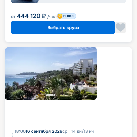
444 120
₽
от
/чел
+1 000
Выбрать круиз
18:00
16 сентября 2026
ср
14
дн
/
13
нч