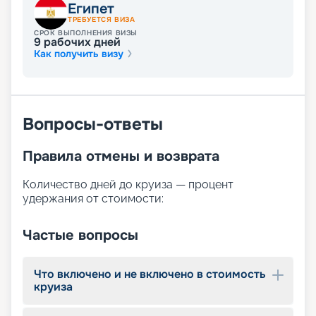
Египет
ТРЕБУЕТСЯ ВИЗА
В свободное от экскурсий время, каждый
СРОК ВЫПОЛНЕНИЯ ВИЗЫ
турист может выбрать себе отдых по душе. Для
9
рабочих дней
этого на борту доступны:
Как получить визу
просторная солнечная палуба с шезлонгами;
бассейн;
бар ресторан у бассейна и лаунж-бар;
сауна;
Вопросы-ответы
массажный салон;
фитнес-центр с кардиотренажёрами;
сувенирный магазин.
Правила отмены и возврата
Количество дней до круиза — процент
удержания от стоимости:
Частые вопросы
Что включено и не включено в стоимость
круиза