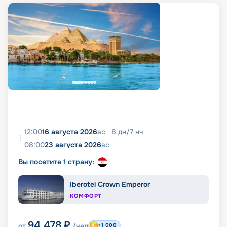
12:00
16 августа 2026
вс
8
дн
/
7
нч
08:00
23 августа 2026
вс
Вы посетите 1 страну:
Iberotel Crown Emperor
КОМФОРТ
94 478
₽
от
/чел
+1 000