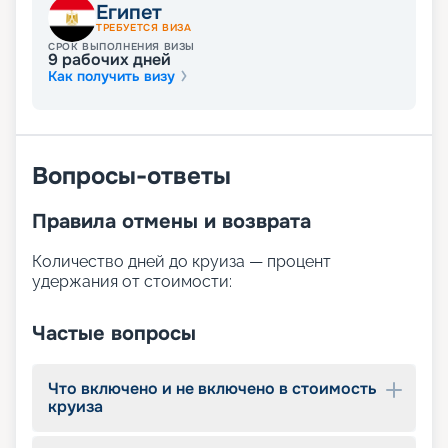
Египет
ТРЕБУЕТСЯ ВИЗА
В свободное от экскурсий время, каждый
СРОК ВЫПОЛНЕНИЯ ВИЗЫ
турист может выбрать себе отдых по душе. Для
9
рабочих дней
этого на борту доступны:
Как получить визу
просторная солнечная палуба с шезлонгами;
бассейн;
бар ресторан у бассейна и лаунж-бар;
сауна;
Вопросы-ответы
массажный салон;
фитнес-центр с кардиотренажёрами;
сувенирный магазин.
Правила отмены и возврата
Количество дней до круиза — процент
удержания от стоимости:
Частые вопросы
Что включено и не включено в стоимость
круиза