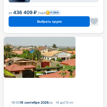
436 409
₽
от
/чел
+1 000
Выбрать круиз
18:00
16 сентября 2026
ср
14
дн
/
13
нч