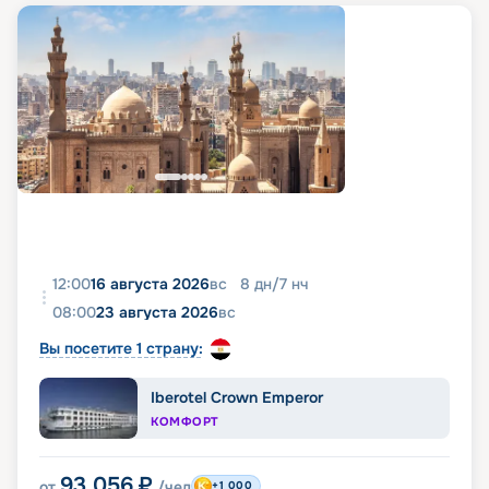
12:00
16 августа 2026
вс
8
дн
/
7
нч
08:00
23 августа 2026
вс
Вы посетите 1 страну:
Iberotel Crown Emperor
КОМФОРТ
93 056
₽
от
/чел
+1 000