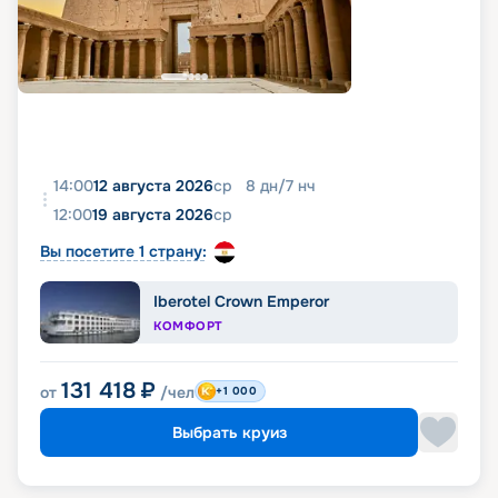
14:00
12 августа 2026
ср
8
дн
/
7
нч
12:00
19 августа 2026
ср
Вы посетите 1 страну:
Iberotel Crown Emperor
КОМФОРТ
131 418
₽
от
/чел
+1 000
Выбрать круиз