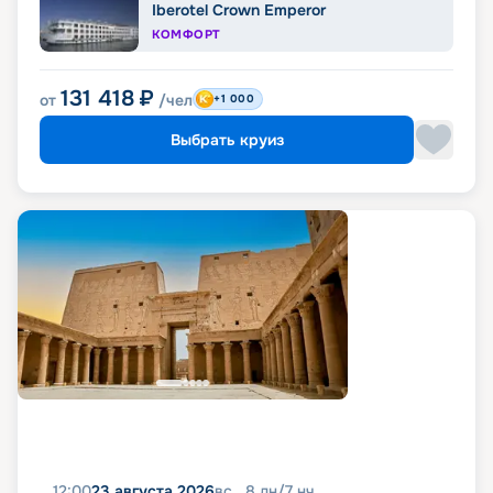
Iberotel Crown Emperor
КОМФОРТ
131 418
₽
от
/чел
+1 000
Выбрать круиз
12:00
23 августа 2026
вс
8
дн
/
7
нч