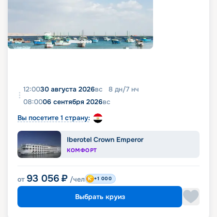
12:00
30 августа 2026
вс
8
дн
/
7
нч
08:00
06 сентября 2026
вс
Вы посетите 1 страну:
Iberotel Crown Emperor
КОМФОРТ
93 056
₽
от
/чел
+1 000
Выбрать круиз