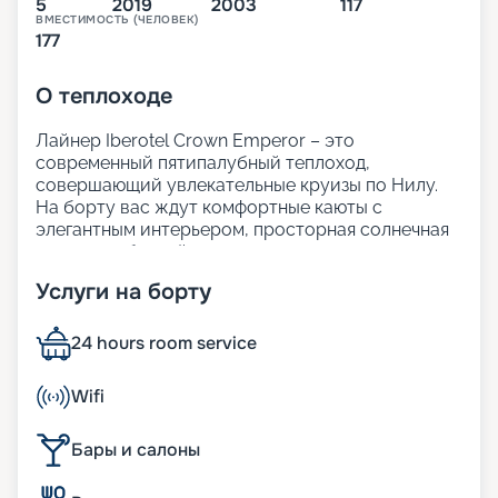
5
2019
2003
117
ВМЕСТИМОСТЬ (ЧЕЛОВЕК)
177
О
теплоходе
Лайнер Iberotel Crown Emperor – это
современный пятипалубный теплоход,
совершающий увлекательные круизы по Нилу.
На борту вас ждут комфортные каюты с
элегантным интерьером, просторная солнечная
терраса с бассейном для отдыха, а также
внимательный сервис.
Услуги на борту
Гостям предлагается изысканный ресторан с
разнообразием экзотических блюд и закусок.
Iberotel Crown Emperor создан для того, чтобы
24 hours room service
ваше путешествие
по Нилу из Хургады
стало
максимально ярким и незабываемым.
Wifi
Размещение
Бары и салоны
На теплоходе находятся 117 кают с одноместным,