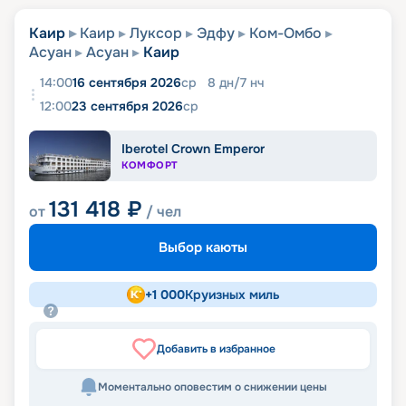
Каир
Каир
Луксор
Эдфу
Ком-Омбо
Асуан
Асуан
Каир
14:00
16 сентября 2026
ср
8
дн
/
7
нч
12:00
23 сентября 2026
ср
Iberotel Crown Emperor
КОМФОРТ
131 418
₽
от
/ чел
Выбор каюты
+
1 000
Круизных миль
Добавить в избранное
Моментально оповестим о снижении цены