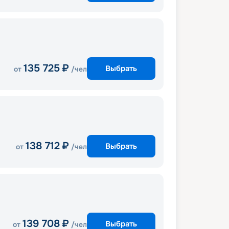
135 725
₽
Выбрать
от
/чел
138 712
₽
Выбрать
от
/чел
139 708
₽
Выбрать
от
/чел