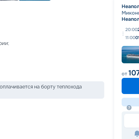
+
39
фотографий
Неапо
Микон
Неапо
20:00
11:00
0
рии;
10
от
оплачивается на борту теплохода