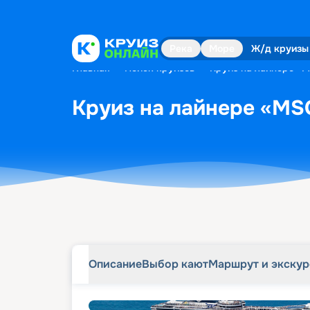
Описание
Выбор кают
Маршрут и экску
Река
Море
Ж/д круизы
Главная
•
Поиск круизов
•
Круиз на лайнере «MS
Круиз на лайнере «MSC
Описание
Выбор кают
Маршрут и экску