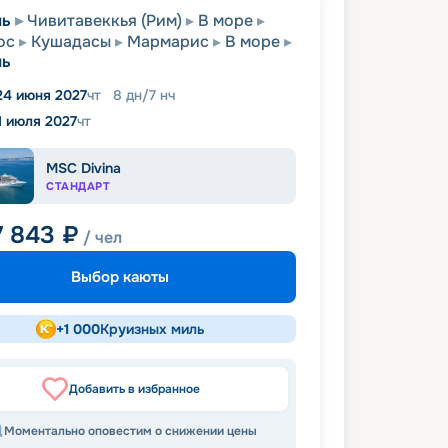
ль
Чивитавеккья (Рим)
В море
ос
Кушадасы
Мармарис
В море
ль
24 июня 2027
чт
8
дн
/
7
нч
1 июля 2027
чт
MSC Divina
СТАНДАРТ
7 843
₽
/ чел
Выбор каюты
+
1 000
Круизных миль
Добавить в избранное
Моментально оповестим о снижении цены