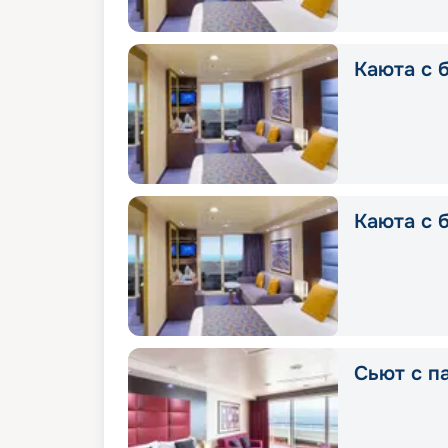
Каюта с б
Каюта с 
Сьют с п