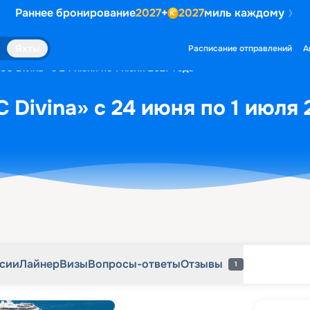
Раннее бронирование
2027
+
2027
миль каждому
рсии
Лайнер
Визы
Вопросы-ответы
Отзывы
1
Яхты
Расписание отправлений
А
C Divina» с 24 июня по 1 июля 2027 года
 Divina» с 24 июня по 1 июля 
рсии
Лайнер
Визы
Вопросы-ответы
Отзывы
1