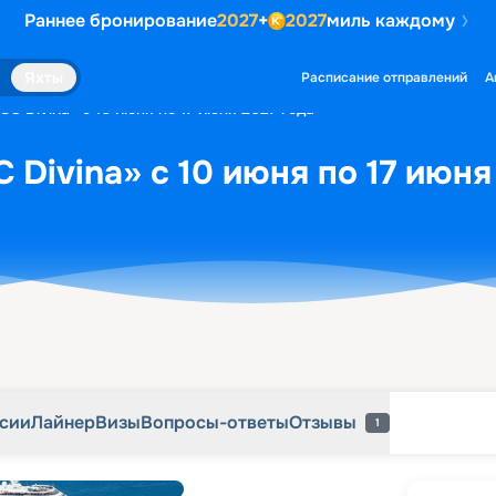
Раннее бронирование
2027
+
2027
миль каждому
рсии
Лайнер
Визы
Вопросы-ответы
Отзывы
1
Яхты
Расписание отправлений
А
C Divina» с 10 июня по 17 июня 2027 года
 Divina» с 10 июня по 17 июня
рсии
Лайнер
Визы
Вопросы-ответы
Отзывы
1