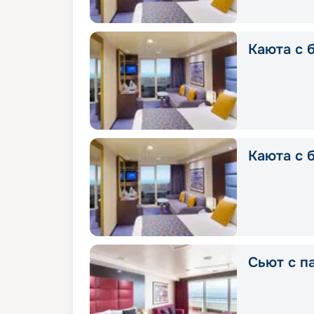
Каюта с б
Каюта с 
Сьют с п