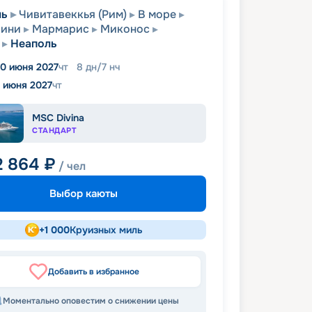
ль
Чивитавеккья (Рим)
В море
рини
Мармарис
Миконос
Неаполь
10 июня 2027
чт
8
дн
/
7
нч
7 июня 2027
чт
MSC Divina
СТАНДАРТ
2 864
₽
/ чел
Выбор каюты
+
1 000
Круизных миль
Добавить в избранное
Моментально оповестим о снижении цены