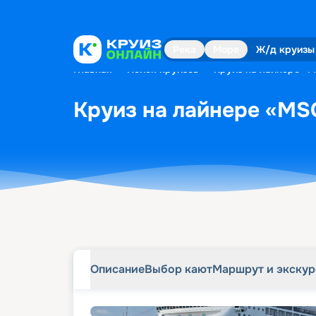
Описание
Выбор кают
Маршрут и экску
Река
Море
Ж/д круизы
Главная
•
Поиск круизов
•
Круиз на лайнере «M
Круиз на лайнере «MSC
Описание
Выбор кают
Маршрут и экску