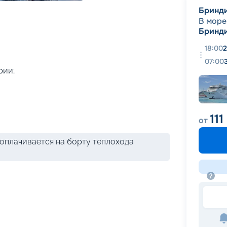
+
36
фотографий
Бринд
В море
Бринд
18:00
2
07:00
рии;
111
от
оплачивается на борту теплохода