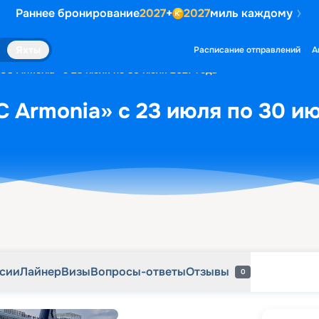
Раннее бронирование
2027
+
2027
миль каждому
рсии
Лайнер
Визы
Вопросы-ответы
Отзывы
0
Яхты
Расписание отправлений
А
SC Armonia» с 23 июля по 30 июля 2027 года
 Armonia» с 23 июля по 30 ию
рсии
Лайнер
Визы
Вопросы-ответы
Отзывы
0