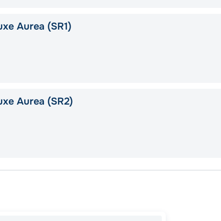
xe Aurea (SR1)
uxe Aurea (SR2)
Бринд
В море
Бринд