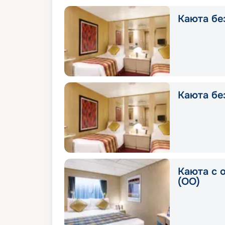
Каюта без
Каюта без
Каюта с 
(OO)