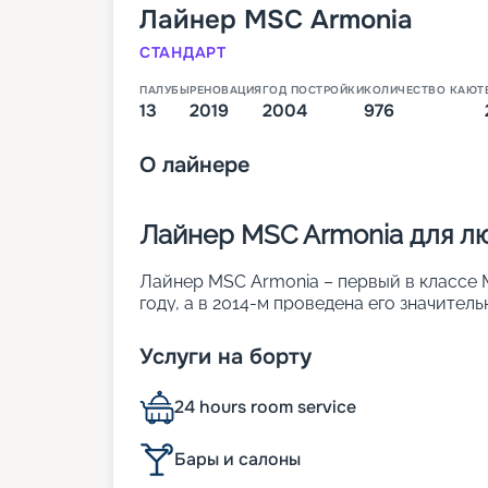
Лайнер
MSC Armonia
СТАНДАРТ
ПАЛУБЫ
РЕНОВАЦИЯ
ГОД ПОСТРОЙКИ
КОЛИЧЕСТВО КАЮТ
13
2019
2004
976
О
лайнере
Лайнер MSC Armonia для л
Лайнер MSC Armonia – первый в классе MS
году, а в 2014-м проведена его значител
отличается высокими показателями комф
• ширина – 29 м;
Услуги на борту
• длина – 251 м;
• водоизмещение – 65 тыс. т;
24 hours room service
• количество палуб – 13;
• осадка – 10,1 м;
• скорость – 20,1 узла;
Бары и салоны
• общее число кают – 976. Они рассчита