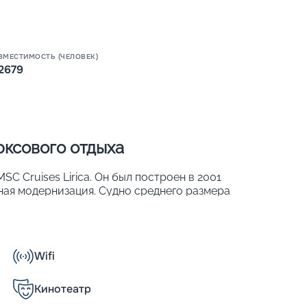
Пишит
ВМЕСТИМОСТЬ (ЧЕЛОВЕК)
2679
юксового отдыха
C Cruises Lirica. Он был построен в 2001
ьная модернизация. Судно среднего размера
орта. Его основные параметры:
Wifi
Кинотеатр
ны на комфортное расселение 2 679