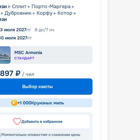
изи
Сплит
Порто-Маргера
Дубровник
Корфу
Котор
изи
3 июля 2027
пт
8
дн
/
7
нч
30 июля 2027
пт
MSC Armonia
СТАНДАРТ
 897
₽
/ чел
Выбор каюты
+
1 000
Круизных миль
Добавить в избранное
Моментально оповестим о снижении цены