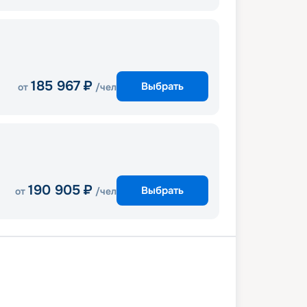
185 967
₽
Выбрать
от
/чел
190 905
₽
Выбрать
от
/чел
изи
Сплит
Порто-Маргера
Дубровник
Корфу
Котор
изи