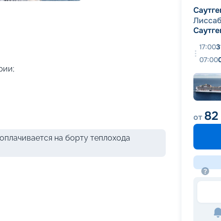
+
32
фотографий
Саутге
Лисса
Саутге
17:00
3
07:00
рии;
82
от
оплачивается на борту теплохода