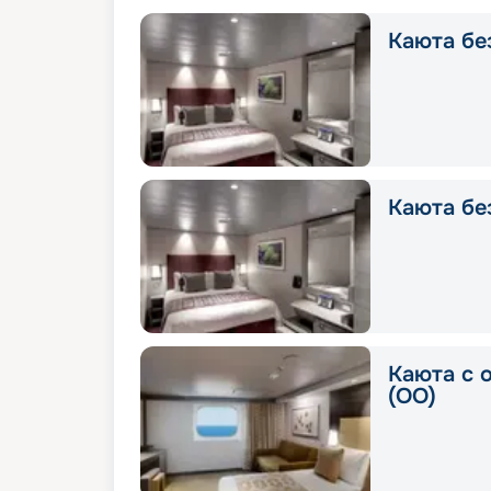
Каюта без
Каюта без
Каюта с 
(OO)