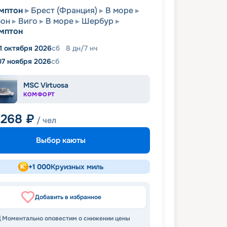
мптон
Брест (Франция)
В море
бон
Виго
В море
Шербур
мптон
1 октября 2026
сб
8
дн
/
7
нч
07 ноября 2026
сб
MSC Virtuosa
КОМФОРТ
 268
₽
/ чел
Выбор каюты
+
1 000
Круизных миль
Добавить в избранное
Моментально оповестим о снижении цены