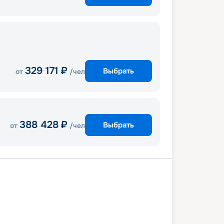
329 171
₽
Выбрать
от
/чел
388 428
₽
Выбрать
от
/чел
мптон
Брест (Франция)
В море
бон
Виго
В море
Шербур
мптон