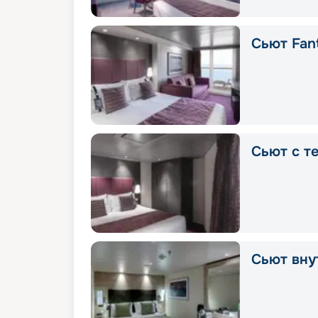
Сьют Fant
Сьют с т
Сьют вну