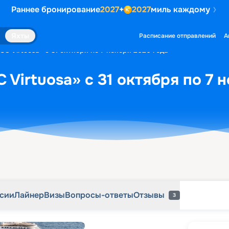
Раннее бронирование
2027
+
2027
миль каждому
рсии
Лайнер
Визы
Вопросы-ответы
Отзывы
3
Яхты
Расписание отправлений
А
C Virtuosa» с 31 октября по 7 ноября 2026 года
Virtuosa» с 31 октября по 7 
рсии
Лайнер
Визы
Вопросы-ответы
Отзывы
3