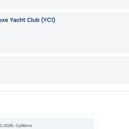
xe Yacht Club (YC1)
Саутге
Лисса
Саутге
10.2026
,
Суббота