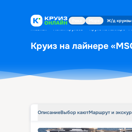
Описание
Выбор кают
Маршрут и экску
Река
Море
Ж/д круизы
Главная
•
Поиск круизов
•
Круиз на лайнере «MS
Круиз на лайнере «MSC 
Описание
Выбор кают
Маршрут и экску