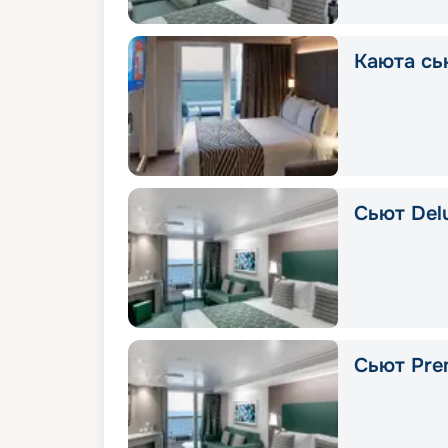
Каюта сь
Сьют Delu
Сьют Pre