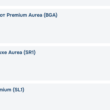
ют Premium Aurea (BGA)
xe Aurea (SR1)
mium (SL1)