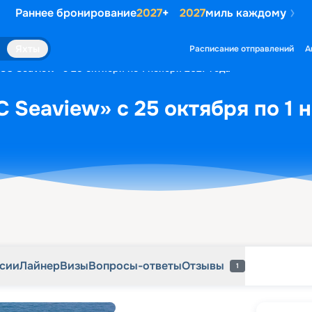
Раннее бронирование
2027
+
2027
миль каждому
рсии
Лайнер
Визы
Вопросы-ответы
Отзывы
1
Яхты
Расписание отправлений
А
SC Seaview» с 25 октября по 1 ноября 2027 года
 Seaview» с 25 октября по 1 
рсии
Лайнер
Визы
Вопросы-ответы
Отзывы
1