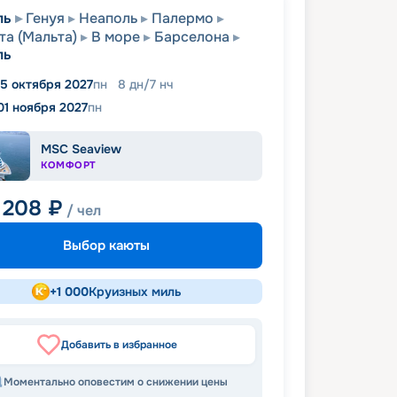
ль
Генуя
Неаполь
Палермо
та (Мальта)
В море
Барселона
ль
5 октября 2027
пн
8
дн
/
7
нч
01 ноября 2027
пн
MSC Seaview
КОМФОРТ
 208
₽
/ чел
Выбор каюты
+
1 000
Круизных миль
Добавить в избранное
Моментально оповестим о снижении цены