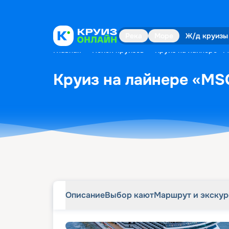
Описание
Выбор кают
Маршрут и экску
Река
Море
Ж/д круизы
Главная
•
Поиск круизов
•
Круиз на лайнере «M
Круиз на лайнере «MSC
Описание
Выбор кают
Маршрут и экску