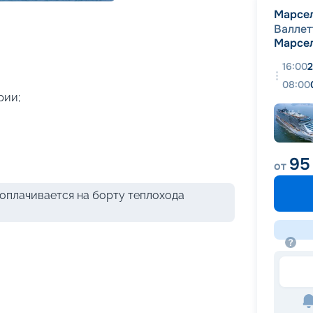
+
37
фотографий
Марсе
Валлет
Марсе
16:00
2
08:00
рии;
95
от
оплачивается на борту теплохода