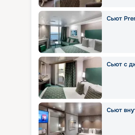
Сьют Pre
Сьют с д
Сьют вну