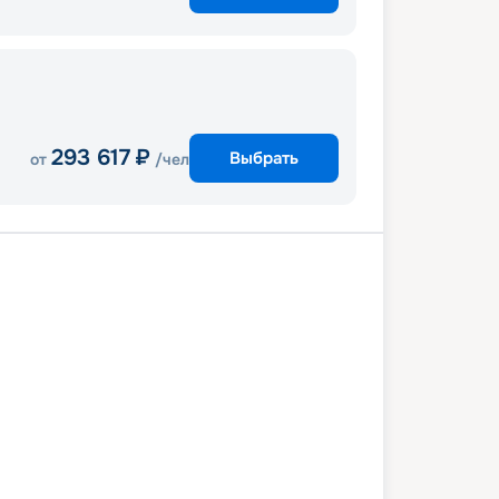
293 617
₽
Выбрать
от
/чел
та (Мальта)
В море
Барселона
ль
Генуя
Неаполь
Палермо
та (Мальта)
2 октября 2027
пт
8
дн
/
7
нч
29 октября 2027
пт
MSC Seaview
КОМФОРТ