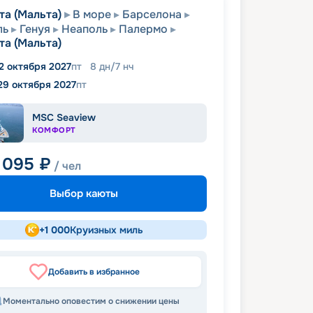
та (Мальта)
В море
Барселона
ль
Генуя
Неаполь
Палермо
та (Мальта)
2 октября 2027
пт
8
дн
/
7
нч
29 октября 2027
пт
MSC Seaview
КОМФОРТ
 095
₽
/ чел
Выбор каюты
+
1 000
Круизных миль
Добавить в избранное
Моментально оповестим о снижении цены