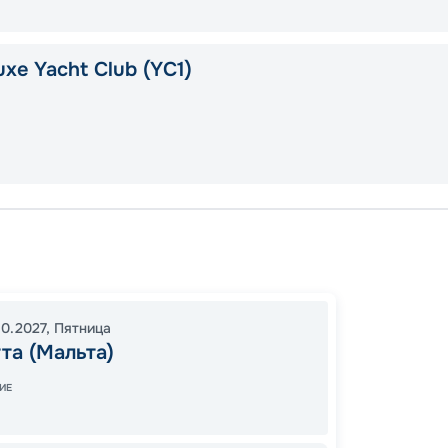
xe Yacht Club (YC1)
Валлет
Марсе
Валлет
10.2027
,
Пятница
17:00
2
та (Мальта)
09:00
ИЕ