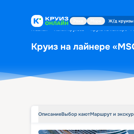
Описание
Выбор кают
Маршрут и экску
Река
Море
Ж/д круизы
Главная
•
Поиск круизов
•
Круиз на лайнере «M
Круиз на лайнере «MSC
Описание
Выбор кают
Маршрут и экску