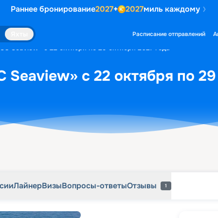
Раннее бронирование
2027
+
2027
миль каждому
рсии
Лайнер
Визы
Вопросы-ответы
Отзывы
1
Яхты
Расписание отправлений
А
SC Seaview» с 22 октября по 29 октября 2027 года
 Seaview» с 22 октября по 29
рсии
Лайнер
Визы
Вопросы-ответы
Отзывы
1