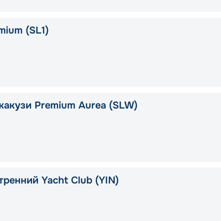
mium (SL1)
жакузи Premium Aurea (SLW)
тренний Yacht Club (YIN)