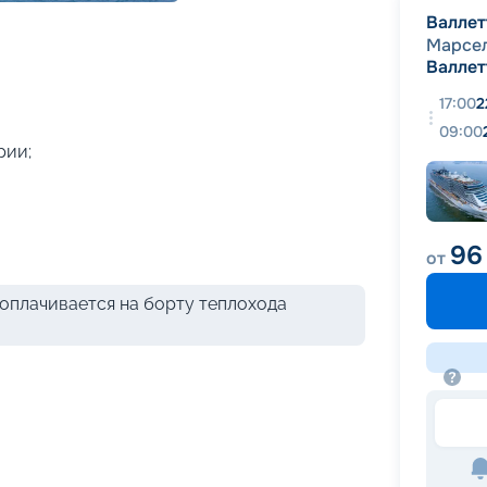
+
41
фотографий
Валлет
Марсе
Валлет
17:00
2
09:00
рии;
96
от
оплачивается на борту теплохода