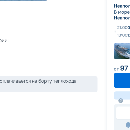
+
40
фотографий
Неапо
В море
Неапо
21:00
0
13:00
1
рии;
97
от
оплачивается на борту теплохода