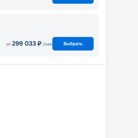
299 033
₽
Выбрать
от
/чел
ль
Палермо
Валлетта (Мальта)
Барселона
Марсель
Генуя
ль
6 октября 2027
ср
8
дн
/
7
нч
3 октября 2027
ср
MSC Seaview
КОМФОРТ