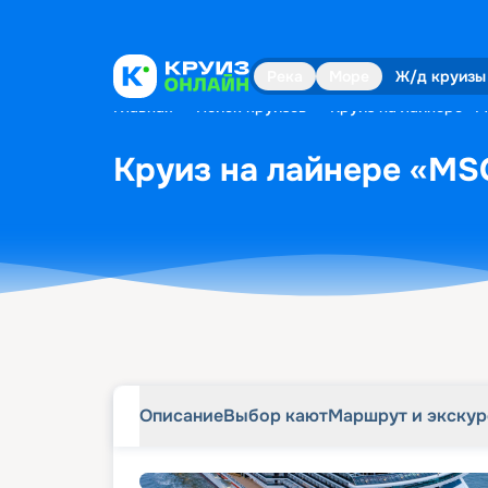
Описание
Выбор кают
Маршрут и экску
Река
Море
Ж/д круизы
Главная
•
Поиск круизов
•
Круиз на лайнере «M
Круиз на лайнере «MSC
Описание
Выбор кают
Маршрут и экску