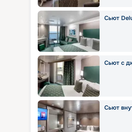
Сьют Delu
Сьют с д
Сьют вну