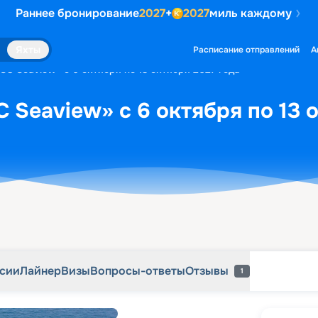
Раннее бронирование
2027
+
2027
миль каждому
рсии
Лайнер
Визы
Вопросы-ответы
Отзывы
1
Яхты
Расписание отправлений
А
SC Seaview» с 6 октября по 13 октября 2027 года
 Seaview» с 6 октября по 13 
рсии
Лайнер
Визы
Вопросы-ответы
Отзывы
1