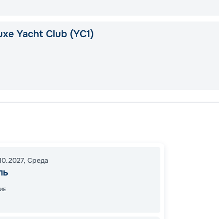
xe Yacht Club (YC1)
Неапо
В море
Неапо
10.2027
,
Среда
21:00
0
ль
13:00
1
ИЕ