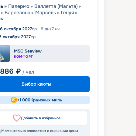
ль
Палермо
Валлетта (Мальта)
Барселона
Марсель
Генуя
ль
6 октября 2027
ср
8
дн
/
7
нч
3 октября 2027
ср
MSC Seaview
КОМФОРТ
 886
₽
/ чел
Выбор каюты
+
1 000
Круизных миль
Добавить в избранное
Моментально оповестим о снижении цены