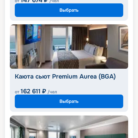
147 674
₽
от
/чел
Выбрать
Каюта сьют Premium Aurea (BGA)
162 611
₽
от
/чел
Выбрать