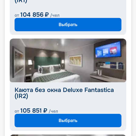
(IR1)
104 856
₽
от
/чел
Выбрать
Каюта без окна Deluxe Fantastica
(IR2)
105 851
₽
от
/чел
Выбрать