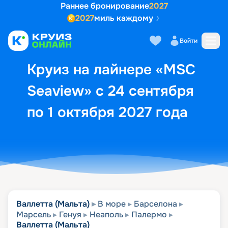
Раннее бронирование
2027
2027
миль каждому
Описание
Выбор кают
Маршрут и экск
Войти
Круиз на лайнере «MSC
Seaview» с 24 сентября
по 1 октября 2027 года
Валлетта (Мальта)
В море
Барселона
Марсель
Генуя
Неаполь
Палермо
Валлетта (Мальта)