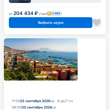
204 434
₽
от
/чел
+1 000
Выбрать круиз
17:00
23 сентября 2026
ср
8
дн
/
7
нч
08:00
30 сентября 2026
ср