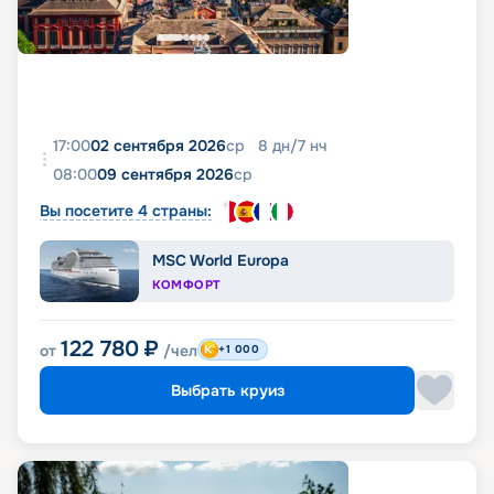
17:00
02 сентября 2026
ср
8
дн
/
7
нч
08:00
09 сентября 2026
ср
Вы посетите 4 страны:
MSC World Europa
КОМФОРТ
122 780
₽
от
/чел
+1 000
Выбрать круиз