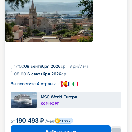
17:00
09 сентября 2026
ср
8
дн
/
7
нч
08:00
16 сентября 2026
ср
Вы посетите 4 страны:
MSC World Europa
КОМФОРТ
190 493
₽
от
/чел
+1 000
Выбрать круиз