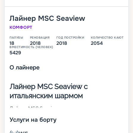
Лайнер
MSC Seaview
КОМФОРТ
ПАЛУБЫ
РЕНОВАЦИЯ
ГОД ПОСТРОЙКИ
КОЛИЧЕСТВО КАЮТ
18
2018
2018
2054
ВМЕСТИМОСТЬ (ЧЕЛОВЕК)
5429
О
лайнере
Лайнер MSC Seaview с
итальянским шармом
Лайнер MSC Seaview – это второе судно класса
Seaside, которое было построено в 2018 году
Услуги на борту
крупнейшим итальянским судостроителем
Fincantieri. В момент пуска на воду он стал 14-м
по величине круизным кораблем в мире. На 18-