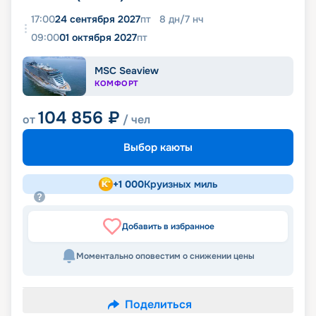
17:00
24 сентября 2027
пт
8
дн
/
7
нч
09:00
01 октября 2027
пт
MSC Seaview
КОМФОРТ
104 856
₽
от
/ чел
Выбор каюты
+
1 000
Круизных миль
Добавить в избранное
Моментально оповестим о снижении цены
Поделиться