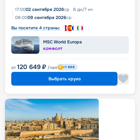
17:00
02 сентября 2026
ср
8
дн
/
7
нч
08:00
09 сентября 2026
ср
Вы посетите 4 страны:
MSC World Europa
КОМФОРТ
120 649
₽
от
/чел
+1 000
Выбрать круиз