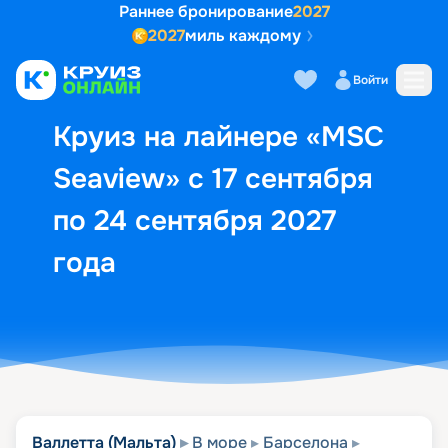
Раннее бронирование
2027
2027
миль каждому
Описание
Выбор кают
Маршрут и экск
Войти
Круиз на лайнере «MSC
Seaview» с 17 сентября
по 24 сентября 2027
года
Валлетта (Мальта)
В море
Барселона