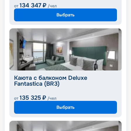
134 347
₽
от
/чел
Выбрать
Каюта с балконом Deluxe
Fantastica (BR3)
135 325
₽
от
/чел
Выбрать