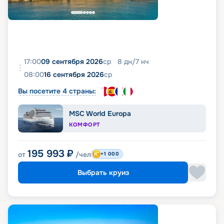
17:00
09 сентября 2026
ср
8
дн
/
7
нч
08:00
16 сентября 2026
ср
Вы посетите 4 страны:
MSC World Europa
КОМФОРТ
195 993
₽
от
/чел
+1 000
Выбрать круиз