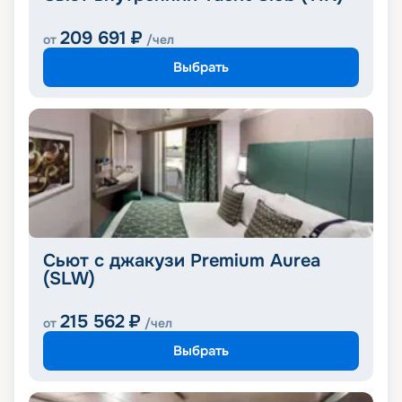
209 691
₽
от
/чел
Выбрать
Сьют с джакузи Premium Aurea
(SLW)
215 562
₽
от
/чел
Выбрать