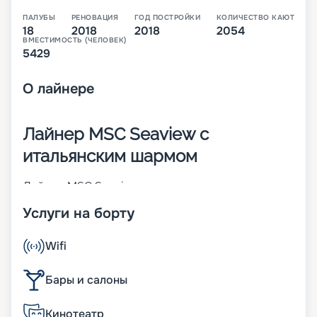
ПАЛУБЫ
РЕНОВАЦИЯ
ГОД ПОСТРОЙКИ
КОЛИЧЕСТВО КАЮТ
18
2018
2018
2054
ВМЕСТИМОСТЬ (ЧЕЛОВЕК)
5429
О
лайнере
Лайнер MSC Seaview с
итальянским шармом
Лайнер MSC Seaview – это второе судно класса
Seaside, которое было построено в 2018 году
Услуги на борту
крупнейшим итальянским судостроителем
Fincantieri. В момент пуска на воду он стал 14-м
по величине круизным кораблем в мире. На 18-
Wifi
палубном лайнере находится 2 054 каюты разных
категорий. В них может разместиться 5 429
Бары и салоны
человек. Другие особенности MSC Seaview:
• ширина – 41 м;
Кинотеатр
• длина – 323 м;