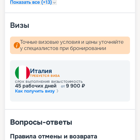
дома. Для того чтобы воспользоваться нашими
Показать все (+13)
услугами, даже не нужно связываться с нашими
менеджерами.
Визы
Точные визовые условия и цены уточняйте
у специалистов при бронировании
Италия
ТРЕБУЕТСЯ ВИЗА
СРОК ВЫПОЛНЕНИЯ ВИЗЫ
СТОИМОСТЬ
45
рабочих дней
9 900
₽
от
Как получить визу
Вопросы-ответы
Правила отмены и возврата