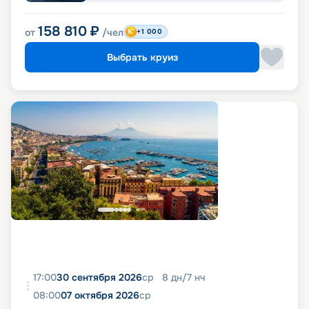
158 810
₽
от
/чел
+1 000
Выбрать круиз
17:00
30 сентября 2026
ср
8
дн
/
7
нч
08:00
07 октября 2026
ср