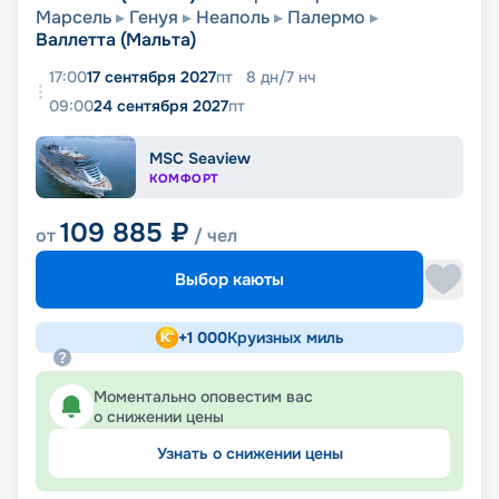
Марсель
Генуя
Неаполь
Палермо
Валлетта (Мальта)
17:00
17 сентября 2027
пт
8
дн
/
7
нч
09:00
24 сентября 2027
пт
MSC Seaview
КОМФОРТ
109 885
₽
от
/ чел
Выбор каюты
+
1 000
Круизных миль
Моментально оповестим вас
о снижении цены
Узнать о снижении цены