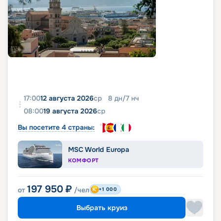
17:00
12 августа 2026
ср
8
дн
/
7
нч
08:00
19 августа 2026
ср
Вы посетите 4 страны:
MSC World Europa
КОМФОРТ
197 950
₽
от
/чел
+1 000
Выбрать круиз