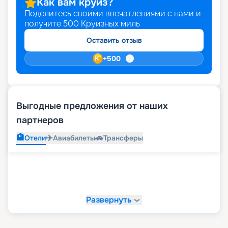
Как вам круиз?
Поделитесь своими впечатлениями с нами и
получите
500
Круизных миль
Оставить отзыв
+
500
Выгодные предложения от наших
партнеров
🏨
✈️
🚗
Отели
Авиабилеты
Трансферы
Развернуть