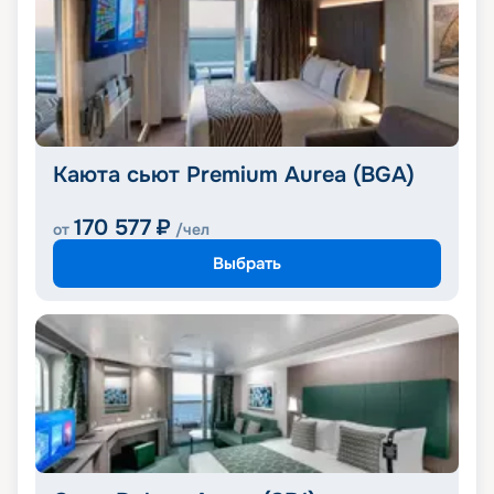
Каюта сьют Premium Aurea (BGA)
170 577
₽
от
/чел
Выбрать