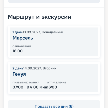
Маршрут и экскурсии
1
день
13.09.2027
,
Понедельник
Марсель
ОТПРАВЛЕНИЕ
16:00
2
день
14.09.2027
,
Вторник
Генуя
ПРИБЫТИЕ
СТОЯНКА
ОТПРАВЛЕНИЕ
07:00
9 ч 00 мин
16:00
Показать все дни (6)