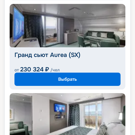
Гранд сьют Aurea (SX)
230 324
₽
от
/чел
Выбрать