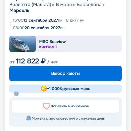
Валлетта (Мальта)
В море
Барселона
Марсель
16:00
13 сентября 2027
пн
8
дн
/
7
нч
08:00
20 сентября 2027
пн
MSC Seaview
КОМФОРТ
112 822
₽
от
/ чел
Выбор каюты
+
1 000
Круизных миль
Добавить в избранное
Моментально оповестим о снижении цены