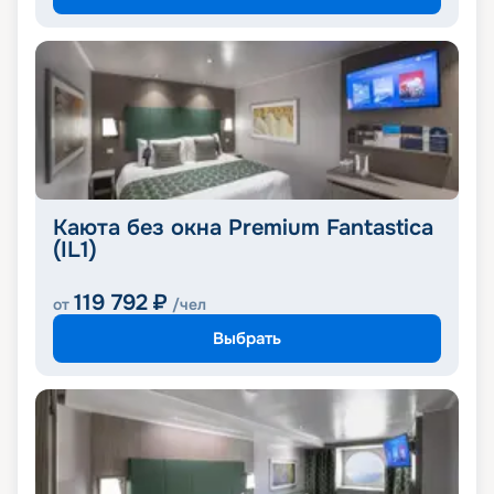
Каюта без окна Premium Fantastica
(IL1)
119 792
₽
от
/чел
Выбрать