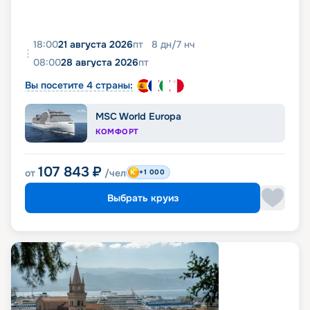
18:00
21 августа 2026
пт
8
дн
/
7
нч
08:00
28 августа 2026
пт
Вы посетите 4 страны:
MSC World Europa
КОМФОРТ
107 843
₽
от
/чел
+1 000
Выбрать круиз