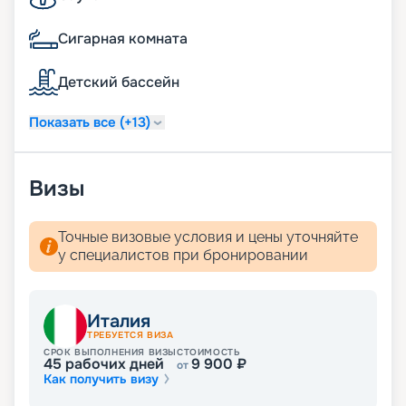
бронировании вам удастся сэкономить
средства, не теряя при этом в качестве.
Сигарная комната
Заходите на наш сайт, изучайте описание,
расписание, схемы, план и маршруты лайнера.
Детский бассейн
Читайте отзывы, узнавайте цену и покупайте
путевку на навигацию 2026 - 2027 г. не выходя из
дома. Для того чтобы воспользоваться нашими
Показать все (+13)
услугами, даже не нужно связываться с нашими
менеджерами.
Визы
Точные визовые условия и цены уточняйте
у специалистов при бронировании
Италия
ТРЕБУЕТСЯ ВИЗА
СРОК ВЫПОЛНЕНИЯ ВИЗЫ
СТОИМОСТЬ
45
рабочих дней
9 900
₽
от
Как получить визу