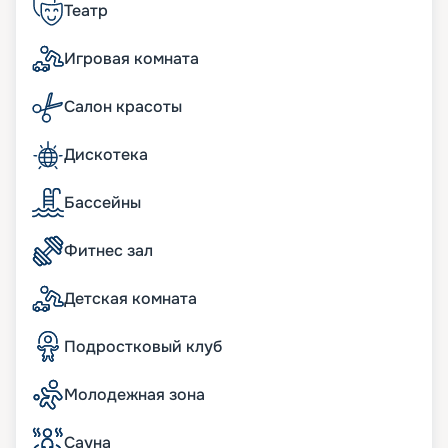
вы найдете множество баров и кафе, которые
Театр
предлагают попробовать кухни разных стран
мира. Гостям понравится и шикарный
Игровая комната
четырехэтажный атриум с хрустальными
лестницами. Здесь вы найдете большие
видеоэкраны, на которых можно полюбоваться
Салон красоты
видами моря, неба или выступлениями артистов
и музыкантов, которые здесь проходят каждый
Дискотека
вечер. В аквапарках смогут повеселиться как
взрослые, так и дети. Для тех, кто предпочитает
подвижный и даже экстремальный отдых, на
Бассейны
борту корабля есть две линии канатной дороги.
Фитнес зал
Путешествуйте с
«Круиз.онлайн»
Детская комната
Чтобы отправиться в путешествие на лайнере
Подростковый клуб
MSC Seaview, обращайтесь к сервису
бронирования круизов «Круиз.онлайн». У нас вы
Молодежная зона
сможете в режиме онлайн приобрести путевку,
которая может ответить всем вашим
пожеланиям. Кроме того, при раннем
Сауна