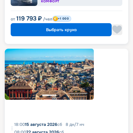
КОМФОРТ
119 793
₽
от
/чел
+1 000
Выбрать круиз
18:00
15 августа 2026
сб
8
дн
/
7
нч
08:00
22 августа 2026
сб