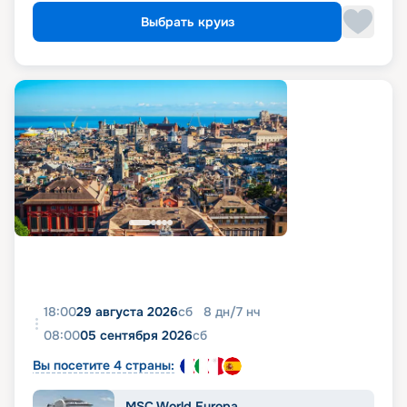
Выбрать круиз
18:00
29 августа 2026
сб
8
дн
/
7
нч
08:00
05 сентября 2026
сб
Вы посетите 4 страны:
MSC World Europa