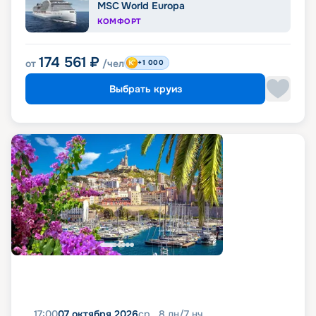
MSC World Europa
КОМФОРТ
174 561
₽
от
/чел
+1 000
Выбрать круиз
17:00
07 октября 2026
ср
8
дн
/
7
нч