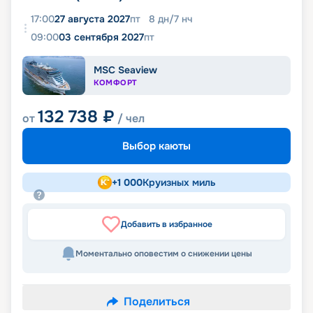
17:00
27 августа 2027
пт
8
дн
/
7
нч
09:00
03 сентября 2027
пт
MSC Seaview
КОМФОРТ
132 738
₽
от
/ чел
Выбор каюты
+
1 000
Круизных миль
Добавить в избранное
Моментально оповестим о снижении цены
Поделиться