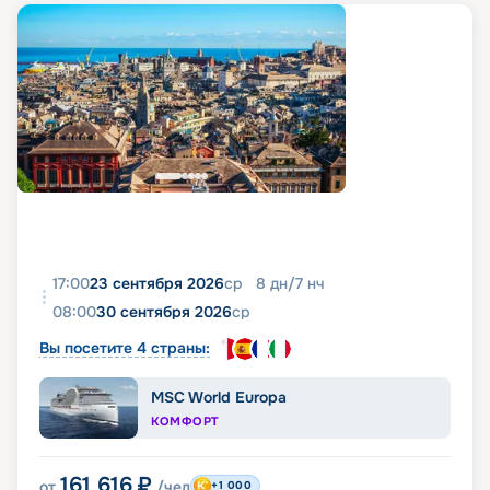
17:00
23 сентября 2026
ср
8
дн
/
7
нч
08:00
30 сентября 2026
ср
Вы посетите 4 страны:
MSC World Europa
КОМФОРТ
161 616
₽
от
/чел
+1 000