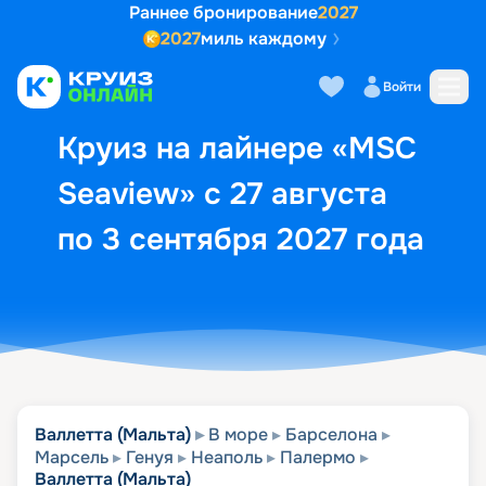
Раннее бронирование
2027
2027
миль каждому
Описание
Выбор кают
Маршрут и экск
Войти
Круиз на лайнере «MSC
Seaview» с 27 августа
по 3 сентября 2027 года
Валлетта (Мальта)
В море
Барселона
Марсель
Генуя
Неаполь
Палермо
Валлетта (Мальта)