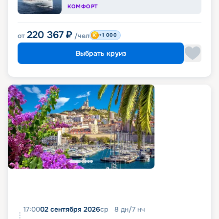
КОМФОРТ
220 367
₽
от
/чел
+1 000
Выбрать круиз
17:00
02 сентября 2026
ср
8
дн
/
7
нч