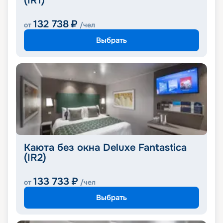
(IR1)
132 738
₽
от
/чел
Выбрать
Каюта без окна Deluxe Fantastica
(IR2)
133 733
₽
от
/чел
Выбрать