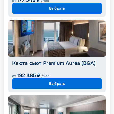
177 548
₽
от
/чел
Выбрать
Каюта сьют Premium Aurea (BGA)
192 485
₽
от
/чел
Выбрать