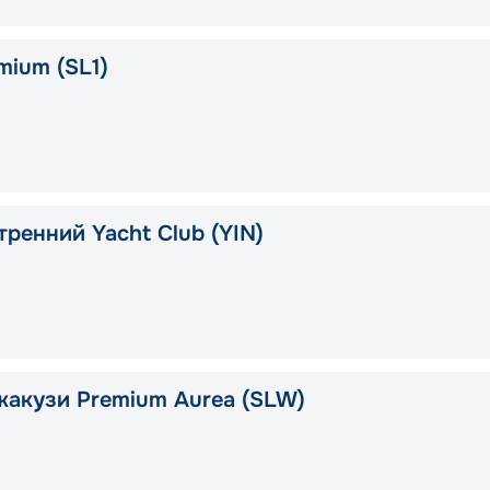
mium (SL1)
тренний Yacht Club (YIN)
жакузи Premium Aurea (SLW)