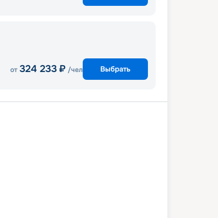
324 233
₽
Выбрать
от
/чел
та (Мальта)
В море
Барселона
ль
Генуя
Неаполь
Палермо
та (Мальта)
0 августа 2027
пт
8
дн
/
7
нч
27 августа 2027
пт
MSC Seaview
КОМФОРТ