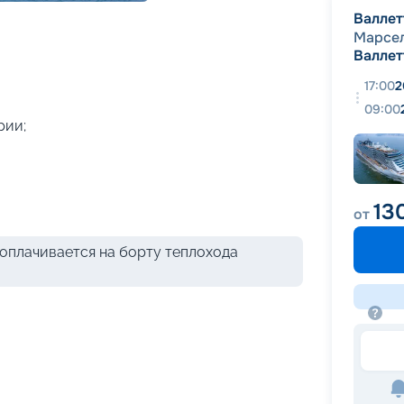
+
40
фотографий
Валлет
Марсе
Валлет
17:00
2
09:00
рии;
13
от
оплачивается на борту теплохода