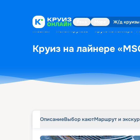
Описание
Выбор кают
Маршрут и экску
Река
Море
Ж/д круизы
Главная
•
Поиск круизов
•
Круиз на лайнере «M
Круиз на лайнере «MSC
Описание
Выбор кают
Маршрут и экску