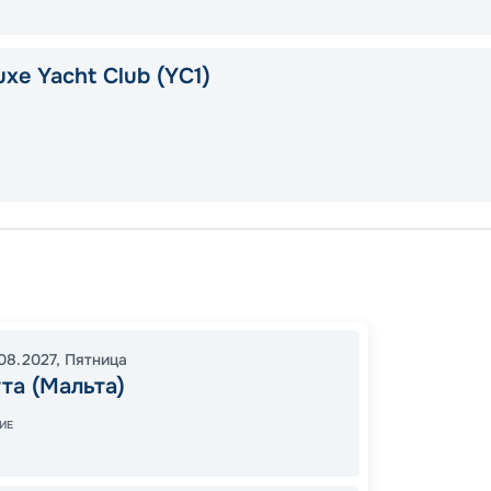
xe Yacht Club (YC1)
Валлет
Марсе
Валлет
08.2027
,
Пятница
17:00
2
та (Мальта)
09:00
ИЕ