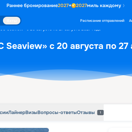
Раннее бронирование
2027
+
2027
миль каждому
рсии
Лайнер
Визы
Вопросы-ответы
Отзывы
1
Яхты
Расписание отправлений
А
SC Seaview» с 20 августа по 27 августа 2027 года
 Seaview» с 20 августа по 27 
рсии
Лайнер
Визы
Вопросы-ответы
Отзывы
1