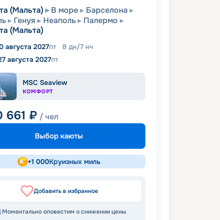
та (Мальта)
В море
Барселона
ль
Генуя
Неаполь
Палермо
та (Мальта)
0 августа 2027
пт
8
дн
/
7
нч
27 августа 2027
пт
MSC Seaview
КОМФОРТ
0 661
₽
/ чел
Выбор каюты
+
1 000
Круизных миль
Добавить в избранное
Моментально оповестим о снижении цены