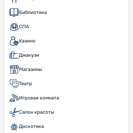
• предельная скорость – 21 узел.
Библиотека
Условия на борту
СПА
Настоящей изюминкой лайнера можно считать
его панорамный променад, украшенный
стеклянными балюстрадами. С него открывается
Казино
потрясающий обзор на море, так что ваши
прогулки по кораблю будут отдельным
Джакузи
увлекательным занятием. Хочется чего-то более
особенного? Обратите внимание на панорамный
бассейн, который точно не сможет оставить
Магазины
никого равнодушным. Также на палубах корабля
вы найдете множество баров и кафе, которые
Театр
предлагают попробовать кухни разных стран
мира. Гостям понравится и шикарный
Игровая комната
четырехэтажный атриум с хрустальными
лестницами. Здесь вы найдете большие
видеоэкраны, на которых можно полюбоваться
Салон красоты
видами моря, неба или выступлениями артистов
и музыкантов, которые здесь проходят каждый
Дискотека
вечер. В аквапарках смогут повеселиться как