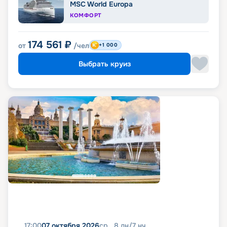
MSC World Europa
КОМФОРТ
174 561
₽
от
/чел
+1 000
Выбрать круиз
17:00
07 октября 2026
ср
8
дн
/
7
нч