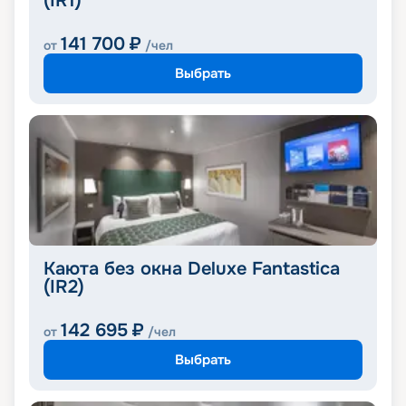
(IR1)
141 700
₽
от
/чел
Выбрать
Каюта без окна Deluxe Fantastica
(IR2)
142 695
₽
от
/чел
Выбрать