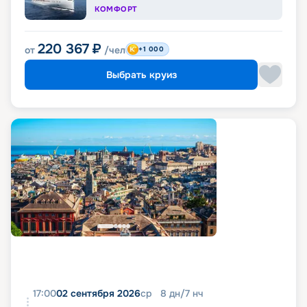
КОМФОРТ
220 367
₽
от
/чел
+1 000
Выбрать круиз
17:00
02 сентября 2026
ср
8
дн
/
7
нч