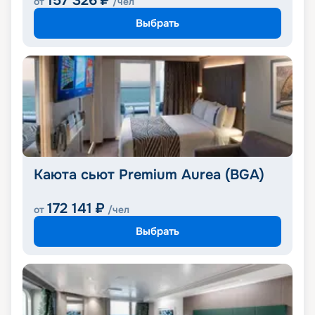
157 326
₽
от
/чел
Выбрать
Каюта сьют Premium Aurea (BGA)
172 141
₽
от
/чел
Выбрать