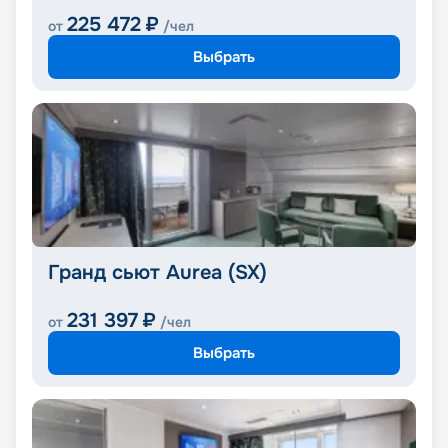
225 472
₽
от
/чел
Выбрать
Гранд сьют Aurea (SX)
231 397
₽
от
/чел
Выбрать