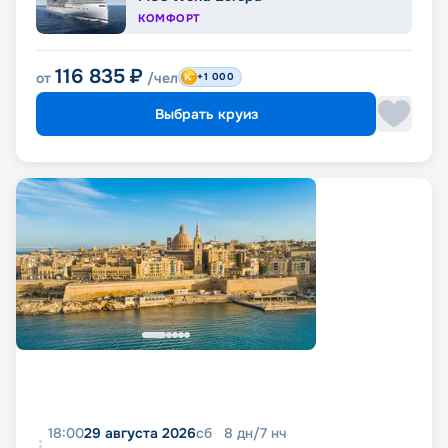
КОМФОРТ
116 835
₽
от
/чел
+1 000
Выбрать круиз
18:00
29 августа 2026
сб
8
дн
/
7
нч