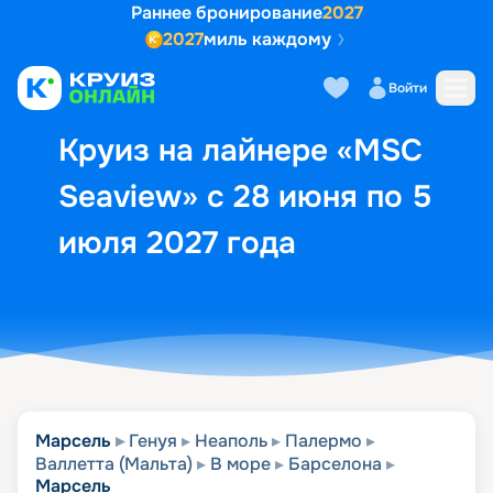
Раннее бронирование
2027
2027
миль каждому
Описание
Выбор кают
Маршрут и экск
Войти
Круиз на лайнере «MSC
Seaview» с 28 июня по 5
июля 2027 года
Марсель
Генуя
Неаполь
Палермо
Валлетта (Мальта)
В море
Барселона
Марсель