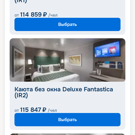
(IR1)
114 859
₽
от
/чел
Выбрать
Каюта без окна Deluxe Fantastica
(IR2)
115 847
₽
от
/чел
Выбрать