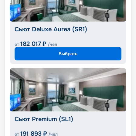
Сьют Deluxe Aurea (SR1)
182 017
₽
от
/чел
Выбрать
Сьют Premium (SL1)
191 893
₽
от
/чел