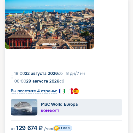
18:00
22 августа 2026
сб
8
дн
/
7
нч
08:00
29 августа 2026
сб
Вы посетите 4 страны:
MSC World Europa
КОМФОРТ
129 674
₽
от
/чел
+1 000