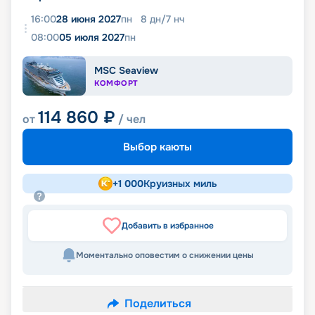
16:00
28 июня 2027
пн
8
дн
/
7
нч
08:00
05 июля 2027
пн
MSC Seaview
КОМФОРТ
114 860
₽
от
/ чел
Выбор каюты
+
1 000
Круизных миль
Добавить в избранное
Моментально оповестим о снижении цены
Поделиться