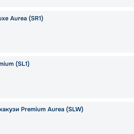
xe Aurea (SR1)
mium (SL1)
жакузи Premium Aurea (SLW)