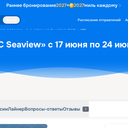
Раннее бронирование
2027
+
2027
миль каждому
рсии
Лайнер
Вопросы-ответы
Отзывы
1
Яхты
Расписание отправлений
А
SC Seaview» с 17 июня по 24 июня 2027 года
 Seaview» с 17 июня по 24 ию
рсии
Лайнер
Вопросы-ответы
Отзывы
1