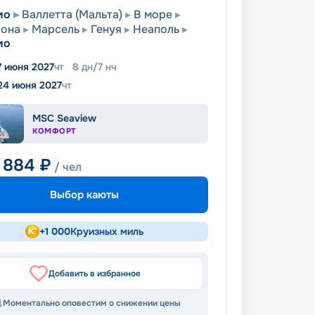
мо
Валлетта (Мальта)
В море
лона
Марсель
Генуя
Неаполь
мо
7 июня 2027
чт
8
дн
/
7
нч
24 июня 2027
чт
MSC Seaview
КОМФОРТ
2 884
₽
/ чел
Выбор каюты
+
1 000
Круизных миль
Добавить в избранное
Моментально оповестим о снижении цены