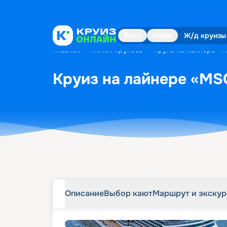
Описание
Выбор кают
Маршрут и экску
Река
Море
Ж/д круизы
Главная
•
Поиск круизов
•
Круиз на лайнере «M
Круиз на лайнере «MSC
Описание
Выбор кают
Маршрут и экску