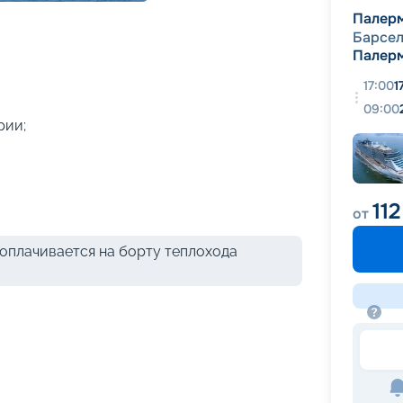
+
41
фотографий
Палер
Барсе
Палер
17:00
1
09:00
рии;
11
от
оплачивается на борту теплохода