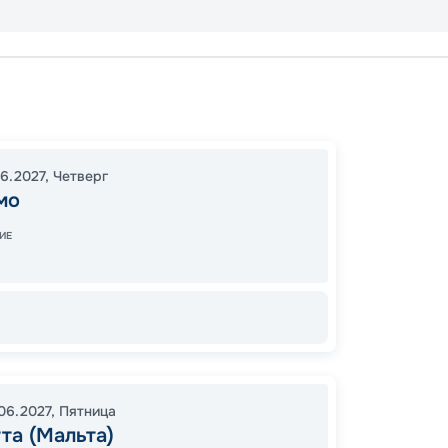
Палер
Барсе
Палер
06.2027
,
Четверг
17:00
1
мо
09:00
ИЕ
11
от
.06.2027
,
Пятница
та (Мальта)