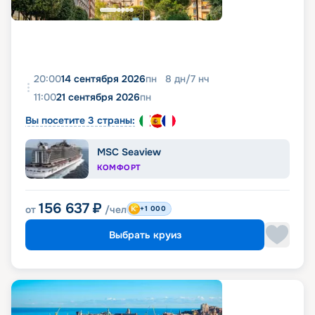
20:00
14 сентября 2026
пн
8
дн
/
7
нч
11:00
21 сентября 2026
пн
Вы посетите 3 страны:
MSC Seaview
КОМФОРТ
156 637
₽
от
/чел
+1 000
Выбрать круиз