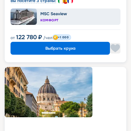
Вы посетите 3 страны:
MSC Seaview
КОМФОРТ
122 780
₽
от
/чел
+1 000
Выбрать круиз