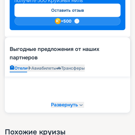
получите
500
Круизных миль
Оставить отзыв
+
500
Выгодные предложения от наших
партнеров
🏨
✈️
🚗
Отели
Авиабилеты
Трансферы
Развернуть
Похожие круизы