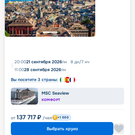
20:00
21 сентября 2026
пн
8
дн
/
7
нч
11:00
28 сентября 2026
пн
Вы посетите 3 страны:
MSC Seaview
КОМФОРТ
137 717
₽
от
/чел
+1 000
Выбрать круиз