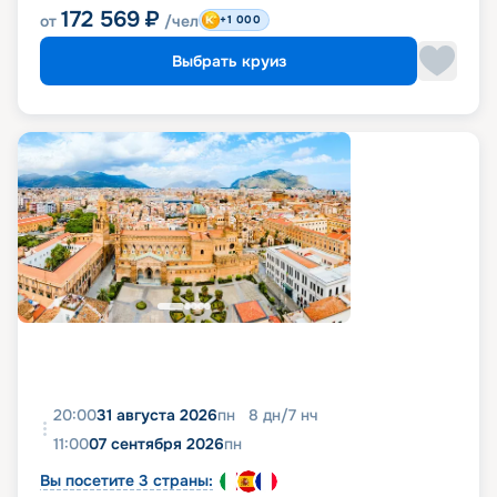
172 569
₽
от
/чел
+1 000
Выбрать круиз
20:00
31 августа 2026
пн
8
дн
/
7
нч
11:00
07 сентября 2026
пн
Вы посетите 3 страны: