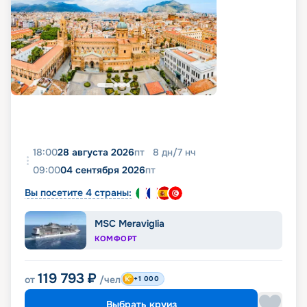
18:00
28 августа 2026
пт
8
дн
/
7
нч
09:00
04 сентября 2026
пт
Вы посетите 4 страны:
MSC Meraviglia
КОМФОРТ
119 793
₽
от
/чел
+1 000
Выбрать круиз