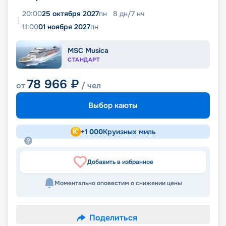
20:00
25 октября 2027
пн
8
дн
/
7
нч
11:00
01 ноября 2027
пн
MSC Musica
СТАНДАРТ
78 966
₽
от
/ чел
Выбор каюты
+
1 000
Круизных миль
Добавить в избранное
Моментально оповестим о снижении цены
Поделиться