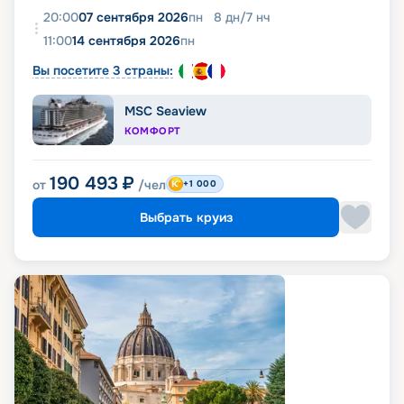
20:00
07 сентября 2026
пн
8
дн
/
7
нч
11:00
14 сентября 2026
пн
Вы посетите 3 страны:
MSC Seaview
КОМФОРТ
190 493
₽
от
/чел
+1 000
Выбрать круиз