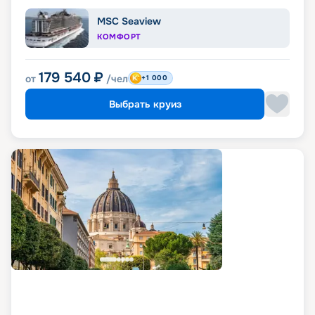
MSC Seaview
КОМФОРТ
179 540
₽
от
/чел
+1 000
Выбрать круиз