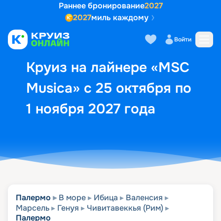
Раннее бронирование
2027
2027
миль каждому
Описание
Выбор кают
Маршрут и экск
Войти
Круиз на лайнере «MSC
Musica» с 25 октября по
1 ноября 2027 года
Палермо
В море
Ибица
Валенсия
Марсель
Генуя
Чивитавеккья (Рим)
Палермо