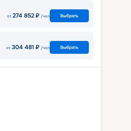
274 852
₽
Выбрать
от
/чел
304 481
₽
Выбрать
от
/чел
ль
Генуя
Чивитавеккья (Рим)
мо
В море
Ибица
Валенсия
ль
9 июля 2027
пт
8
дн
/
7
нч
6 июля 2027
пт
MSC Musica