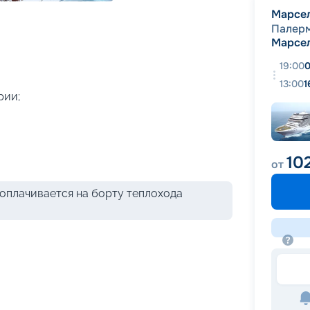
+
39
фотографий
Марсе
Палер
Марсе
19:00
0
13:00
1
рии;
10
от
оплачивается на борту теплохода