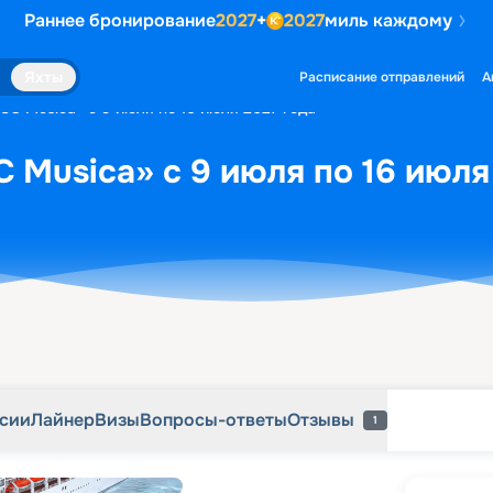
Раннее бронирование
2027
+
2027
миль каждому
рсии
Лайнер
Визы
Вопросы-ответы
Отзывы
1
Яхты
Расписание отправлений
А
SC Musica» с 9 июля по 16 июля 2027 года
 Musica» с 9 июля по 16 июля
рсии
Лайнер
Визы
Вопросы-ответы
Отзывы
1