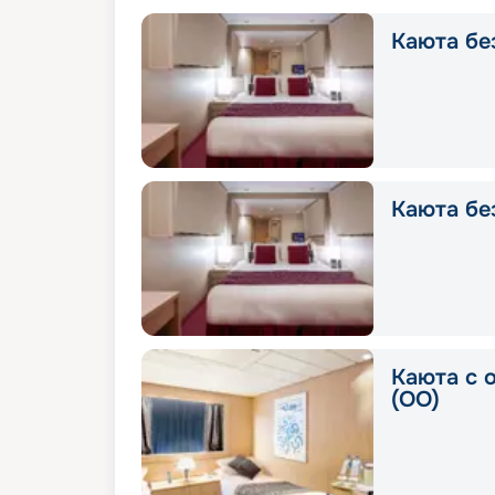
Каюта без
Каюта без
Каюта с 
(OO)