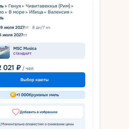
ль
Генуя
Чивитавеккья (Рим)
мо
В море
Ибица
Валенсия
ль
9 июля 2027
пт
8
дн
/
7
нч
6 июля 2027
пт
MSC Musica
СТАНДАРТ
2 021
₽
/ чел
Выбор каюты
+
1 000
Круизных миль
Добавить в избранное
Моментально оповестим о снижении цены