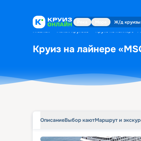
Описание
Выбор кают
Маршрут и экску
Река
Море
Ж/д круизы
Главная
•
Поиск круизов
•
Круиз на лайнере «M
Круиз на лайнере «MSC
Описание
Выбор кают
Маршрут и экску