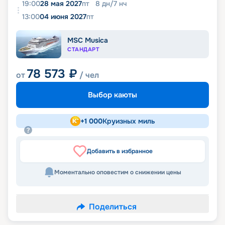
19:00
28 мая 2027
пт
8
дн
/
7
нч
13:00
04 июня 2027
пт
MSC Musica
СТАНДАРТ
78 573
₽
от
/ чел
Выбор каюты
+
1 000
Круизных миль
Добавить в избранное
Моментально оповестим о снижении цены
Поделиться