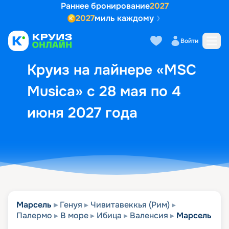
Раннее бронирование
2027
2027
миль каждому
Описание
Выбор кают
Маршрут и экск
Войти
Круиз на лайнере «MSC
Musica» с 28 мая по 4
июня 2027 года
Марсель
Генуя
Чивитавеккья (Рим)
Палермо
В море
Ибица
Валенсия
Марсель