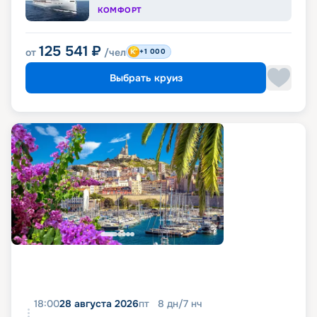
КОМФОРТ
125 541
₽
от
/чел
+1 000
Выбрать круиз
18:00
28 августа 2026
пт
8
дн
/
7
нч