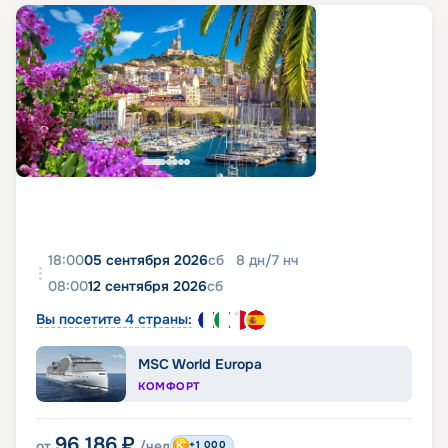
18:00
05 сентября 2026
сб
8
дн
/
7
нч
08:00
12 сентября 2026
сб
Вы посетите 4 страны:
MSC World Europa
КОМФОРТ
96 186
₽
от
/чел
+1 000