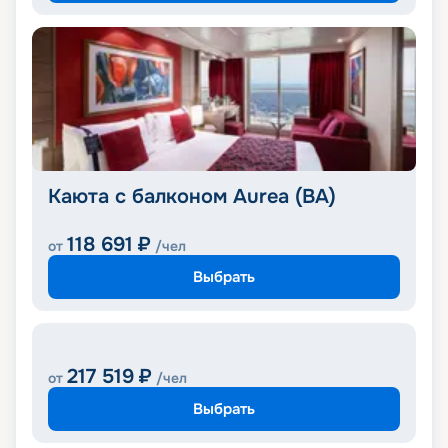
Каюта с балконом Aurea (BA)
118 691
₽
от
/чел
Выбрать
217 519
₽
от
/чел
Выбрать