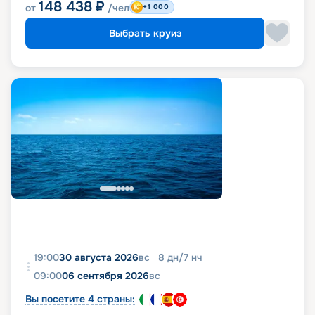
148 438
₽
от
/чел
+1 000
Выбрать круиз
19:00
30 августа 2026
вс
8
дн
/
7
нч
09:00
06 сентября 2026
вс
Вы посетите 4 страны: