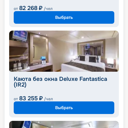
82 268
₽
от
/чел
Выбрать
Каюта без окна Deluxe Fantastica
(IR2)
83 255
₽
от
/чел
Выбрать