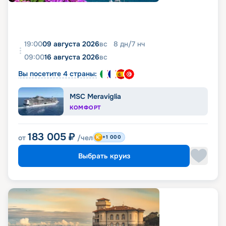
19:00
09 августа 2026
вс
8
дн
/
7
нч
09:00
16 августа 2026
вс
Вы посетите 4 страны:
MSC Meraviglia
КОМФОРТ
183 005
₽
от
/чел
+1 000
Выбрать круиз