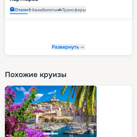
🏨
✈️
🚗
Отели
Авиабилеты
Трансферы
Развернуть
Похожие круизы