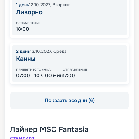
1
день
12.10.2027
,
Вторник
Ливорно
ОТПРАВЛЕНИЕ
18:00
2
день
13.10.2027
,
Среда
Канны
ПРИБЫТИЕ
СТОЯНКА
ОТПРАВЛЕНИЕ
07:00
10 ч 00 мин
17:00
Показать все дни (6)
Лайнер
MSC Fantasia
СТАНДАРТ