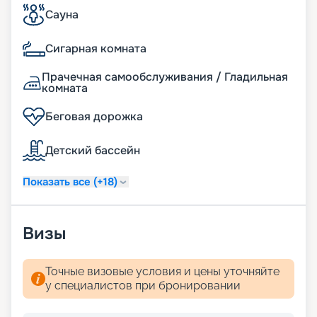
Развлечения на лайнере
Сауна
На 18 палубах гигантского плавучего отеля
Сигарная комната
разместилась развлекательная инфраструктура,
по разнообразию не уступающая городской.
Прачечная самообслуживания / Гладильная
Бассейны и джакузи, аквапарк и тренажерные
комната
залы, спа-комплекс Aurea Spa и Wellness center,
театр Teatro L’Avanguardia и 4D-кинотеатры – это
Беговая дорожка
только начальные пункты списка развлечений.
Отдельные игровые зоны и развлекательные
Детский бассейн
программы ждут юных путешественников.
Показать все (+18)
Путешествуйте с
«Круиз.онлайн»
Визы
Наша компания предлагает купить путевку на
лайнер MSC Fantasia в навигацию 2026 - 2027 г.
На сайте вы найдете актуальное расписание и
Точные визовые условия и цены уточняйте
маршруты круизов, цену путевки, схемы палуб,
у специалистов при бронировании
описание кают, фото внутренних интерьеров,
отзывы опытных круизеров. Если у вас возникли