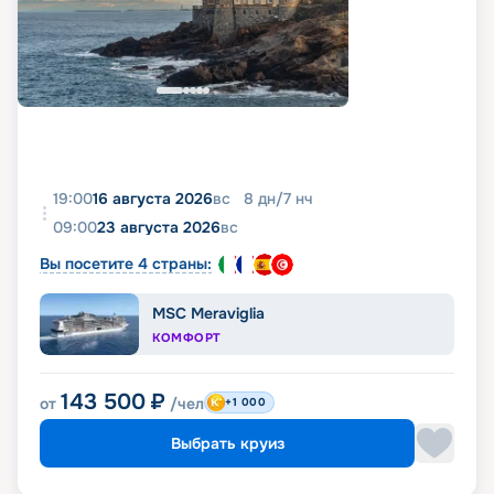
19:00
16 августа 2026
вс
8
дн
/
7
нч
09:00
23 августа 2026
вс
Вы посетите 4 страны:
MSC Meraviglia
КОМФОРТ
143 500
₽
от
/чел
+1 000
Выбрать круиз