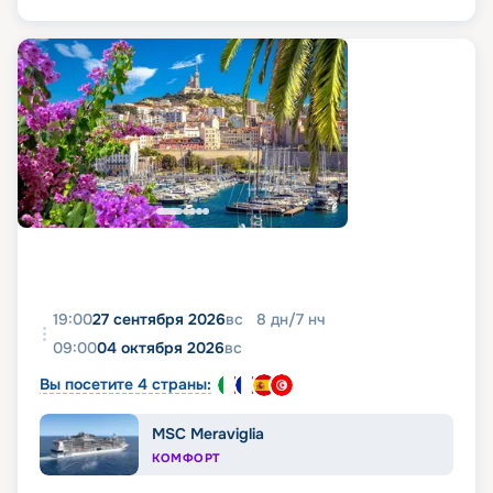
19:00
27 сентября 2026
вс
8
дн
/
7
нч
09:00
04 октября 2026
вс
Вы посетите 4 страны:
MSC Meraviglia
КОМФОРТ