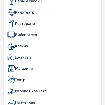
Бары и салоны
разносторонним развлечениям. Основные
характеристики лайнера:
• ширина – 38 м;
Кинотеатр
• длина – 333 м;
• число палуб – 18. Из них 13 – пассажирские;
Рестораны
• водоизмещение – 133,5 тыс. т;
• осадка – 8,7 м;
• скорость – 23,3 узла;
Библиотека
• общее число кают – 1 637. В них с комфортом
размещается до 4 363 человек.
Казино
К услугам пассажиров
Джакузи
MSC Fantasia поражает туристов своими
масштабами: 18 палуб, 1637 кают, 4363
Магазины
пассажира. Не меньшее впечатление
производит уникальный дизайн внутренних
Театр
интерьеров. У попавших внутрь
путешественников перехватывает дыхание от
Игровая комната
красоты пятиуровневого атриума, прозрачного
потолка с видом на проплывающие облака или
звезды, и стеклянных лестниц, украшенных
Прачечная