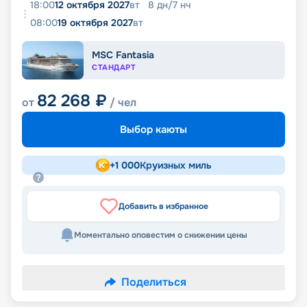
18:00
12 октября 2027
вт
8
дн
/
7
нч
08:00
19 октября 2027
вт
MSC Fantasia
СТАНДАРТ
82 268
₽
от
/ чел
Выбор каюты
+
1 000
Круизных миль
Добавить в избранное
Моментально оповестим о снижении цены
Поделиться