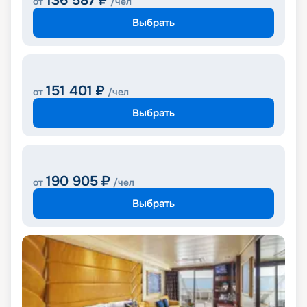
136 587
₽
от
/чел
Выбрать
151 401
₽
от
/чел
Выбрать
190 905
₽
от
/чел
Выбрать