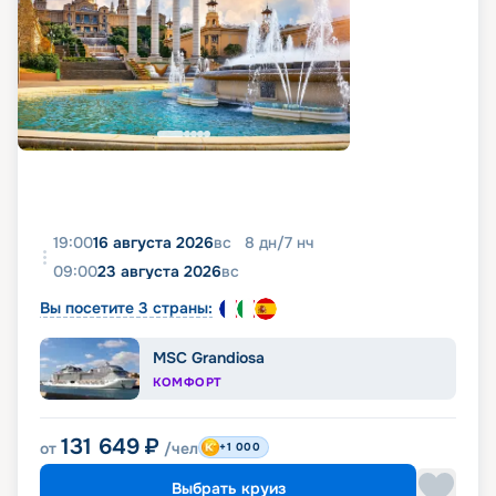
19:00
16 августа 2026
вс
8
дн
/
7
нч
09:00
23 августа 2026
вс
Вы посетите 3 страны:
MSC Grandiosa
КОМФОРТ
131 649
₽
от
/чел
+1 000
Выбрать круиз