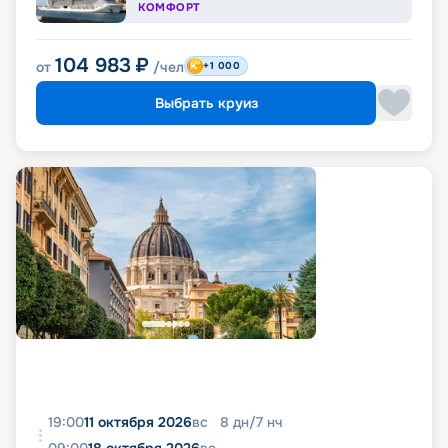
КОМФОРТ
104 983
₽
от
/чел
+1 000
Выбрать круиз
19:00
11 октября 2026
вс
8
дн
/
7
нч