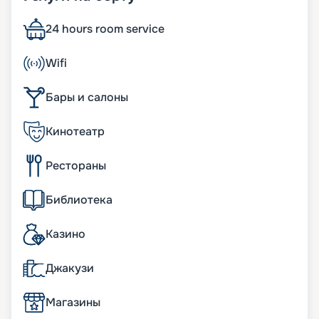
Большинство кают на нем – внешние. Причем
много номеров с личным балконом. Уникальные
24 hours room service
технологические системы позволяют экономно
расходовать ресурсы и обеспечивают кораблю
Wifi
почетную приставку ЭКО-. Также большое
внимание уделяется комфорту пассажиров, их
Бары и салоны
разносторонним развлечениям. Основные
характеристики лайнера:
• ширина – 38 м;
Кинотеатр
• длина – 333 м;
• число палуб – 18. Из них 13 – пассажирские;
Рестораны
• водоизмещение – 133,5 тыс. т;
• осадка – 8,7 м;
• скорость – 23,3 узла;
Библиотека
• общее число кают – 1 637. В них с комфортом
размещается до 4 363 человек.
Казино
К услугам пассажиров
Джакузи
MSC Fantasia поражает туристов своими
масштабами: 18 палуб, 1637 кают, 4363
Магазины
пассажира. Не меньшее впечатление