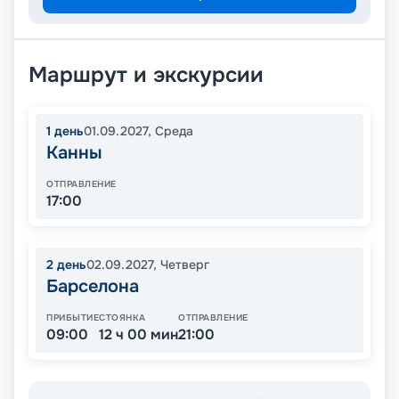
Маршрут и экскурсии
1
день
01.09.2027
,
Среда
Канны
ОТПРАВЛЕНИЕ
17:00
2
день
02.09.2027
,
Четверг
Барселона
ПРИБЫТИЕ
СТОЯНКА
ОТПРАВЛЕНИЕ
09:00
12 ч 00 мин
21:00