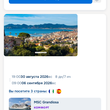
19:00
30 августа 2026
вс
8
дн
/
7
нч
09:00
06 сентября 2026
вс
Вы посетите 3 страны:
MSC Grandiosa
КОМФОРТ