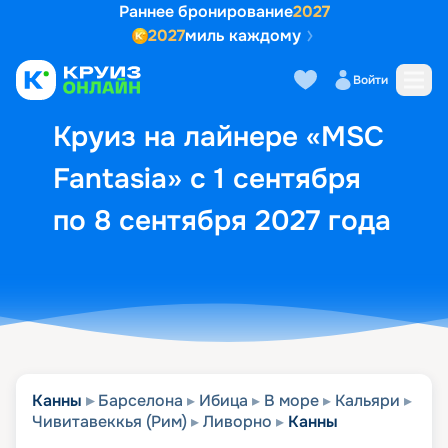
Раннее бронирование
2027
2027
миль каждому
Описание
Выбор кают
Маршрут и экск
Войти
Круиз на лайнере «MSC
Fantasia» с 1 сентября
по 8 сентября 2027 года
Канны
Барселона
Ибица
В море
Кальяри
Чивитавеккья (Рим)
Ливорно
Канны