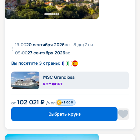
19:00
20 сентября 2026
вс
8
дн
/
7
нч
09:00
27 сентября 2026
вс
Вы посетите 3 страны:
MSC Grandiosa
КОМФОРТ
102 021
₽
от
/чел
+1 000
Выбрать круиз