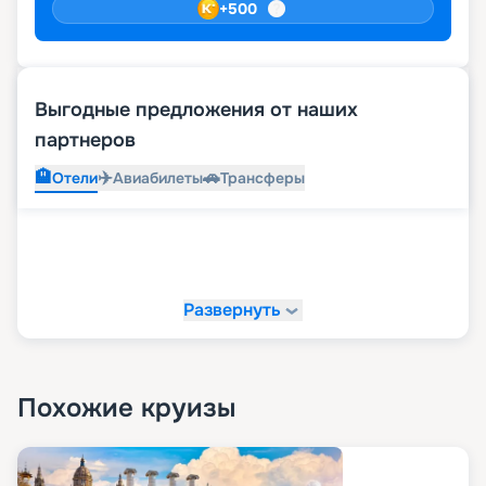
+
500
Выгодные предложения от наших
партнеров
🏨
✈️
🚗
Отели
Авиабилеты
Трансферы
Развернуть
Похожие круизы