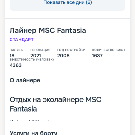
Показать все дни (6)
Лайнер
MSC Fantasia
СТАНДАРТ
ПАЛУБЫ
РЕНОВАЦИЯ
ГОД ПОСТРОЙКИ
КОЛИЧЕСТВО КАЮТ
18
2021
2008
1637
ВМЕСТИМОСТЬ (ЧЕЛОВЕК)
4363
О
лайнере
Отдых на эколайнере MSC
Fantasia
Лайнер MSC Fantasia – первое круизное судно
своего класса. Оно было построено в 2008 году
Услуги на борту
и в 2023 г. претерпело значительные изменения.