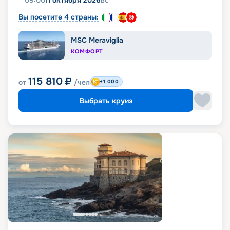
09:00
11 октября 2026
вс
Вы посетите 4 страны:
MSC Meraviglia
КОМФОРТ
115 810
₽
от
/чел
+1 000
Выбрать круиз