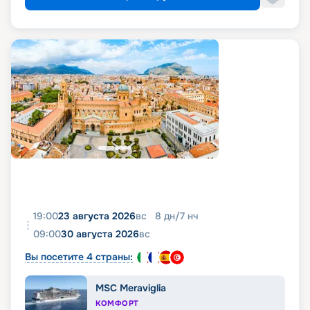
19:00
23 августа 2026
вс
8
дн
/
7
нч
09:00
30 августа 2026
вс
Вы посетите 4 страны:
MSC Meraviglia
КОМФОРТ