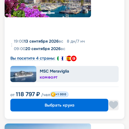
19:00
13 сентября 2026
вс
8
дн
/
7
нч
09:00
20 сентября 2026
вс
Вы посетите 4 страны:
MSC Meraviglia
КОМФОРТ
118 797
₽
от
/чел
+1 000
Выбрать круиз