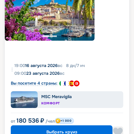
19:00
16 августа 2026
вс
8
дн
/
7
нч
09:00
23 августа 2026
вс
Вы посетите 4 страны:
MSC Meraviglia
КОМФОРТ
180 536
₽
от
/чел
+1 000
Выбрать круиз