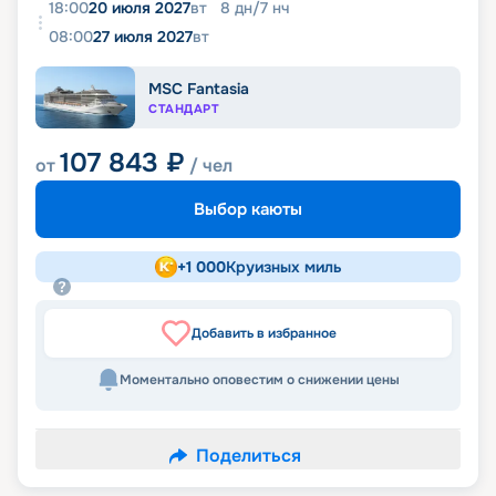
18:00
20 июля 2027
вт
8
дн
/
7
нч
08:00
27 июля 2027
вт
MSC Fantasia
СТАНДАРТ
107 843
₽
от
/ чел
Выбор каюты
+
1 000
Круизных миль
Добавить в избранное
Моментально оповестим о снижении цены
Поделиться