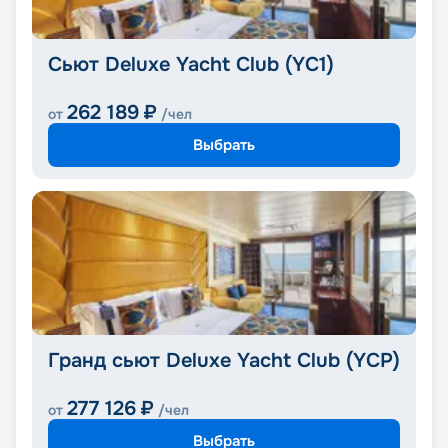
Сьют Deluxe Yacht Club (YC1)
262 189
₽
от
/чел
Выбрать
Гранд сьют Deluxe Yacht Club (YCP)
277 126
₽
от
/чел
Выбрать