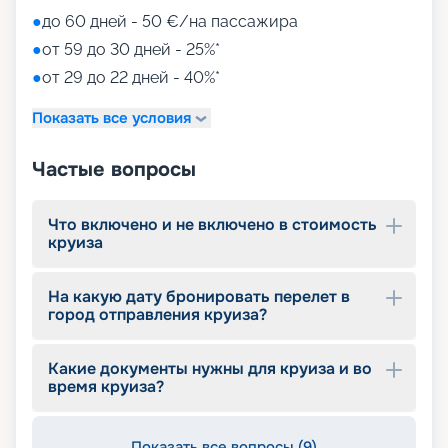
●
до 60 дней - 50 €/на пассажира
●
от 59 до 30 дней - 25%*
●
от 29 до 22 дней - 40%*
Показать все условия
Частые вопросы
Что включено и не включено в стоимость
круиза
На какую дату бронировать перелет в
город отправления круиза?
Какие документы нужны для круиза и во
время круиза?
Показать все вопросы (9)