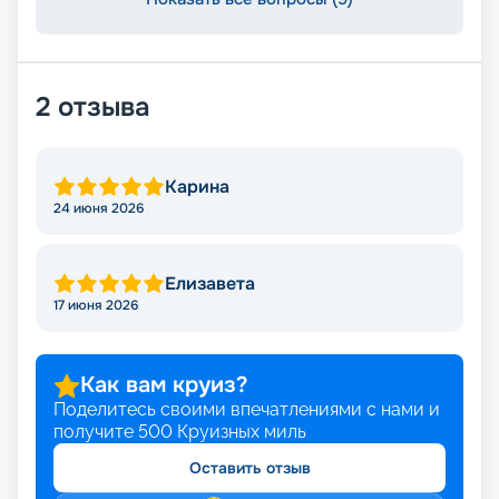
2
отзыва
Карина
24 июня 2026
Елизавета
17 июня 2026
Как вам круиз?
Поделитесь своими впечатлениями с нами и
получите
500
Круизных миль
Оставить отзыв