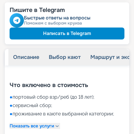
Пишите в Telegram
Быстрые ответы на вопросы
Поможем с выбором круиза
Написать в Telegram
Описание
Выбор кают
Маршрут и экск
+
61
фотографий
Что включено в стоимость
●
портовый сбор взр/реб (до 18 лет);
●
сервисный сбор;
●
проживание в каюте выбранной категории;
Показать все услуги