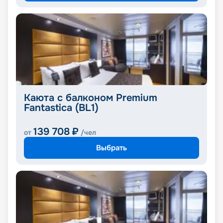
Каюта с балконом Premium
Fantastica (BL1)
139 708
₽
от
/чел
Выбрать