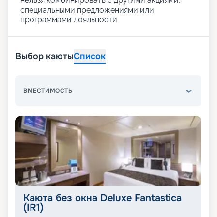
нельзя комбинировать с другими акциями,
специальными предложениями или
программами лояльности
Выбор каюты
Список
ВМЕСТИМОСТЬ
Каюта без окна Deluxe Fantastica
(IR1)