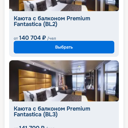
Каюта с балконом Premium
Fantastica (BL2)
140 704
₽
от
/чел
Выбрать
Каюта с балконом Premium
Fantastica (BL3)