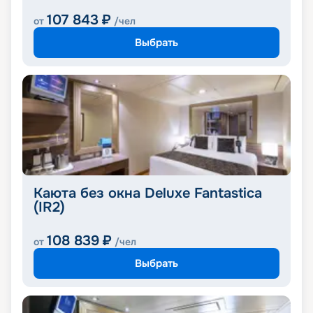
107 843
₽
от
/чел
Выбрать
Каюта без окна Deluxe Fantastica
(IR2)
108 839
₽
от
/чел
Выбрать