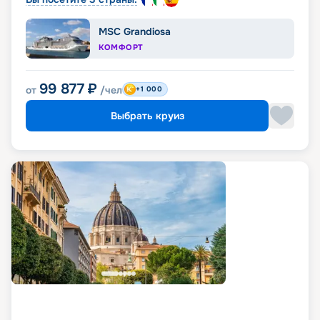
MSC Grandiosa
КОМФОРТ
99 877
₽
от
/чел
+1 000
Выбрать круиз