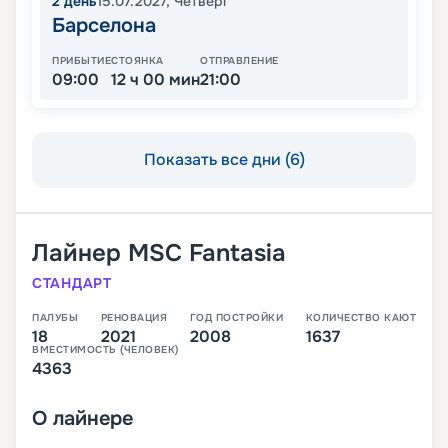
2
день
15.07.2027
,
Четверг
Барселона
ПРИБЫТИЕ
СТОЯНКА
ОТПРАВЛЕНИЕ
09:00
12 ч 00 мин
21:00
Показать все дни (6)
Лайнер
MSC Fantasia
СТАНДАРТ
ПАЛУБЫ
РЕНОВАЦИЯ
ГОД ПОСТРОЙКИ
КОЛИЧЕСТВО КАЮТ
18
2021
2008
1637
ВМЕСТИМОСТЬ (ЧЕЛОВЕК)
4363
О
лайнере