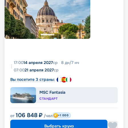
17:00
14 апреля 2027
ср
8
дн
/
7
нч
07:00
21 апреля 2027
ср
Вы посетите 3 страны:
MSC Fantasia
СТАНДАРТ
106 848
₽
от
/чел
+1 000
Выбрать круиз