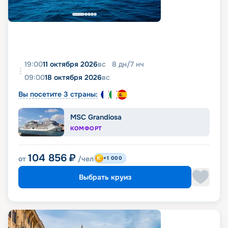
19:00
11 октября 2026
вс
8
дн
/
7
нч
09:00
18 октября 2026
вс
Вы посетите 3 страны:
MSC Grandiosa
КОМФОРТ
104 856
₽
от
/чел
+1 000
Выбрать круиз