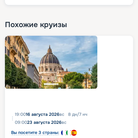
Похожие круизы
19:00
16 августа 2026
вс
8
дн
/
7
нч
09:00
23 августа 2026
вс
Вы посетите 3 страны: