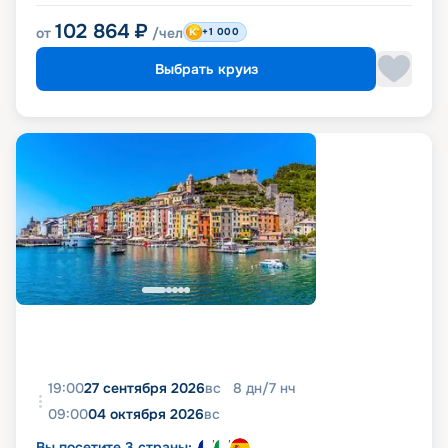
102 864
₽
от
/чел
+1 000
Выбрать круиз
19:00
27 сентября 2026
вс
8
дн
/
7
нч
09:00
04 октября 2026
вс
Вы посетите 3 страны: