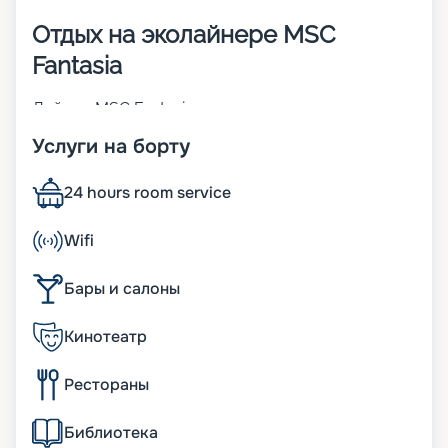
Отдых на эколайнере MSC
Fantasia
Лайнер MSC Fantasia – первое круизное судно
своего класса. Оно было построено в 2008 году
Услуги на борту
и в 2023 г. претерпело значительные изменения.
Большинство кают на нем – внешние. Причем
много номеров с личным балконом. Уникальные
24 hours room service
технологические системы позволяют экономно
расходовать ресурсы и обеспечивают кораблю
Wifi
почетную приставку ЭКО-. Также большое
внимание уделяется комфорту пассажиров, их
Бары и салоны
разносторонним развлечениям. Основные
характеристики лайнера:
• ширина – 38 м;
Кинотеатр
• длина – 333 м;
• число палуб – 18. Из них 13 – пассажирские;
Рестораны
• водоизмещение – 133,5 тыс. т;
• осадка – 8,7 м;
• скорость – 23,3 узла;
Библиотека