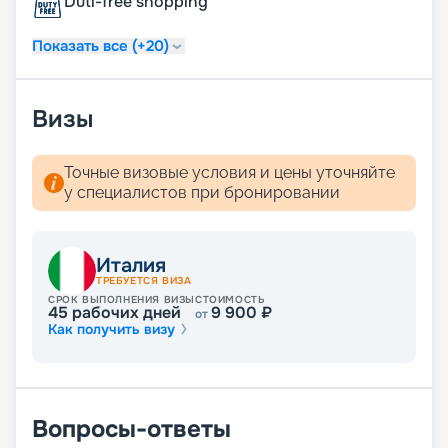
Duti-free shopping
MSC World Europa предлагает огромное
разнообразие развлечений для пассажиров.
Показать все (+20)
Ярчайшие впечатления остаются от экскурсий в
приморские города, но не менее увлекательна
развлекательная программа на борту. Площадь
общественных пространств теплохода
Визы
составляет 39 тыс. м2, из них внешних – 15 тыс.
м2, открытые кормовые террасы позволяют с
Точные визовые условия и цены уточняйте
удобством наслаждаться морскими видами.
у специалистов при бронировании
Внутренние пространства разделены на
тематические зоны с особым интерьером –
семейные, детские, молодежные и другие.
Туристов ожидают театры, рестораны,
Италия
бассейны, магазины, бары, променады и другие
ТРЕБУЕТСЯ ВИЗА
места отдыха, не уступающие по разнообразию
СРОК ВЫПОЛНЕНИЯ ВИЗЫ
СТОИМОСТЬ
45
рабочих дней
9 900
₽
городским улицам. Особенно популярны:
от
Как получить визу
• аквапарк с технологией виртуальной
реальности;
• сухая спиральная горка Venom Drop для спуска
пассажиров высотой в 11 палуб;
• 90-метровая прогулочная зона на открытой
Вопросы-ответы
корме;