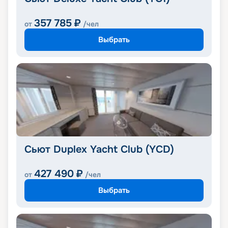
357 785
₽
от
/чел
Выбрать
Сьют Duplex Yacht Club (YCD)
427 490
₽
от
/чел
Выбрать