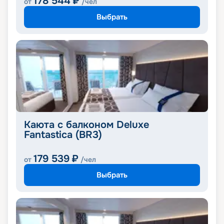
178 544
₽
от
/чел
Выбрать
Каюта с балконом Deluxe
Fantastica (BR3)
179 539
₽
от
/чел
Выбрать