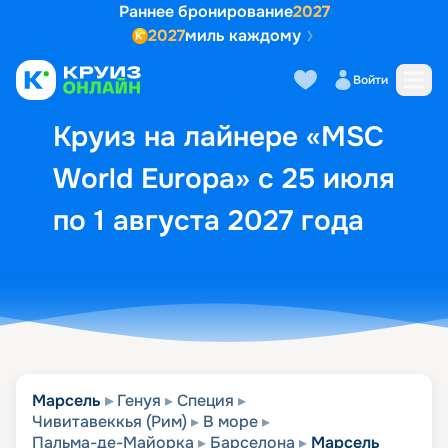
Раннее бронирование
2027
2027
миль каждому
Описание
Выбор кают
Маршрут и экск
Войти
Круиз на лайнере «MSC
World Europa» с 25 июля
по 1 августа 2027 года
Марсель
Генуя
Специя
Чивитавеккья (Рим)
В море
Пальма-де-Майорка
Барселона
Марсель