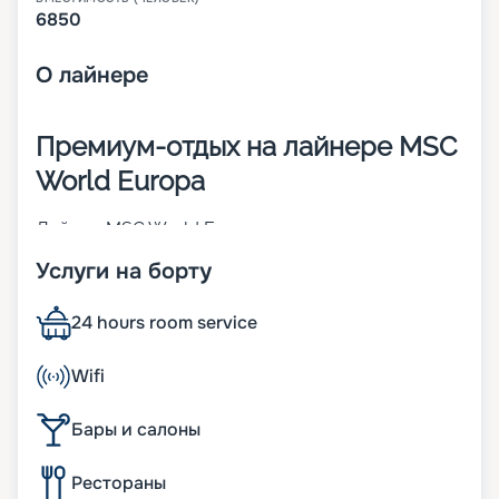
6850
О
лайнере
Премиум-отдых на лайнере MSC
World Europa
Лайнер MSC World Europa – первое судно из
линейки премиум-класса, которую
Услуги на борту
запланировала компания MSC Cruises. Оно было
построено во Франции в 2022 году. При его
создании использовались инновационные
24 hours room service
разработки, которые направлены на
обеспечение комфорта пассажиров и
Wifi
повышение показателей экологичности. В 2 760
комфортабельных каютах может разместиться 6
Бары и салоны
850 человек. Другие особенности:
• двигатели, работающие на сжиженном
природном газе;
Рестораны
• ширина – 47 м;