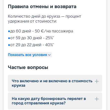
• променад с магазинами и ресторанами,
Правила отмены и возврата
накрытый светодиодным куполом;
• Duti-free shopping;
• MSC Aurea Spa – огромный выбор Spa-
Количество дней до круиза — процент
процедур на площади 1000 м2;
удержания от стоимости:
• тренажерный зал с оборудованием Technogym;
• игровые зоны от LEGO;
●
до 60 дней - 50 €/на пассажира
• детский клуб Chicco.
●
от 59 до 30 дней - 25%*
●
от 29 до 22 дней - 40%*
Путешествуйте с
«Круиз.онлайн»
Показать все условия
Наша компания предлагает купить путевки на
Частые вопросы
круизы MSC World Europa не выходя из дома. На
нашем сайте вы найдете всю необходимую
информацию для выбора тура: расписание
Что включено и не включено в стоимость
круизов на 2026 - 2027 г., характеристики
круиза
лайнера, описание кают, цены на путевки, фото
интерьеров, отзывы туристов и другие данные.
На какую дату бронировать перелет в
Опытные специалисты с удовольствием
город отправления круиза?
проконсультируют вас, помогут с оформлением
документов и проведением оплаты, будут