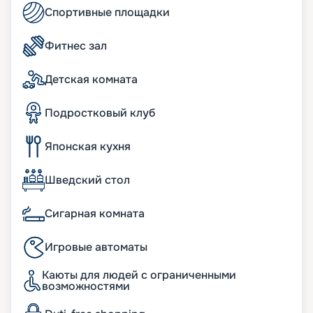
индивидуальный санузел, кондиционер,
Спортивные площадки
интерактивное телевидение и прочие удобства,
необходимые для комфортного отдыха.
Фитнес зал
Питание на лайнере MSC World
Детская комната
Europa
Подростковый клуб
В стоимость путевки входит полноценное
питание по системе «все включено», с
Японская кухня
вкуснейшими блюдами. Пассажиров
приглашают рестораны «шведский стол» и по
меню, а также альтернативные: органической
Шведский стол
кухни, теппаньяки, рыбный, стейкхаус, пиццерия-
бургерная, суши-бар. Побаловать себя
Сигарная комната
коктейлями, кофе и вкуснейшими десертами
можно в 16 закрытых барах и 3 на открытом
Игровые автоматы
воздухе. На борту даже есть собственная
пивоварня.
Каюты для людей с ограниченными
возможностями
Развлечения на лайнере