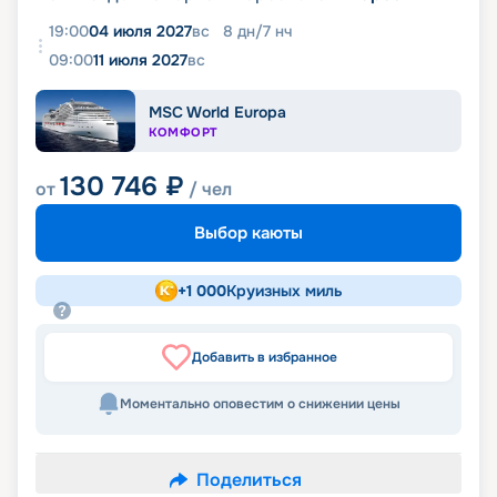
19:00
04 июля 2027
вс
8
дн
/
7
нч
09:00
11 июля 2027
вс
MSC World Europa
КОМФОРТ
130 746
₽
от
/ чел
Выбор каюты
+
1 000
Круизных миль
Добавить в избранное
Моментально оповестим о снижении цены
Поделиться