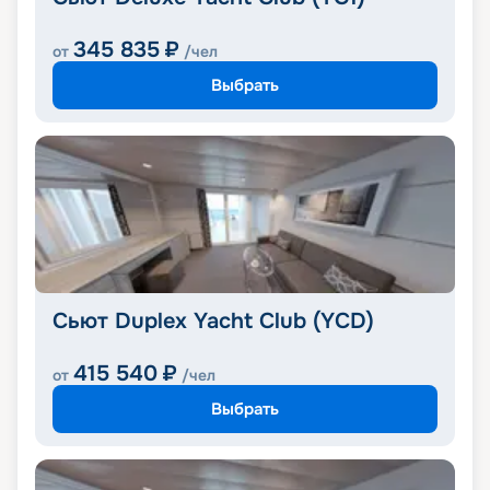
345 835
₽
от
/чел
Выбрать
Сьют Duplex Yacht Club (YCD)
415 540
₽
от
/чел
Выбрать