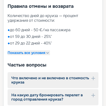
• променад с магазинами и ресторанами,
Правила отмены и возврата
накрытый светодиодным куполом;
• Duti-free shopping;
• MSC Aurea Spa – огромный выбор Spa-
Количество дней до круиза — процент
процедур на площади 1000 м2;
удержания от стоимости:
• тренажерный зал с оборудованием Technogym;
• игровые зоны от LEGO;
●
до 60 дней - 50 €/на пассажира
• детский клуб Chicco.
●
от 59 до 30 дней - 25%*
●
от 29 до 22 дней - 40%*
Путешествуйте с
«Круиз.онлайн»
Показать все условия
Наша компания предлагает купить путевки на
Частые вопросы
круизы MSC World Europa не выходя из дома. На
нашем сайте вы найдете всю необходимую
информацию для выбора тура: расписание
Что включено и не включено в стоимость
круизов на 2026 - 2027 г., характеристики
круиза
лайнера, описание кают, цены на путевки, фото
интерьеров, отзывы туристов и другие данные.
На какую дату бронировать перелет в
Опытные специалисты с удовольствием
город отправления круиза?
проконсультируют вас, помогут с оформлением
документов и проведением оплаты, будут