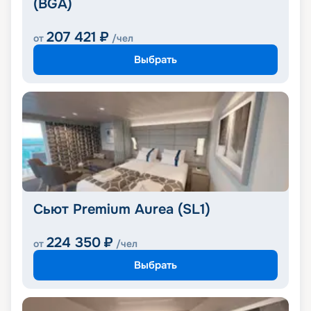
(BGA)
207 421
₽
от
/чел
Выбрать
Сьют Premium Aurea (SL1)
224 350
₽
от
/чел
Выбрать