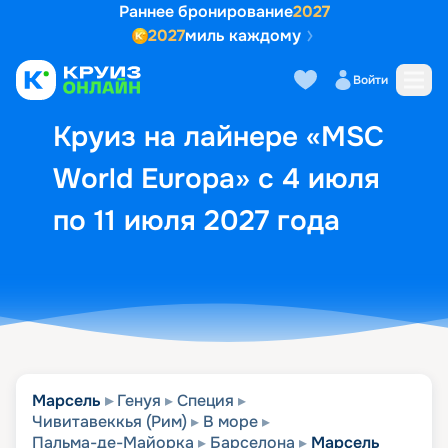
Раннее бронирование
2027
2027
миль каждому
Описание
Выбор кают
Маршрут и экск
Войти
Круиз на лайнере «MSC
World Europa» с 4 июля
по 11 июля 2027 года
Марсель
Генуя
Специя
Чивитавеккья (Рим)
В море
Пальма-де-Майорка
Барселона
Марсель