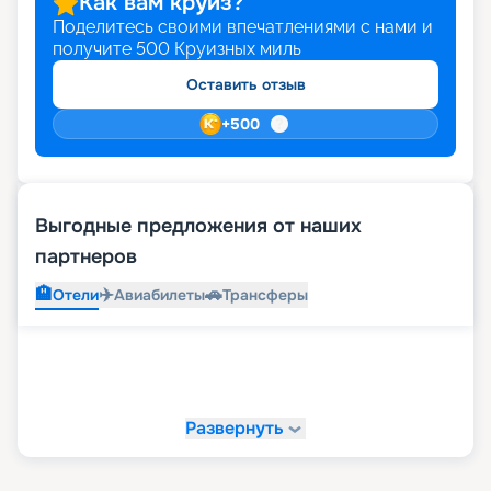
Как вам круиз?
Поделитесь своими впечатлениями с нами и
получите
500
Круизных миль
Оставить отзыв
+
500
Выгодные предложения от наших
партнеров
🏨
✈️
🚗
Отели
Авиабилеты
Трансферы
Развернуть