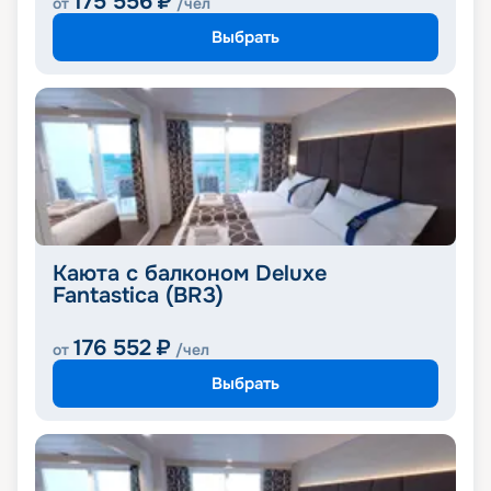
175 556
₽
от
/чел
Выбрать
Каюта с балконом Deluxe
Fantastica (BR3)
176 552
₽
от
/чел
Выбрать