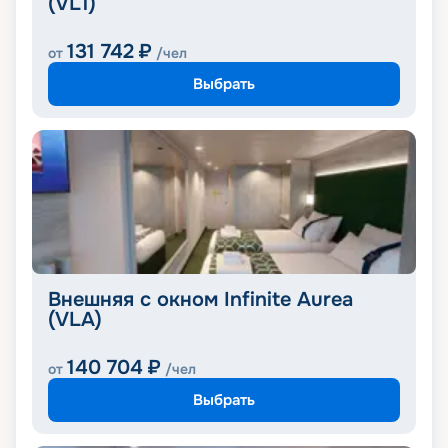
(VL1)
131 742
₽
от
/чел
Выбрать
Внешняя с окном Infinite Aurea
(VLA)
140 704
₽
от
/чел
Выбрать