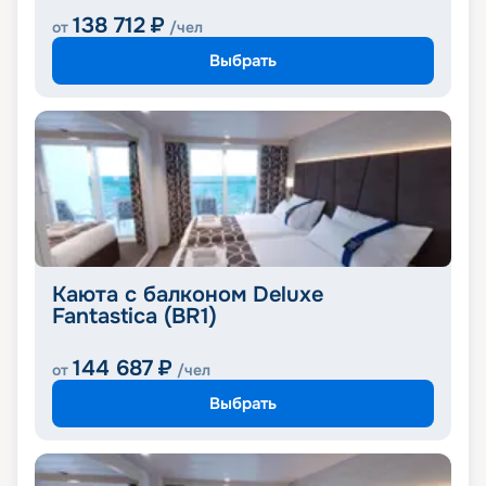
138 712
₽
от
/чел
Выбрать
Каюта с балконом Deluxe
Fantastica (BR1)
144 687
₽
от
/чел
Выбрать