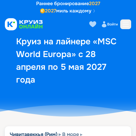
Раннее бронирование
2027
2027
миль каждому
Описание
Выбор кают
Маршрут и экск
Войти
Круиз на лайнере «MSC
World Europa» с 28
апреля по 5 мая 2027
года
Чивитавеккья (Рим)
В море