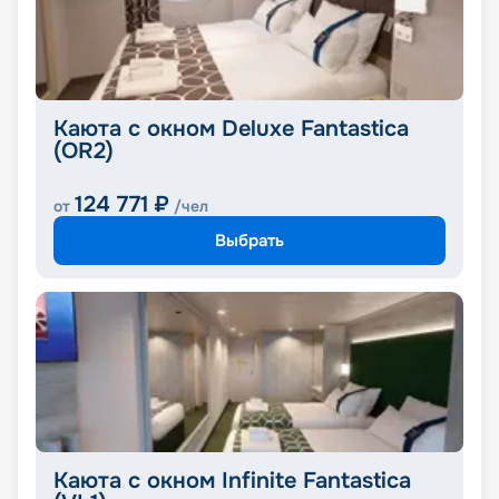
Каюта с окном Deluxe Fantastica
(OR2)
124 771
₽
от
/чел
Выбрать
Каюта с окном Infinite Fantastica