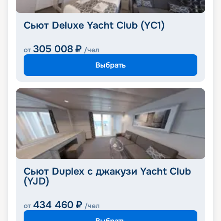
Сьют Deluxe Yacht Club (YC1)
305 008
₽
от
/чел
Выбрать
Сьют Duplex с джакузи Yacht Club
(YJD)
434 460
₽
от
/чел
Выбрать