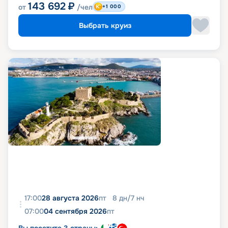
143 692
₽
от
/чел
+1 000
Выбрать круиз
17:00
28 августа 2026
пт
8
дн
/
7
нч
07:00
04 сентября 2026
пт
Вы посетите 3 страны: