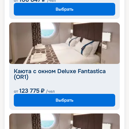
от
/чел
Выбрать
Каюта с окном Deluxe Fantastica
(OR1)
123 775
₽
от
/чел
Выбрать