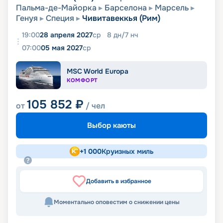
Пальма-де-Майорка
Барселона
Марсель
Генуя
Специя
Чивитавеккья (Рим)
19:00
28 апреля 2027
ср
8
дн
/
7
нч
07:00
05 мая 2027
ср
MSC World Europa
КОМФОРТ
105 852
₽
от
/ чел
Выбор каюты
+
1 000
Круизных миль
Добавить в избранное
Моментально оповестим о снижении цены