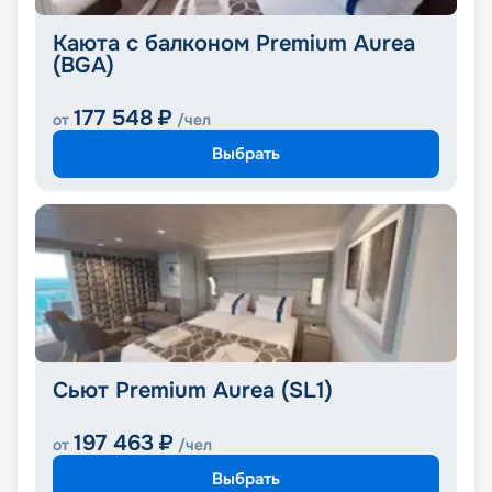
Каюта с балконом Premium Aurea
(BGA)
177 548
₽
от
/чел
Выбрать
Сьют Premium Aurea (SL1)
197 463
₽
от
/чел
Выбрать