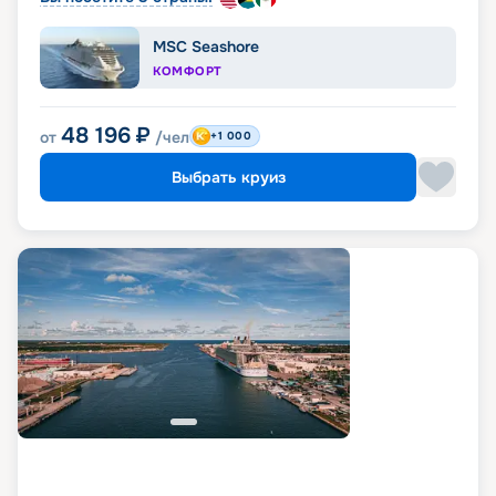
MSC Seashore
КОМФОРТ
48 196
₽
от
/чел
+1 000
Выбрать круиз