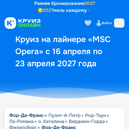
Раннее бронирование
2027
2027
миль каждому
Описание
Выбор кают
Маршрут и экск
Войти
Круиз на лайнере «MSC
Opera» с 16 апреля по
23 апреля 2027 года
Фор-Де-Франс
Пуэнт-А-Питр
Род-Таун
Ла-Романа
о. Каталина
Верджин-Горда
Филипсбург
Фор-Де-Франс