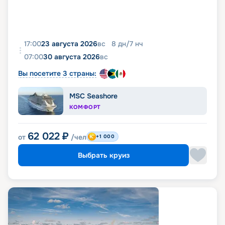
17:00
23 августа 2026
вс
8
дн
/
7
нч
07:00
30 августа 2026
вс
Вы посетите 3 страны:
MSC Seashore
КОМФОРТ
62 022
₽
от
/чел
+1 000
Выбрать круиз