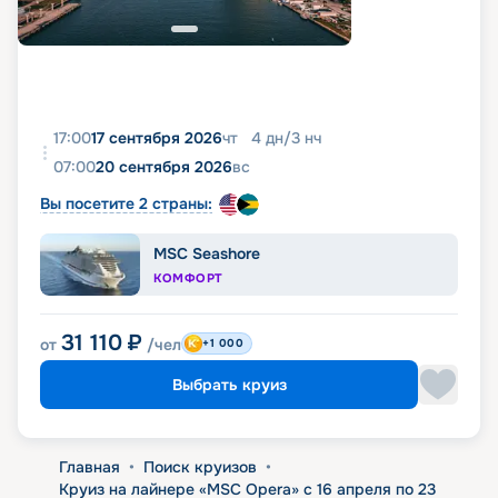
17:00
17 сентября 2026
чт
4
дн
/
3
нч
07:00
20 сентября 2026
вс
Вы посетите 2 страны:
MSC Seashore
КОМФОРТ
31 110
₽
от
/чел
+1 000
Выбрать круиз
Главная
•
Поиск круизов
•
Круиз на лайнере «MSC Opera» с 16 апреля по 23