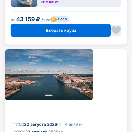
КОМФОРТ
43 159
₽
от
/чел
+1 000
Выбрать круиз
17:00
20 августа 2026
чт
4
дн
/
3
нч