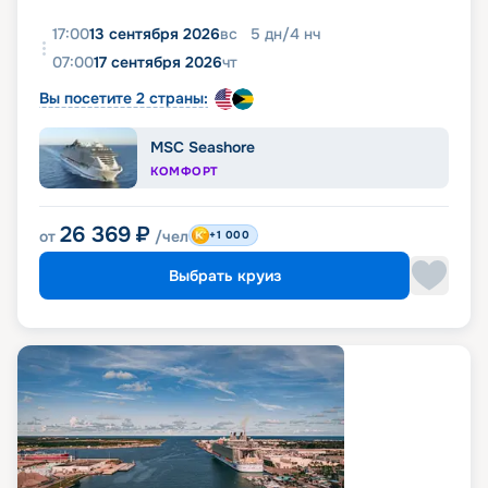
17:00
13 сентября 2026
вс
5
дн
/
4
нч
07:00
17 сентября 2026
чт
Вы посетите 2 страны:
MSC Seashore
КОМФОРТ
26 369
₽
от
/чел
+1 000
Выбрать круиз