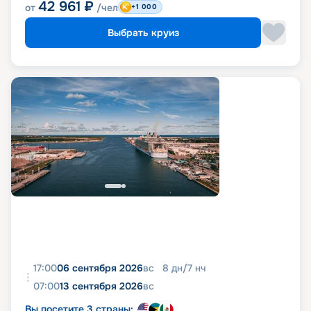
42 961
₽
от
/чел
+1 000
Выбрать круиз
17:00
06 сентября 2026
вс
8
дн
/
7
нч
07:00
13 сентября 2026
вс
Вы посетите 3 страны: