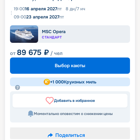
19:00
16 апреля 2027
пт
8
дн
/
7
нч
09:00
23 апреля 2027
пт
MSC Opera
СТАНДАРТ
89 675
₽
от
/ чел
Выбор каюты
+
1 000
Круизных миль
Добавить в избранное
Моментально оповестим о снижении цены
Поделиться