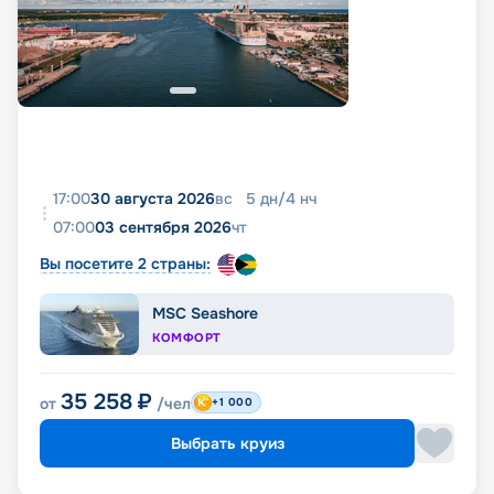
17:00
30 августа 2026
вс
5
дн
/
4
нч
07:00
03 сентября 2026
чт
Вы посетите 2 страны:
MSC Seashore
КОМФОРТ
35 258
₽
от
/чел
+1 000
Выбрать круиз