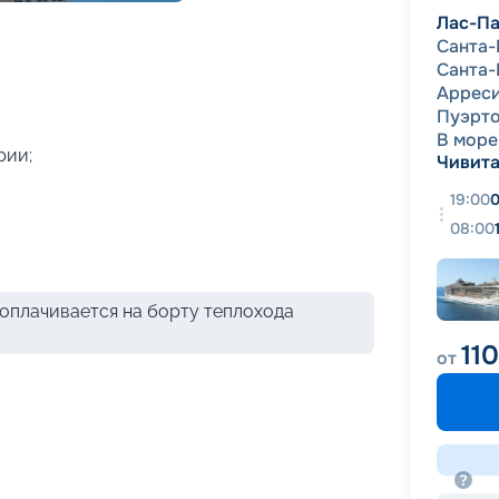
+
59
фотографий
Лас-Па
Санта-
Санта-
Аррес
Пуэрто
В море
рии;
Чивита
19:00
0
08:00
оплачивается на борту теплохода
11
от