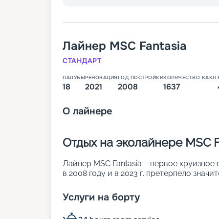
Лайнер
MSC Fantasia
СТАНДАРТ
ПАЛУБЫ
РЕНОВАЦИЯ
ГОД ПОСТРОЙКИ
КОЛИЧЕСТВО КАЮТ
18
2021
2008
1637
О
лайнере
Отдых на эколайнере MSC F
Лайнер MSC Fantasia – первое круизное 
в 2008 году и в 2023 г. претерпело знач
нем – внешние. Причем много номеров с
технологические системы позволяют эк
Услуги на борту
обеспечивают кораблю почетную приста
уделяется комфорту пассажиров, их ра