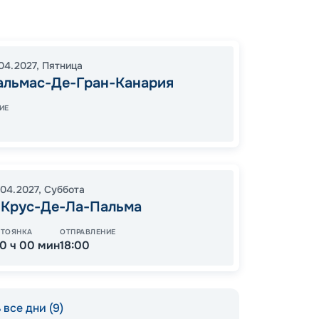
Лас-Па
Санта-
Санта-
04.2027
,
Пятница
Аррес
альмас-Де-Гран-Канария
Пуэрто
В море
ИЕ
Чивита
19:00
0
08:00
.04.2027
,
Суббота
-Крус-Де-Ла-Пальма
11
СТОЯНКА
ОТПРАВЛЕНИЕ
от
10 ч 00 мин
18:00
все дни (9)