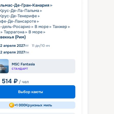
льмас-Де-Гран-Канария
Крус-Де-Ла-Пальма
Крус-Де-Тенерифе
ифе-Де-Лансароте
-дель-Росарио
В море
Танжер
Таррагона
В море
веккья (Рим)
2 апреля 2027
пт
11
дн
/
10
нч
12 апреля 2027
пн
MSC Fantasia
СТАНДАРТ
0 514
₽
/ чел
Выбор каюты
+
1 000
Круизных миль