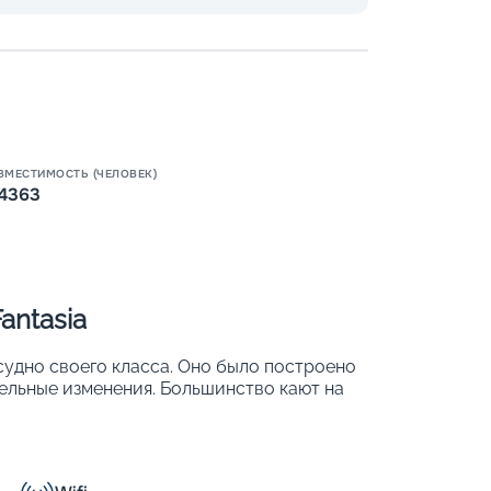
ВМЕСТИМОСТЬ (ЧЕЛОВЕК)
4363
Пишит
antasia
судно своего класса. Оно было построено
ительные изменения. Большинство кают на
 личным балконом. Уникальные
ономно расходовать ресурсы и
вку ЭКО-. Также большое внимание
зносторонним развлечениям. Основные