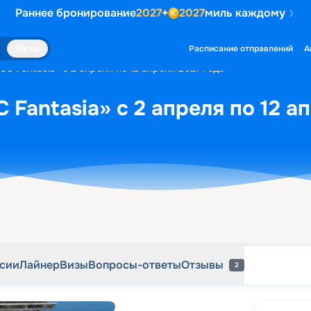
Раннее бронирование
2027
+
2027
миль каждому
рсии
Лайнер
Визы
Вопросы-ответы
Отзывы
2
Яхты
Расписание отправлений
А
C Fantasia» с 2 апреля по 12 апреля 2027 года
Fantasia» с 2 апреля по 12 а
рсии
Лайнер
Визы
Вопросы-ответы
Отзывы
2