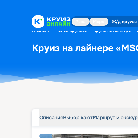
Описание
Выбор кают
Маршрут и экску
Река
Море
Ж/д круизы
Главная
•
Поиск круизов
•
Круиз на лайнере «MS
Круиз на лайнере «MSC 
Описание
Выбор кают
Маршрут и экску