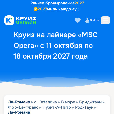
Раннее бронирование
2027
2027
миль каждому
Описание
Выбор кают
Маршрут и экск
Войти
Круиз на лайнере «MSC
Opera» с 11 октября по
18 октября 2027 года
Ла-Романа
о. Каталина
В море
Бриджтаун
Фор-Де-Франс
Пуэнт-А-Питр
Род-Таун
Ла-Романа