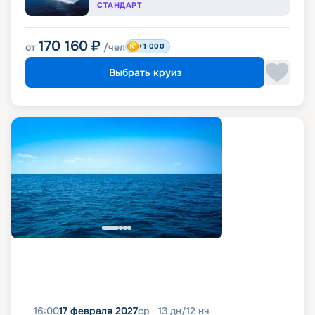
СТАНДАРТ
170 160
₽
от
/чел
+1 000
Выбрать круиз
16:00
17 февраля 2027
ср
13
дн
/
12
нч