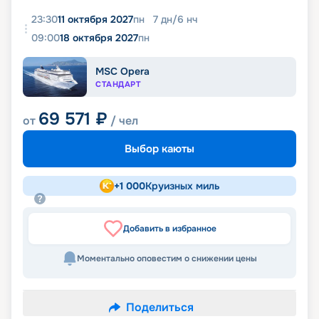
23:30
11 октября 2027
пн
7
дн
/
6
нч
09:00
18 октября 2027
пн
MSC Opera
СТАНДАРТ
69 571
₽
от
/ чел
Выбор каюты
+
1 000
Круизных миль
Добавить в избранное
Моментально оповестим о снижении цены
Поделиться