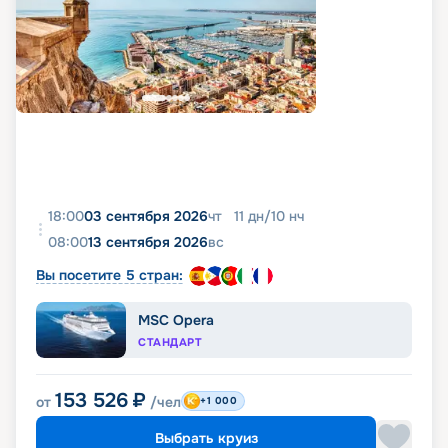
18:00
03 сентября 2026
чт
11
дн
/
10
нч
08:00
13 сентября 2026
вс
Вы посетите 5 стран:
MSC Opera
СТАНДАРТ
153 526
₽
от
/чел
+1 000
Выбрать круиз