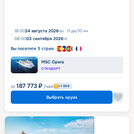
18:00
24 августа 2026
пн
11
дн
/
10
нч
08:00
03 сентября 2026
чт
Вы посетите 5 стран:
MSC Opera
СТАНДАРТ
187 773
₽
от
/чел
+1 000
Выбрать круиз