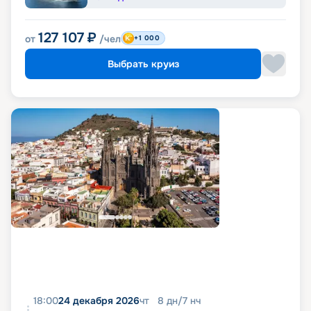
127 107
₽
от
/чел
+1 000
Выбрать круиз
18:00
24 декабря 2026
чт
8
дн
/
7
нч