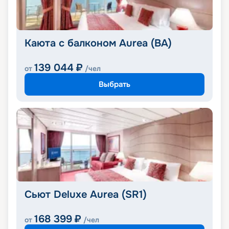
Каюта с балконом Aurea (BA)
139 044
₽
от
/чел
Выбрать
Сьют Deluxe Aurea (SR1)
168 399
₽
от
/чел