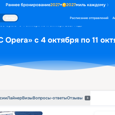
Раннее бронирование
2027
+
2027
миль каждому
рсии
Лайнер
Визы
Вопросы-ответы
Отзывы
3
Яхты
Расписание отправлений
А
SC Opera» с 4 октября по 11 октября 2027 года
 Opera» с 4 октября по 11 окт
рсии
Лайнер
Визы
Вопросы-ответы
Отзывы
3