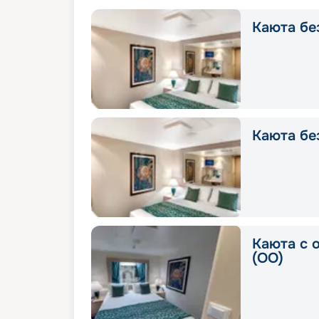
Каюта без
Каюта без
Каюта с 
(OO)