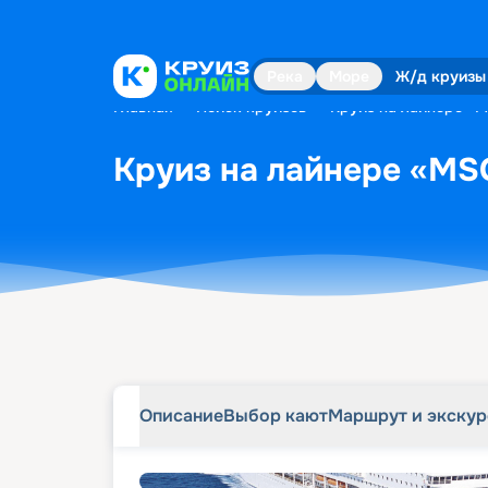
Описание
Выбор кают
Маршрут и экску
Река
Море
Ж/д круизы
Главная
•
Поиск круизов
•
Круиз на лайнере «M
Круиз на лайнере «MSC
Описание
Выбор кают
Маршрут и экску