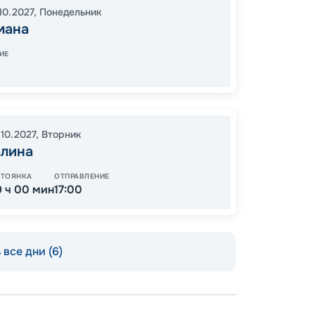
10.2027
,
Понедельник
23:30
мана
08:00
ИЕ
75
от
.10.2027
,
Вторник
алина
СТОЯНКА
ОТПРАВЛЕНИЕ
9 ч 00 мин
17:00
все дни (6)