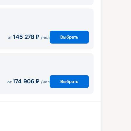
145 278
₽
Выбрать
от
/чел
174 906
₽
Выбрать
от
/чел
мана
о. Каталина
Верджин-Горда
сбург
Фор-Де-Франс
Джонс
В море
Ла-Романа