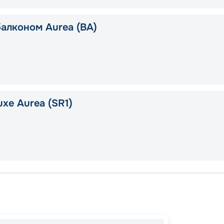
балконом Aurea (BA)
xe Aurea (SR1)
Ла-Ро
Филип
Сент-