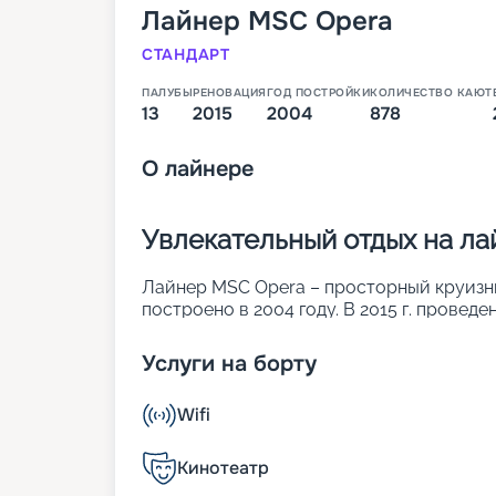
Лайнер
MSC Opera
СТАНДАРТ
ПАЛУБЫ
РЕНОВАЦИЯ
ГОД ПОСТРОЙКИ
КОЛИЧЕСТВО КАЮТ
13
2015
2004
878
О
лайнере
Увлекательный отдых на л
Лайнер MSC Opera – просторный круизный
построено в 2004 году. В 2015 г. провед
была увеличена длина. Также повысилась 
Продуманные дизайны сделали лайнер п
Услуги на борту
звездочный отель. Основные параметры:
• ширина – 29 м;
Wifi
• длина – 275 м;
• число палуб – 13, из них 9 пассажирски
• водоизмещение – около 65 тыс. т;
Кинотеатр
• осадка – 6,6 м;