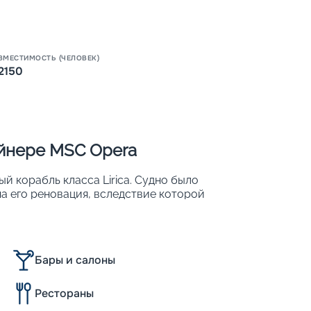
Пишит
ВМЕСТИМОСТЬ (ЧЕЛОВЕК)
2150
айнере MSC Opera
 корабль класса Lirica. Судно было
ена его реновация, вследствие которой
вместительность: с 2 150 до 2 579.
охожим на роскошный плавучий 5-
Бары и салоны
х;
Рестораны