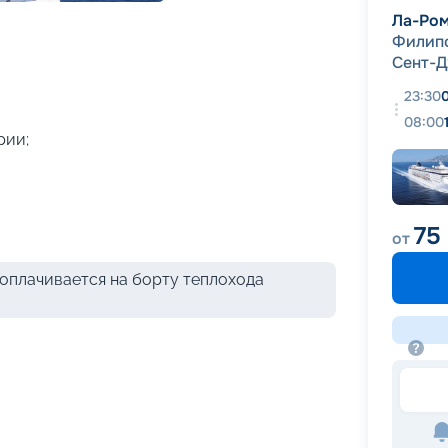
+
49
фотографий
Ла-Ро
Филип
Сент-
23:30
08:00
рии;
75
от
оплачивается на борту теплохода