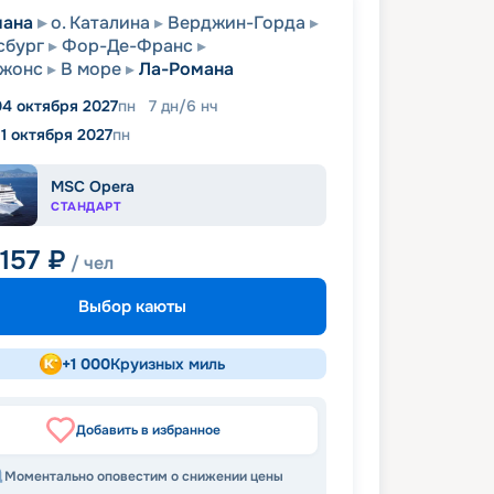
мана
о. Каталина
Верджин-Горда
сбург
Фор-Де-Франс
Джонс
В море
Ла-Романа
04 октября 2027
пн
7
дн
/
6
нч
11 октября 2027
пн
MSC Opera
СТАНДАРТ
 157
₽
/ чел
Выбор каюты
+
1 000
Круизных миль
Добавить в избранное
Моментально оповестим о снижении цены