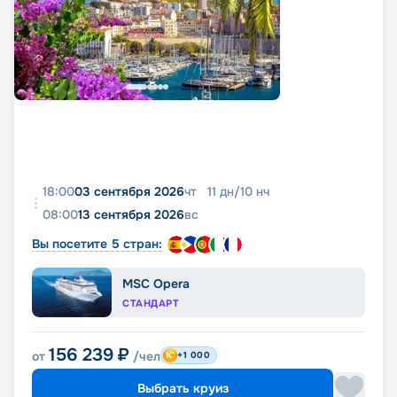
18:00
03 сентября 2026
чт
11
дн
/
10
нч
08:00
13 сентября 2026
вс
Вы посетите 5 стран:
MSC Opera
СТАНДАРТ
156 239
₽
от
/чел
+1 000
Выбрать круиз