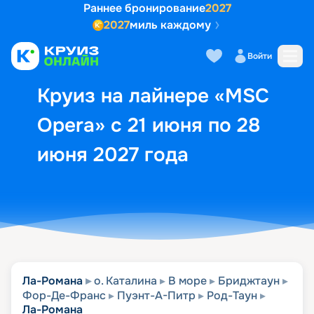
Раннее бронирование
2027
2027
миль каждому
Описание
Выбор кают
Маршрут и экск
Войти
Круиз на лайнере «MSC
Opera» с 21 июня по 28
июня 2027 года
Ла-Романа
о. Каталина
В море
Бриджтаун
Фор-Де-Франс
Пуэнт-А-Питр
Род-Таун
Ла-Романа