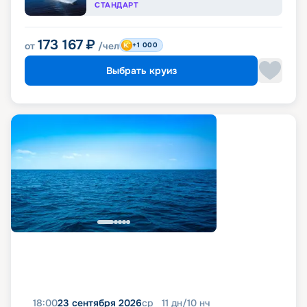
СТАНДАРТ
173 167
₽
от
/чел
+1 000
Выбрать круиз
18:00
23 сентября 2026
ср
11
дн
/
10
нч