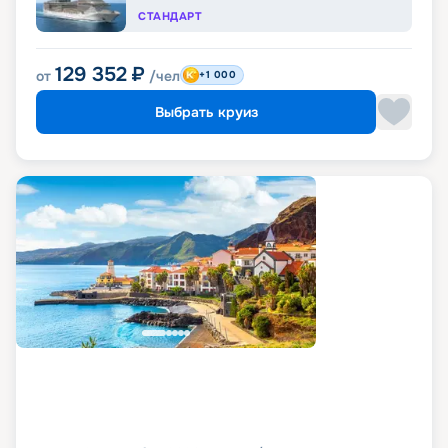
СТАНДАРТ
129 352
₽
от
/чел
+1 000
Выбрать круиз