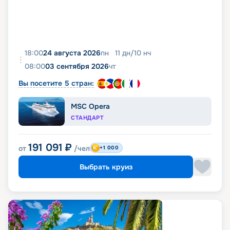
18:00
24 августа 2026
пн
11
дн
/
10
нч
08:00
03 сентября 2026
чт
Вы посетите 5 стран:
MSC Opera
СТАНДАРТ
191 091
₽
от
/чел
+1 000
Выбрать круиз