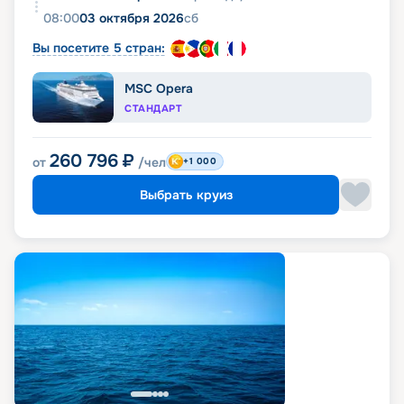
08:00
03 октября 2026
сб
Вы посетите 5 стран:
MSC Opera
СТАНДАРТ
260 796
₽
от
/чел
+1 000
Выбрать круиз