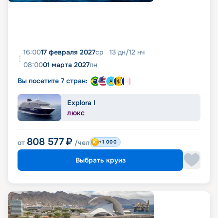
16:00
17 февраля 2027
ср
13
дн
/
12
нч
08:00
01 марта 2027
пн
Вы посетите 7 стран:
Explora I
ЛЮКС
808 577
₽
от
/чел
+1 000
Выбрать круиз