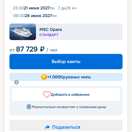
23:30
21 июня 2027
пн
7
дн
/
6
нч
09:00
28 июня 2027
пн
MSC Opera
СТАНДАРТ
87 729
₽
от
/ чел
Выбор каюты
+
1 000
Круизных миль
Добавить в избранное
Моментально оповестим о снижении цены
Поделиться