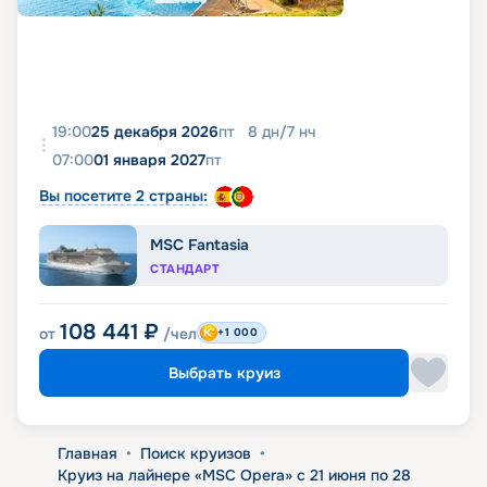
19:00
25 декабря 2026
пт
8
дн
/
7
нч
07:00
01 января 2027
пт
Вы посетите 2 страны:
MSC Fantasia
СТАНДАРТ
108 441
₽
от
/чел
+1 000
Выбрать круиз
Главная
•
Поиск круизов
•
Круиз на лайнере «MSC Opera» с 21 июня по 28