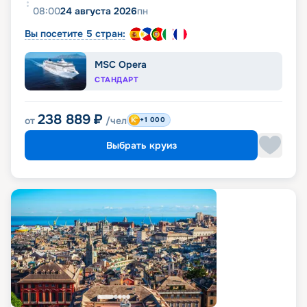
08:00
24 августа 2026
пн
Вы посетите 5 стран:
MSC Opera
СТАНДАРТ
238 889
₽
от
/чел
+1 000
Выбрать круиз