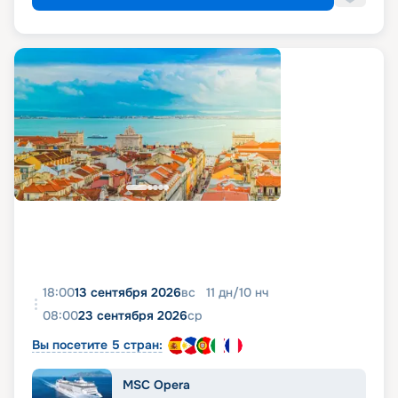
18:00
13 сентября 2026
вс
11
дн
/
10
нч
08:00
23 сентября 2026
ср
Вы посетите 5 стран:
MSC Opera