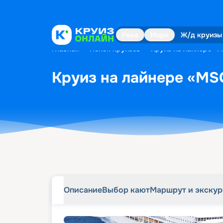
Описание
Выбор кают
Маршрут и экску
Река
Море
Ж/д круизы
Главная
•
Поиск круизов
•
Круиз на лайнере «M
Круиз на лайнере «MSC
Описание
Выбор кают
Маршрут и экску