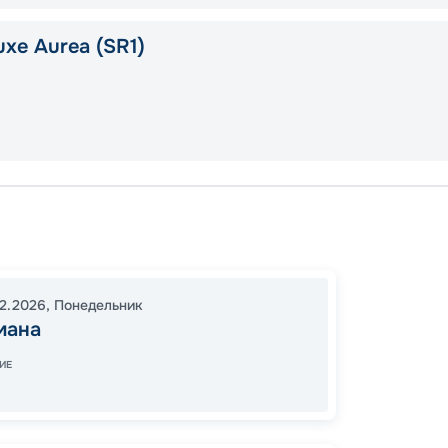
xe Aurea (SR1)
Ла-Ро
Бридж
Пуэнт-
12.2026
,
Понедельник
23:30
мана
09:00
ИЕ