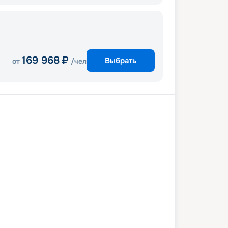
169 968
₽
Выбрать
от
/чел
мана
о. Каталина
В море
таун
Фор-Де-Франс
А-Питр
Род-Таун
Ла-Романа
14 декабря 2026
пн
7
дн
/
6
нч
21 декабря 2026
пн
MSC Opera
СТАНДАРТ