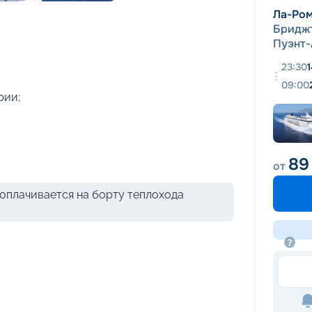
+
47
фотографий
Ла-Ро
Бридж
Пуэнт-
23:30
09:00
рии;
89
от
оплачивается на борту теплохода