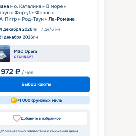
мана
о. Каталина
В море
таун
Фор-Де-Франс
А-Питр
Род-Таун
Ла-Романа
14 декабря 2026
пн
7
дн
/
6
нч
21 декабря 2026
пн
MSC Opera
СТАНДАРТ
 972
₽
/ чел
Выбор каюты
+
1 000
Круизных миль
Добавить в избранное
Моментально оповестим о снижении цены