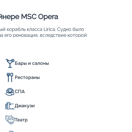
айнере MSC Opera
 корабль класса Lirica. Судно было
ена его реновация, вследствие которой
вместительность: с 2 150 до 2 579.
охожим на роскошный плавучий 5-
Бары и салоны
х;
Рестораны
СПА
Джакузи
кают, рассчитанных на 2150 человек.
Театр
ной оперы, и роскошные интерьеры в стиле
творенному названию. Отделка в светлых
рева и мрамора, обилие зеркал и