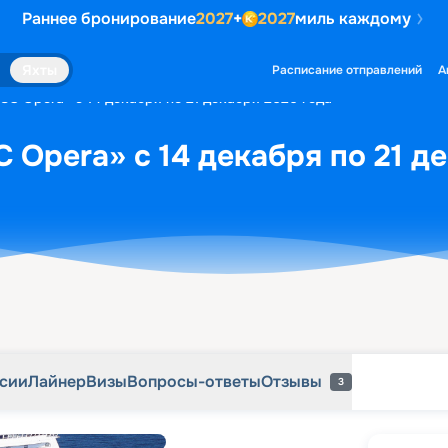
Раннее бронирование
2027
+
2027
миль каждому
рсии
Лайнер
Визы
Вопросы-ответы
Отзывы
3
Яхты
Расписание отправлений
А
SC Opera» с 14 декабря по 21 декабря 2026 года
 Opera» с 14 декабря по 21 д
рсии
Лайнер
Визы
Вопросы-ответы
Отзывы
3