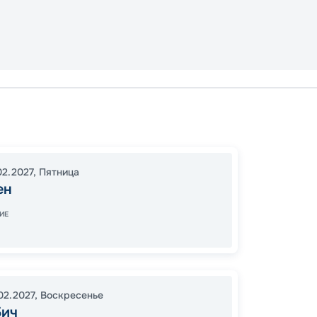
Брисб
Брисб
16:00
1
02.2027
,
Пятница
06:30
ен
ИЕ
97
от
02.2027
,
Воскресенье
Бич