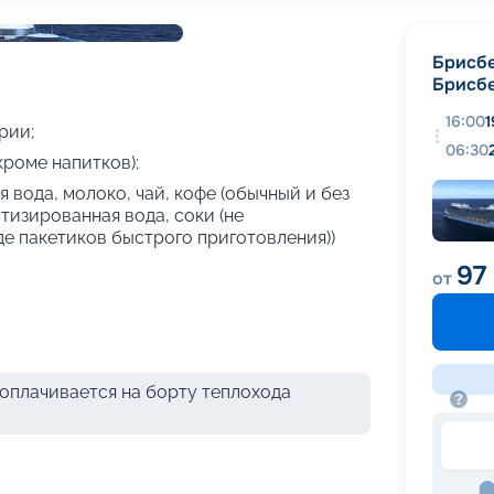
+
39
фотографий
Брисб
Брисб
16:00
1
рии;
06:30
кроме напитков);
 вода, молоко, чай, кофе (обычный и без
атизированная вода, соки (не
де пакетиков быстрого приготовления))
97
от
оплачивается на борту теплохода