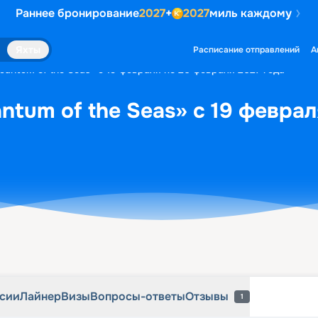
Раннее бронирование
2027
+
2027
миль каждому
рсии
Лайнер
Визы
Вопросы-ответы
Отзывы
1
Яхты
Расписание отправлений
А
uantum of the Seas» с 19 февраля по 26 февраля 2027 года
ntum of the Seas» с 19 феврал
рсии
Лайнер
Визы
Вопросы-ответы
Отзывы
1