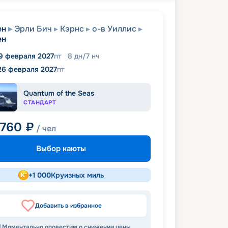
ен
Эрли Бич
Кэрнс
о-в Уиллис
ен
9 февраля 2027
пт
8
дн
/
7
нч
26 февраля 2027
пт
Quantum of the Seas
СТАНДАРТ
 760
₽
/ чел
Выбор каюты
+
1 000
Круизных миль
Добавить в избранное
Моментально оповестим о снижении цены