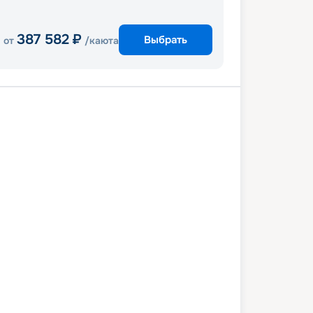
387 582
₽
Выбрать
от
/каюта
ен
Эрли Бич
Кэрнс
о-в Уиллис
ен
9 февраля 2027
пт
8
дн
/
7
нч
26 февраля 2027
пт
Quantum of the Seas
СТАНДАРТ
 760
₽
/ чел
Выбор каюты