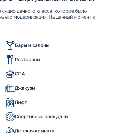
е судно данного класса, которое было
на его модернизация. На данный момент к
е внутренние оснащены широкоформатными
 18-палубного корабля – 4 905 человек.
Бары и салоны
 (в сравнении с традиционным
Рестораны
СПА
Джакузи
antum of the Seas размерами мало
а – 348 м, а ширина – 41 метр. Корабль
Лифт
 способен развивать крейсерскую
 подходящую каюту, придется тщательно
гается более 2 000 жилых помещений
Спортивные площадки
ются на пяти палубах. К популярным
 обычным или виртуальным балконом,
Детская комната
дновременно на судне могут разместиться