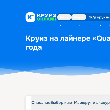
Описание
Выбор кают
Маршрут и экску
Река
Море
Ж/д круизы
Главная
•
Поиск круизов
•
Круиз на лайнере «Q
Круиз на лайнере «Qua
года
Описание
Выбор кают
Маршрут и экску