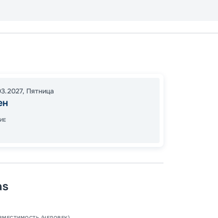
Брисб
16:30
1
03.2027
,
Пятница
06:00
ен
ИЕ
48
от
as
ВМЕСТИМОСТЬ (ЧЕЛОВЕК)