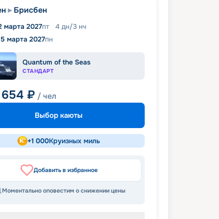
ен
Брисбен
2 марта 2027
пт
4
дн
/
3
нч
15 марта 2027
пн
Quantum of the Seas
СТАНДАРТ
 654
₽
/ чел
Выбор каюты
+
1 000
Круизных миль
Добавить в избранное
Моментально оповестим о снижении цены