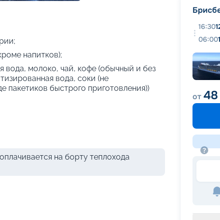
+
41
фотографий
Брисб
16:30
1
06:00
рии;
кроме напитков);
 вода, молоко, чай, кофе (обычный и без
атизированная вода, соки (не
де пакетиков быстрого приготовления))
48
от
оплачивается на борту теплохода