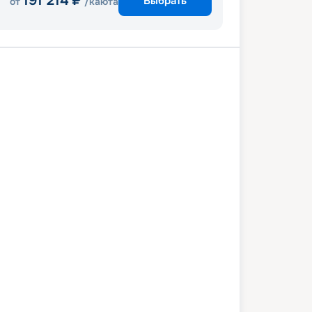
191 214
₽
Выбрать
от
/каюта
ен
Брисбен
2 марта 2027
пт
4
дн
/
3
нч
15 марта 2027
пн
Quantum of the Seas
СТАНДАРТ
 654
₽
/ чел
Выбор каюты
+
1 000
Круизных миль