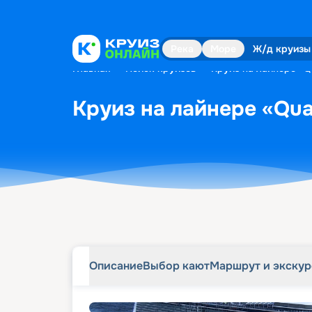
Описание
Выбор кают
Маршрут и экску
Река
Море
Ж/д круизы
Главная
•
Поиск круизов
•
Круиз на лайнере «Qu
Круиз на лайнере «Quan
Описание
Выбор кают
Маршрут и экску