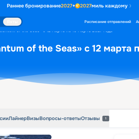
Раннее бронирование
2027
+
2027
миль каждому
рсии
Лайнер
Визы
Вопросы-ответы
Отзывы
1
Яхты
Расписание отправлений
А
antum of the Seas» с 12 марта по 15 марта 2027 года
tum of the Seas» с 12 марта п
рсии
Лайнер
Визы
Вопросы-ответы
Отзывы
1