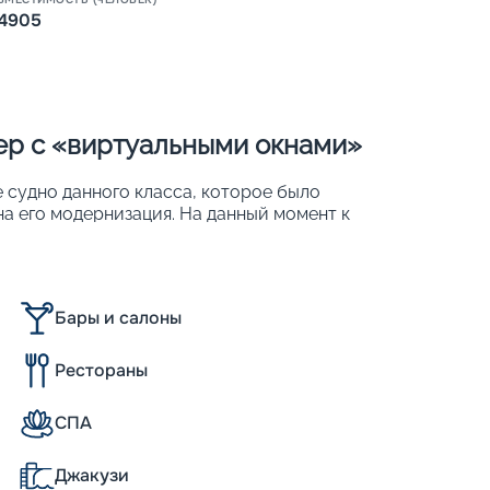
4905
нер с «виртуальными окнами»
е судно данного класса, которое было
на его модернизация. На данный момент к
Пишит
е внутренние оснащены широкоформатными
 18-палубного корабля – 4 905 человек.
Бары и салоны
 (в сравнении с традиционным
Рестораны
СПА
Джакузи
antum of the Seas размерами мало