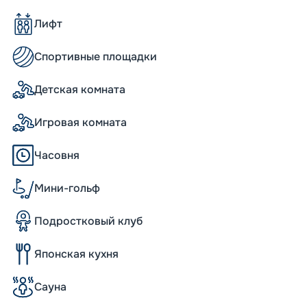
а – 348 м, а ширина – 41 метр. Корабль
Лифт
 способен развивать крейсерскую
 подходящую каюту, придется тщательно
гается более 2 000 жилых помещений
Спортивные площадки
ются на пяти палубах. К популярным
 обычным или виртуальным балконом,
Детская комната
дновременно на судне могут разместиться
ектированный план палуб позволяет
ые зоны, максимально удобно
Игровая комната
eas совершаются туры в разные уголки
Часовня
ию и Австралию, на Гавайские острова,
дробным описанием маршрутов в
Мини-гольф
 время для путешествия.
Подростковый клуб
f the Seas стал в свое время
Японская кухня
ых решений, но и в обустройстве
Сауна
том от 6 месяцев до 3 лет приглашает
т играть и отдыхать под надзором опытных