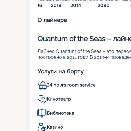
16
2019
2014
2090
О
лайнере
Quantum of the Seas – лай
Лайнер Quantum of the Seas – это перво
построено в 2014 году. В 2019-м проведе
услугам пассажиров 2 090 кают. Многи
«виртуальными окнами». Вместительность
Услуги на борту
Другие его особенности:
• ширина – 41 м;
24 hours room service
• длина – 348 метров;
• двигатель способен экономить до 20 %
количеством) топлива;
Кинотеатр
• скорость – до 22 узлов.
Библиотека
Особенности судна
Казино
Характеристики.
18-палубный лайнер Qu