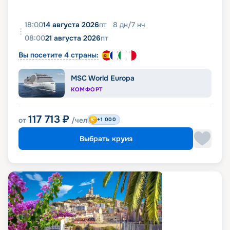
18:00
14 августа 2026
пт
8
дн
/
7
нч
08:00
21 августа 2026
пт
Вы посетите 4 страны:
MSC World Europa
КОМФОРТ
117 713
₽
от
/чел
+1 000
Выбрать круиз