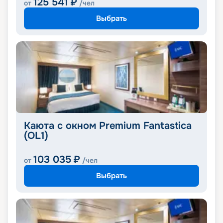
125 541
₽
от
/чел
Выбрать
Каюта с окном Premium Fantastica
(OL1)
103 035
₽
от
/чел
Выбрать