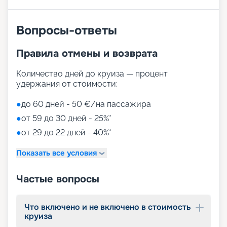
Вопросы-ответы
Правила отмены и возврата
Количество дней до круиза — процент
удержания от стоимости:
●
до 60 дней - 50 €/на пассажира
●
от 59 до 30 дней - 25%*
●
от 29 до 22 дней - 40%*
Показать все условия
Частые вопросы
Что включено и не включено в стоимость
круиза