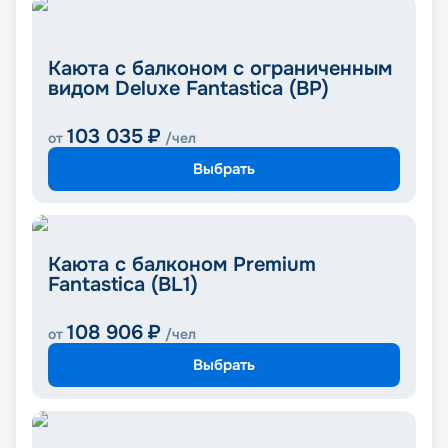
Каюта с балконом с ограниченным
видом Deluxe Fantastica (BP)
103 035
₽
от
/чел
Выбрать
Каюта с балконом Premium
Fantastica (BL1)
108 906
₽
от
/чел
Выбрать