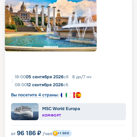
18:00
05 сентября 2026
сб
8
дн
/
7
нч
08:00
12 сентября 2026
сб
Вы посетите 4 страны:
MSC World Europa
КОМФОРТ
96 186
₽
от
/чел
+1 000