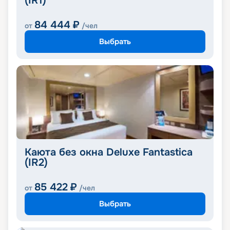
(IR1)
84 444
₽
от
/чел
Выбрать
Каюта без окна Deluxe Fantastica
(IR2)
85 422
₽
от
/чел
Выбрать