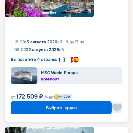
18:00
15 августа 2026
сб
8
дн
/
7
нч
08:00
22 августа 2026
сб
Вы посетите 4 страны:
MSC World Europa
КОМФОРТ
172 509
₽
от
/чел
+1 000
Выбрать круиз