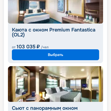
Каюта с окном Premium Fantastica
(OL2)
103 035
₽
от
/чел
Выбрать
Сьют с панорамным окном