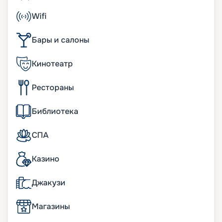
параметры:
• ширина – 38 м;
Wifi
• длина – 333 м;
• водоизмещение – 133,5 тыс. т;
Бары и салоны
• осадка – 8,3 м;
• общее число кают – 1 637. Причем около 80 % из
них имеют собственный балкон;
Кинотеатр
• вместимость – 3 959 человек.
Рестораны
К услугам пассажиров
Библиотека
18 палуб гигантского судна вмещают 1637 кают,
рассчитанных на 3959 человек. Каюты различны
по категориям, но в каждой есть все
СПА
необходимое для комфортного отдыха: от
индивидуальной ванной комнаты до фена. Почти
Казино
80 % из них оснащено балконами. Внутренняя
отделка поражает своей изысканностью и
стоимостью, как например, стеклянные
Джакузи
лестницы, украшенные кристаллами Сваровски.
Магазины
Питание на лайнере MSC