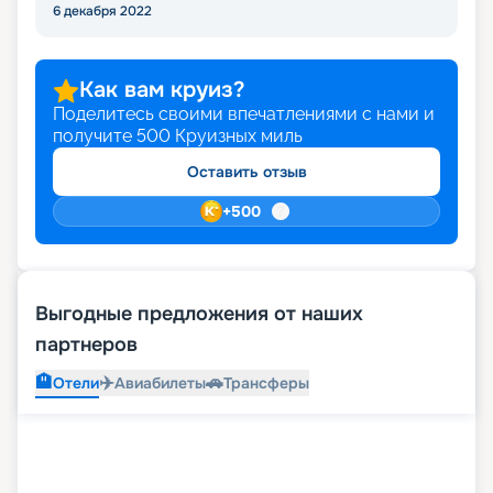
6 декабря 2022
Как вам круиз?
Поделитесь своими впечатлениями с нами и
получите
500
Круизных миль
Оставить отзыв
+
500
Выгодные предложения от наших
партнеров
🏨
✈️
🚗
Отели
Авиабилеты
Трансферы