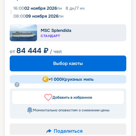
16:00
02 ноября 2026
пн
8
дн
/
7
нч
08:00
09 ноября 2026
пн
MSC Splendida
СТАНДАРТ
84 444
₽
от
/ чел
Выбор каюты
+
1 000
Круизных миль
Добавить в избранное
Моментально оповестим о снижении цены
Поделиться