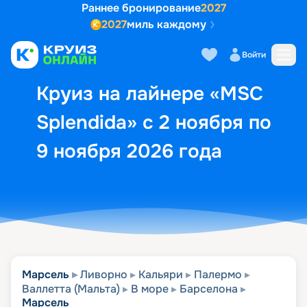
Раннее бронирование
2027
2027
миль каждому
Описание
Выбор кают
Маршрут и экск
Войти
Круиз на лайнере «MSC
Splendida» с 2 ноября по
9 ноября 2026 года
Марсель
Ливорно
Кальяри
Палермо
Валлетта (Мальта)
В море
Барселона
Марсель