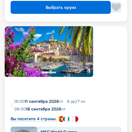
Выбрать круиз
18:00
11 сентября 2026
пт
8
дн
/
7
нч
08:00
18 сентября 2026
пт
Вы посетите 4 страны: