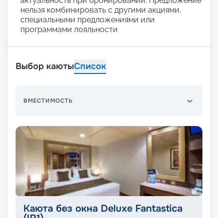
актуальность при бронировании. Предложение
нельзя комбинировать с другими акциями,
специальными предложениями или
программами лояльности
Выбор каюты
Список
ВМЕСТИМОСТЬ
Каюта без окна Deluxe Fantastica