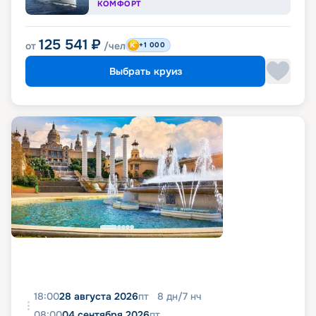
КОМФОРТ
125 541
₽
от
/чел
+1 000
Выбрать круиз
18:00
28 августа 2026
пт
8
дн
/
7
нч
08:00
04 сентября 2026
пт