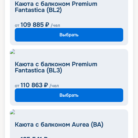
Каюта с балконом Premium
Fantastica (BL2)
109 885
₽
от
/чел
Выбрать
Каюта с балконом Premium
Fantastica (BL3)
110 863
₽
от
/чел
Выбрать
Каюта с балконом Aurea (BA)