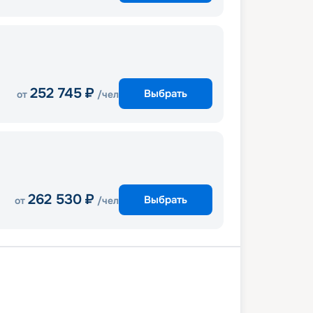
252 745
₽
Выбрать
от
/чел
262 530
₽
Выбрать
от
/чел
ль
Ливорно
Кальяри
Палермо
та (Мальта)
В море
Барселона