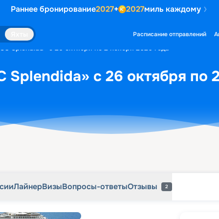
Раннее бронирование
2027
+
2027
миль каждому
рсии
Лайнер
Визы
Вопросы-ответы
Отзывы
2
Яхты
Расписание отправлений
А
SC Splendida» с 26 октября по 2 ноября 2026 года
 Splendida» с 26 октября по 
рсии
Лайнер
Визы
Вопросы-ответы
Отзывы
2