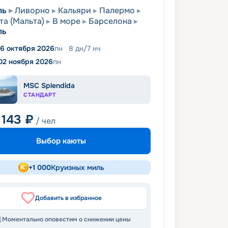
ль
Ливорно
Кальяри
Палермо
та (Мальта)
В море
Барселона
ль
6 октября 2026
пн
8
дн
/
7
нч
02 ноября 2026
пн
MSC Splendida
СТАНДАРТ
 143
₽
/ чел
Выбор каюты
+
1 000
Круизных миль
Добавить в избранное
Моментально оповестим о снижении цены