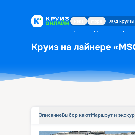
Описание
Выбор кают
Маршрут и экску
Река
Море
Ж/д круизы
Главная
•
Поиск круизов
•
Круиз на лайнере «M
Круиз на лайнере «MSC
Описание
Выбор кают
Маршрут и экску