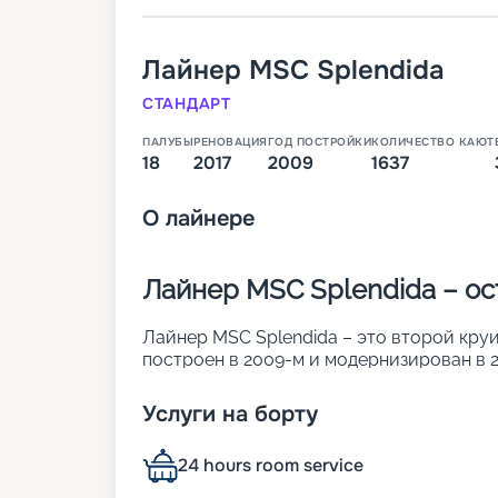
Лайнер
MSC Splendida
СТАНДАРТ
ПАЛУБЫ
РЕНОВАЦИЯ
ГОД ПОСТРОЙКИ
КОЛИЧЕСТВО КАЮТ
18
2017
2009
1637
О
лайнере
Лайнер MSC Splendida – о
Лайнер MSC Splendida – это второй круи
построен в 2009-м и модернизирован в 2
островком комфорта и изысканного стил
• ширина – 38 м;
Услуги на борту
• длина – 333 м;
• водоизмещение – 133,5 тыс. т;
24 hours room service
• осадка – 8,3 м;
• общее число кают – 1 637. Причем окол