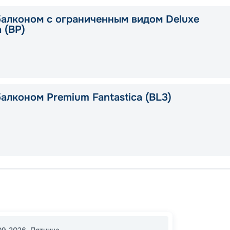
балконом с ограниченным видом Deluxe
a (BP)
алконом Premium Fantastica (BL3)
Валлет
Марсе
Валлет