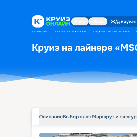
Описание
Выбор кают
Маршрут и экску
Река
Море
Ж/д круизы
Главная
•
Поиск круизов
•
Круиз на лайнере «M
Круиз на лайнере «MSC
Описание
Выбор кают
Маршрут и экску