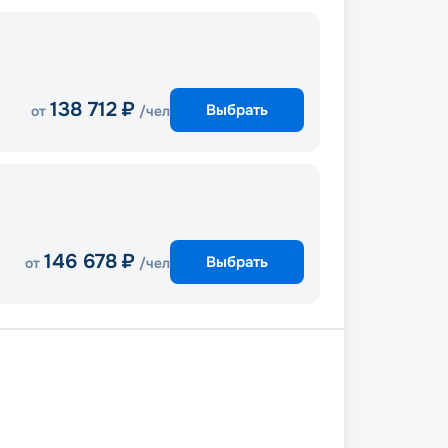
138 712
₽
Выбрать
от
/чел
146 678
₽
Выбрать
от
/чел
та (Мальта)
В море
Барселона
ль
Ливорно
Кальяри
Палермо
та (Мальта)