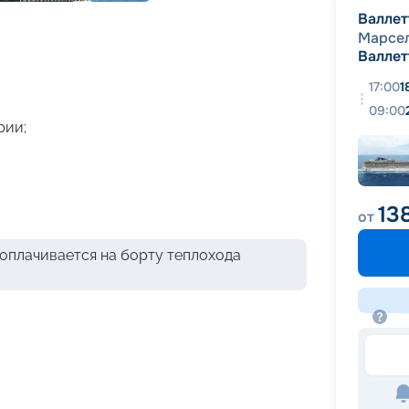
+
42
фотографий
Валлет
Марсе
Валлет
17:00
1
09:00
рии;
13
от
оплачивается на борту теплохода