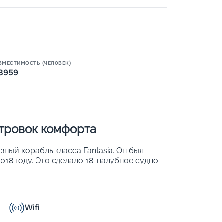
Пишит
ВМЕСТИМОСТЬ (ЧЕЛОВЕК)
3959
стровок комфорта
зный корабль класса Fantasia. Он был
018 году. Это сделало 18-палубное судно
я. Основные его параметры:
Wifi
о 80 % из них имеют собственный балкон;