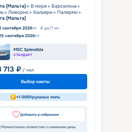
та (Мальта)
В море
Барселона
ль
Ливорно
Кальяри
Палермо
та (Мальта)
8 сентября 2026
пт
8
дн
/
7
нч
25 сентября 2026
пт
MSC Splendida
СТАНДАРТ
8 713
₽
/ чел
Выбор каюты
+
1 000
Круизных миль
Добавить в избранное
Моментально оповестим о снижении цены