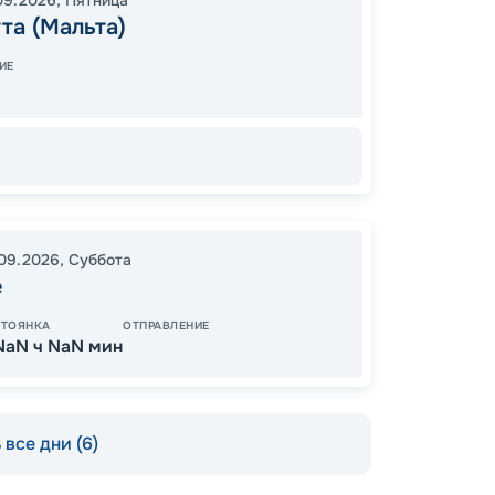
09.2026
,
Пятница
17:00
1
та (Мальта)
09:00
ИЕ
13
от
.09.2026
,
Суббота
е
СТОЯНКА
ОТПРАВЛЕНИЕ
NaN ч NaN мин
все дни (6)