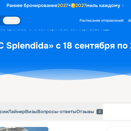
Раннее бронирование
2027
+
2027
миль каждому
рсии
Лайнер
Визы
Вопросы-ответы
Отзывы
2
Яхты
Расписание отправлений
А
SC Splendida» с 18 сентября по 25 сентября 2026 года
 Splendida» с 18 сентября по
рсии
Лайнер
Визы
Вопросы-ответы
Отзывы
2