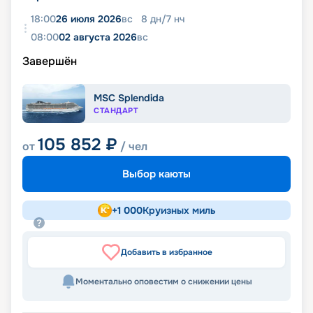
18:00
26 июля 2026
вс
8
дн
/
7
нч
08:00
02 августа 2026
вс
Завершён
MSC Splendida
СТАНДАРТ
105 852
₽
от
/ чел
Выбор каюты
+
1 000
Круизных миль
Добавить в избранное
Моментально оповестим о снижении цены