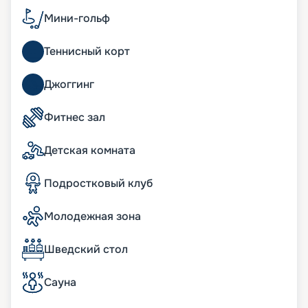
города не даст заскучать, что подтверждают
Мини-гольф
восторженные отзывы туристов. Шоу мирового
класса в Strand Theatre, игра на удачу в Royal
Теннисный корт
Palm Casino, дискотеки в Club 33 Disco обрадуют
тех, кто любит веселиться в компании. Если же
вы мечтаете о тихом любовании природой, то
Джоггинг
вас ждут удобные шезлонги на палубе.
Восстановить силы помогут спа-комплекс Aurea
Фитнес зал
Spa и Wellness-центр. Также к услугам
пассажиров бассейны, аквапарк, зона бутиков,
Детская комната
фитнес-зал, сауна, джакузи, 4D-кинотеатр – и
множество других развлечений. Для юных
путешественников обустроены интереснейшие
Подростковый клуб
игровые зоны, подростковые клубы, бассейн,
водяные горки.
Молодежная зона
Вы можете купить путевку на нашем сайте
онлайн. Здесь представлено актуальное
расписание туров, маршруты на 2026 - 2027 г.,
Шведский стол
схема размещения и описание кают, цена
путевки, фото интерьеров. Если у вас появились
Сауна
вопросы, опытные консультанты с
удовольствием вам помогут. А услуга раннего