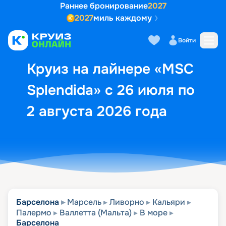
Раннее бронирование
2027
2027
миль каждому
Описание
Выбор кают
Маршрут и экск
Войти
Круиз на лайнере «MSC
Splendida» с 26 июля по
2 августа 2026 года
Барселона
Марсель
Ливорно
Кальяри
Палермо
Валлетта (Мальта)
В море
Барселона