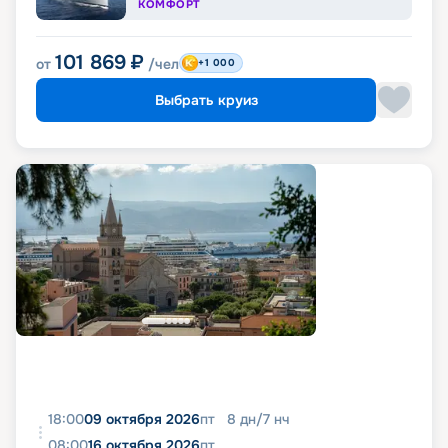
КОМФОРТ
101 869
₽
от
/чел
+1 000
Выбрать круиз
18:00
09 октября 2026
пт
8
дн
/
7
нч
08:00
16 октября 2026
пт