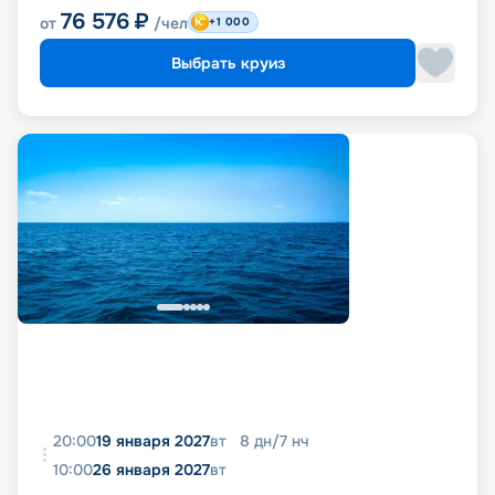
76 576
₽
от
/чел
+1 000
Выбрать круиз
20:00
19 января 2027
вт
8
дн
/
7
нч
10:00
26 января 2027
вт