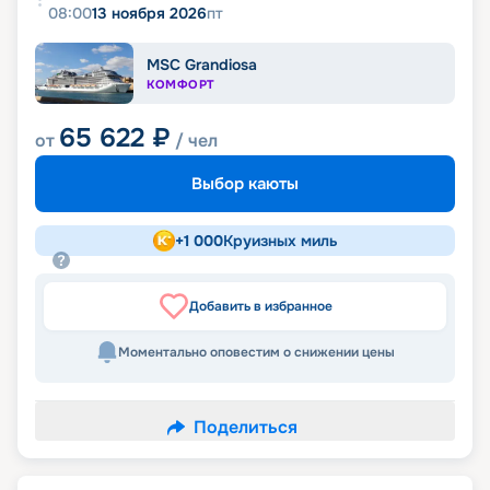
08:00
13 ноября 2026
пт
MSC Grandiosa
КОМФОРТ
65 622
₽
от
/ чел
Выбор каюты
+
1 000
Круизных миль
Добавить в избранное
Моментально оповестим о снижении цены
Поделиться