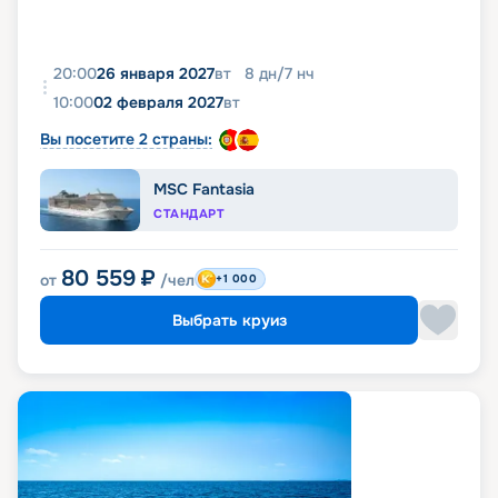
20:00
26 января 2027
вт
8
дн
/
7
нч
10:00
02 февраля 2027
вт
Вы посетите 2 страны:
MSC Fantasia
СТАНДАРТ
80 559
₽
от
/чел
+1 000
Выбрать круиз