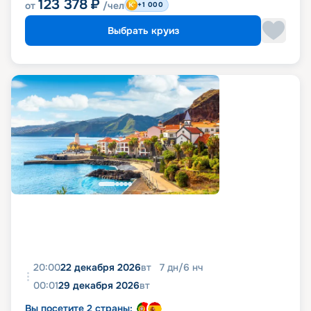
123 378
₽
от
/чел
+1 000
Выбрать круиз
20:00
22 декабря 2026
вт
7
дн
/
6
нч
00:01
29 декабря 2026
вт
Вы посетите 2 страны: