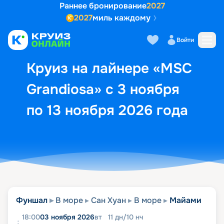
Раннее бронирование
2027
2027
миль каждому
Описание
Выбор кают
Маршрут и экск
Войти
Круиз на лайнере «MSC
Grandiosa» с 3 ноября
по 13 ноября 2026 года
Фуншал
В море
Сан Хуан
В море
Майами
18:00
03 ноября 2026
вт
11
дн
/
10
нч