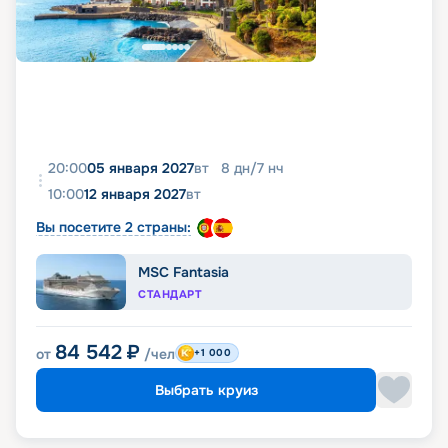
20:00
05 января 2027
вт
8
дн
/
7
нч
10:00
12 января 2027
вт
Вы посетите 2 страны:
MSC Fantasia
СТАНДАРТ
84 542
₽
от
/чел
+1 000
Выбрать круиз