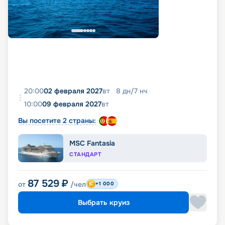
20:00
02 февраля 2027
вт
8
дн
/
7
нч
10:00
09 февраля 2027
вт
Вы посетите 2 страны:
MSC Fantasia
СТАНДАРТ
87 529
₽
от
/чел
+1 000
Выбрать круиз