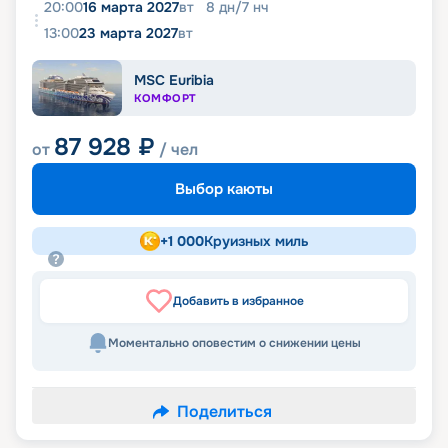
20:00
16 марта 2027
вт
8
дн
/
7
нч
13:00
23 марта 2027
вт
MSC Euribia
КОМФОРТ
87 928
₽
от
/ чел
Выбор каюты
+
1 000
Круизных миль
Добавить в избранное
Моментально оповестим о снижении цены
Поделиться