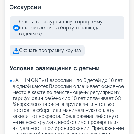
Экскурсии
Открыть экскурсионную программу
(оплачивается на борту теплохода
отдельно)
Скачать программу круиза
Условия размещения с детьми
●
«АLL IN ONE» (1 взрослый + до 3 детей до 18 лет
в одной каюте): Взрослый оплачивает основное
место в каюте по действующему регулярному
тарифу, один ребенок до 18 лет оплачивает 60
% взрослого тарифа, а другие дети – только
портовые сборы или минимальную доплату,
зависит от возраста. Предложения действуют
не на всех круизах, необходимо проверять их
актуальность при бронировании. Предложение