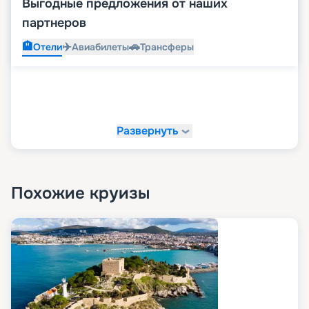
Выгодные предложения от наших
партнеров
🏨
✈️
🚗
Отели
Авиабилеты
Трансферы
Развернуть
Похожие круизы