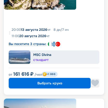
20:00
13 августа 2026
чт
8
дн
/
7
нч
11:00
20 августа 2026
чт
Вы посетите 3 страны:
MSC Divina
СТАНДАРТ
161 616
₽
от
/чел
+1 000
Выбрать круиз