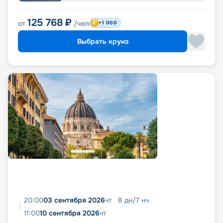
125 768
₽
от
/чел
+1 000
Выбрать круиз
20:00
03 сентября 2026
чт
8
дн
/
7
нч
11:00
10 сентября 2026
чт