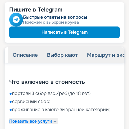
Пишите в Telegram
Быстрые ответы на вопросы
Поможем с выбором круиза
Написать в Telegram
Описание
Выбор кают
Маршрут и экск
+
30
фотографий
Что включено в стоимость
●
портовый сбор взр./реб.(до 18 лет);
●
сервисный сбор;
●
проживание в каюте выбранной категории;
Показать все услуги