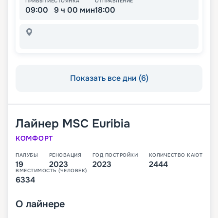
ПРИБЫТИЕ
СТОЯНКА
ОТПРАВЛЕНИЕ
09:00
9 ч 00 мин
18:00
Показать все дни (6)
Лайнер
MSC Euribia
КОМФОРТ
ПАЛУБЫ
РЕНОВАЦИЯ
ГОД ПОСТРОЙКИ
КОЛИЧЕСТВО КАЮТ
19
2023
2023
2444
ВМЕСТИМОСТЬ (ЧЕЛОВЕК)
6334
О
лайнере