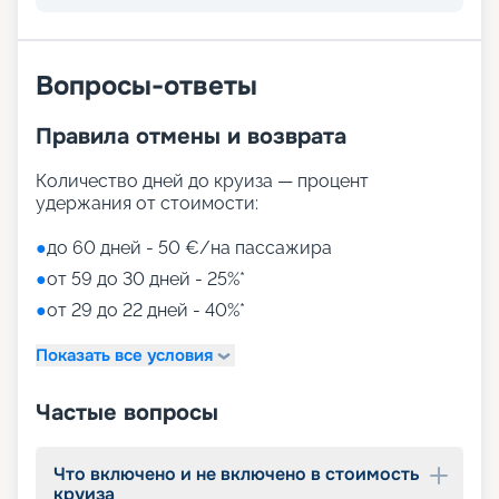
Вопросы-ответы
Правила отмены и возврата
Количество дней до круиза — процент
удержания от стоимости:
●
до 60 дней - 50 €/на пассажира
●
от 59 до 30 дней - 25%*
●
от 29 до 22 дней - 40%*
Показать все условия
Частые вопросы
Что включено и не включено в стоимость
круиза