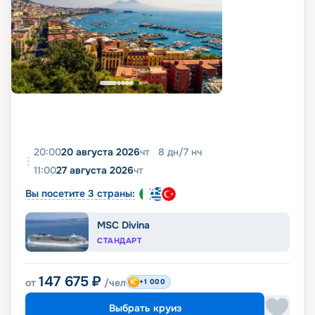
20:00
20 августа 2026
чт
8
дн
/
7
нч
11:00
27 августа 2026
чт
Вы посетите 3 страны:
MSC Divina
СТАНДАРТ
147 675
₽
от
/чел
+1 000
Выбрать круиз