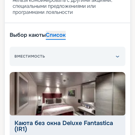
нельзя комбинировать с другими акциями,
специальными предложениями или
программами лояльности
Выбор каюты
Список
ВМЕСТИМОСТЬ
Каюта без окна Deluxe Fantastica
(IR1)