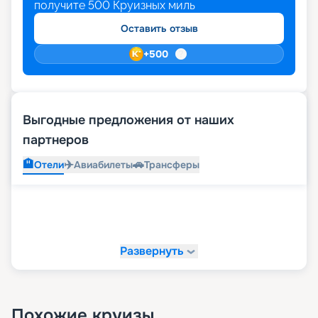
получите
500
Круизных миль
Оставить отзыв
+
500
Выгодные предложения от наших
партнеров
🏨
✈️
🚗
Отели
Авиабилеты
Трансферы
Развернуть
Похожие круизы