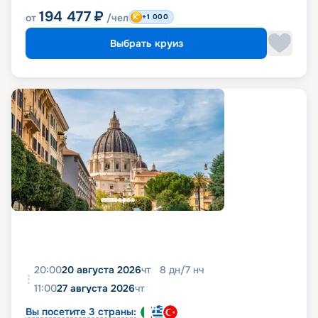
194 477
₽
от
/чел
+1 000
Выбрать круиз
20:00
20 августа 2026
чт
8
дн
/
7
нч
11:00
27 августа 2026
чт
Вы посетите 3 страны: