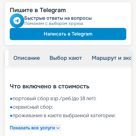
Пишите в Telegram
Быстрые ответы на вопросы
Поможем с выбором круиза
Написать в Telegram
Описание
Выбор кают
Маршрут и экск
+
33
фотографий
Что включено в стоимость
●
портовый сбор взр./реб.(до 18 лет);
●
сервисный сбор;
●
проживание в каюте выбранной категории;
Показать все услуги