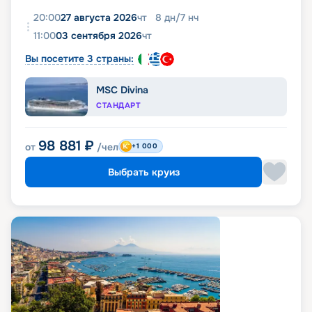
20:00
27 августа 2026
чт
8
дн
/
7
нч
11:00
03 сентября 2026
чт
Вы посетите 3 страны:
MSC Divina
СТАНДАРТ
98 881
₽
от
/чел
+1 000
Выбрать круиз