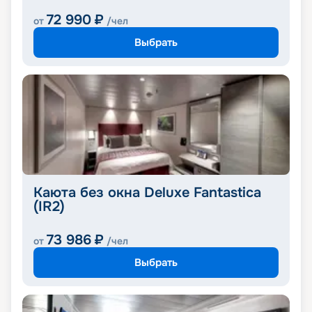
72 990
₽
от
/чел
Выбрать
Каюта без окна Deluxe Fantastica
(IR2)
73 986
₽
от
/чел
Выбрать