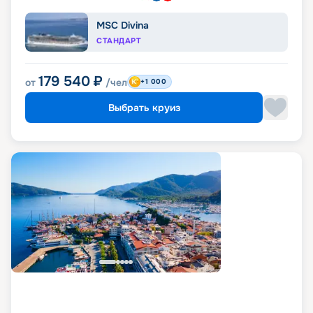
MSC Divina
СТАНДАРТ
179 540
₽
от
/чел
+1 000
Выбрать круиз