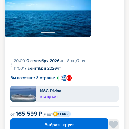
20:00
10 сентября 2026
чт
8
дн
/
7
нч
11:00
17 сентября 2026
чт
Вы посетите 3 страны:
MSC Divina
СТАНДАРТ
165 599
₽
от
/чел
+1 000
Выбрать круиз