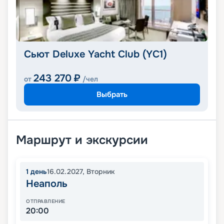
Сьют Deluxe Yacht Club (YC1)
243 270
₽
от
/чел
Выбрать
Маршрут и экскурсии
1
день
16.02.2027
,
Вторник
Неаполь
ОТПРАВЛЕНИЕ
20:00