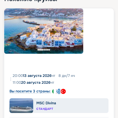
20:00
13 августа 2026
чт
8
дн
/
7
нч
11:00
20 августа 2026
чт
Вы посетите 3 страны:
MSC Divina
СТАНДАРТ