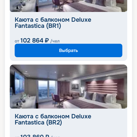
Каюта с балконом Deluxe
Fantastica (BR1)
102 864
₽
от
/чел
Выбрать
Каюта с балконом Deluxe
Fantastica (BR2)