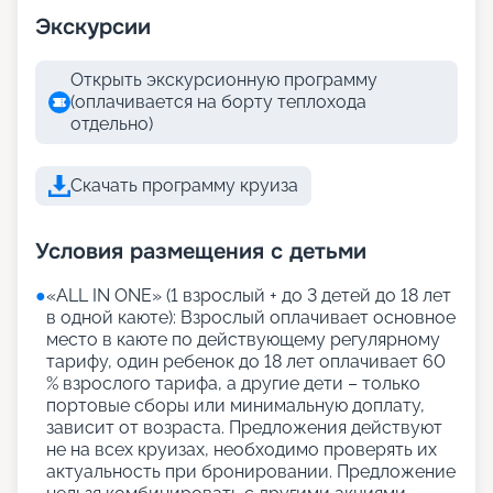
Экскурсии
Открыть экскурсионную программу
(оплачивается на борту теплохода
отдельно)
Скачать программу круиза
Условия размещения с детьми
●
«АLL IN ONE» (1 взрослый + до 3 детей до 18 лет
в одной каюте): Взрослый оплачивает основное
место в каюте по действующему регулярному
тарифу, один ребенок до 18 лет оплачивает 60
% взрослого тарифа, а другие дети – только
портовые сборы или минимальную доплату,
зависит от возраста. Предложения действуют
не на всех круизах, необходимо проверять их
актуальность при бронировании. Предложение