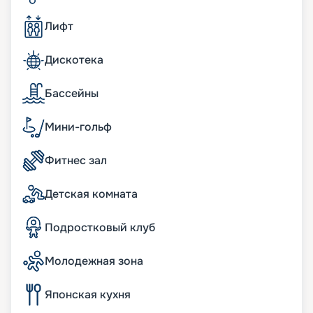
Для детей здесь также предлагается отдельное
развлечение. Благодаря сотрудничеству с LEGO
Лифт
самые маленькие туристы обязательно найдут
себе занятие в игровых зонах от бренда.
Дискотека
Особенности
Бассейны
Корабль оснащен передовыми технологиями для
защиты окружающей среды, включая четыре
Мини-гольф
двухтопливных двигателя, работающих на
сжиженном природном газе и иногда на
Фитнес зал
сернистом морском дизельном топливе. Это
означает, что судно не требует систем очистки
выбросов. Также предусмотрена система
Детская комната
снижения выбросов на 90%, улучшенная очистка
сточных вод, управление подводным шумом для
Подростковый клуб
защиты морской живности, интеллектуальная
вентиляция и эффективная система
кондиционирования воздуха для экономии
Молодежная зона
энергии, светодиодное освещение с
регулировкой для сокращения потребления
Японская кухня
электроэнергии.