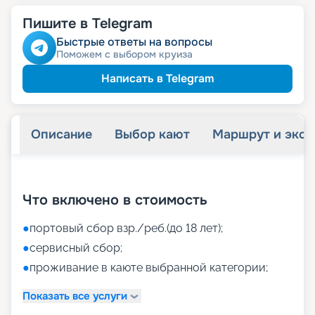
Пишите в Telegram
Быстрые ответы на вопросы
Поможем с выбором круиза
Написать в Telegram
Описание
Выбор кают
Маршрут и экск
+
30
фотографий
Что включено в стоимость
●
портовый сбор взр./реб.(до 18 лет);
●
сервисный сбор;
●
проживание в каюте выбранной категории;
Показать все услуги