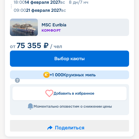
18:00
14 февраля 2027
вс
8
дн
/
7
нч
09:00
21 февраля 2027
вс
MSC Euribia
КОМФОРТ
75 355
₽
от
/ чел
Выбор каюты
+
1 000
Круизных миль
Добавить в избранное
Моментально оповестим о снижении цены
Поделиться