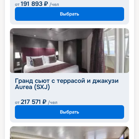
191 893
₽
от
/чел
Выбрать
Гранд сьют с террасой и джакузи
Aurea (SXJ)
217 571
₽
от
/чел
Выбрать