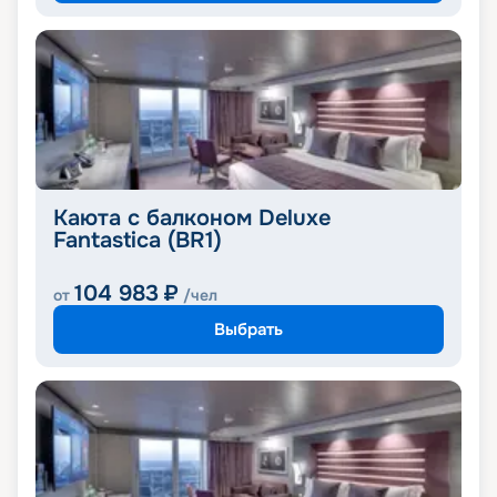
Каюта с балконом Deluxe
Fantastica (BR1)
104 983
₽
от
/чел
Выбрать