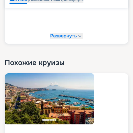
Развернуть
Похожие круизы