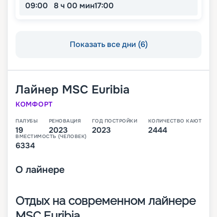
09:00
8 ч 00 мин
17:00
Показать все дни (6)
Лайнер
MSC Euribia
КОМФОРТ
ПАЛУБЫ
РЕНОВАЦИЯ
ГОД ПОСТРОЙКИ
КОЛИЧЕСТВО КАЮТ
19
2023
2023
2444
ВМЕСТИМОСТЬ (ЧЕЛОВЕК)
6334
О
лайнере
Отдых на современном лайнере
MSC Euribia