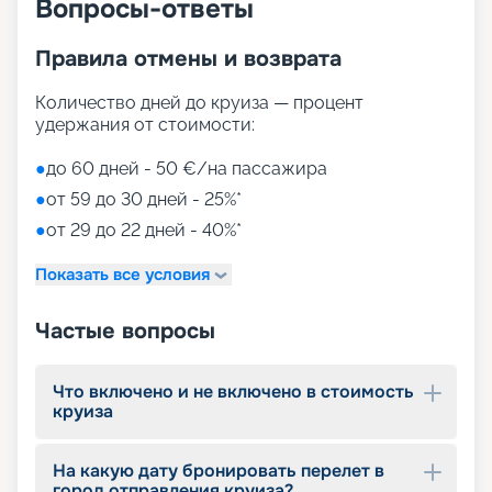
Вопросы-ответы
Правила отмены и возврата
Количество дней до круиза — процент
удержания от стоимости:
●
до 60 дней - 50 €/на пассажира
●
от 59 до 30 дней - 25%*
●
от 29 до 22 дней - 40%*
Показать все условия
Частые вопросы
Что включено и не включено в стоимость
круиза
На какую дату бронировать перелет в
город отправления круиза?