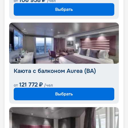
106 958
₽
от
/чел
Выбрать
Каюта с балконом Aurea (BA)
121 772
₽
от
/чел
Выбрать