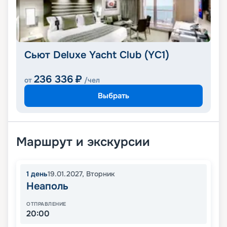
Сьют Deluxe Yacht Club (YC1)
236 336
₽
от
/чел
Выбрать
Маршрут и экскурсии
1
день
19.01.2027
,
Вторник
Неаполь
ОТПРАВЛЕНИЕ
20:00