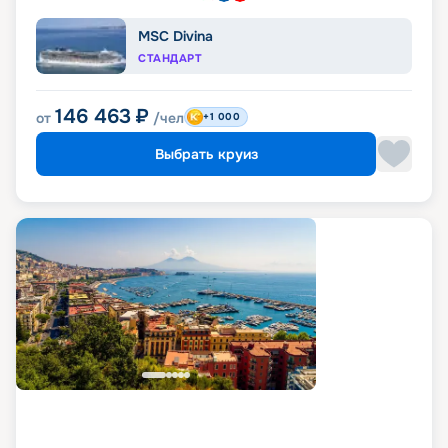
MSC Divina
СТАНДАРТ
146 463
₽
от
/чел
+1 000
Выбрать круиз