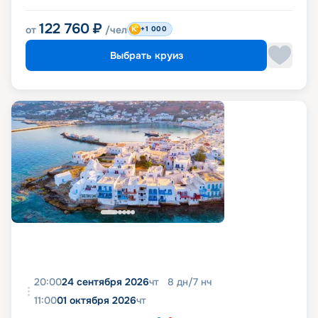
122 760
₽
от
/чел
+1 000
Выбрать круиз
20:00
24 сентября 2026
чт
8
дн
/
7
нч
11:00
01 октября 2026
чт