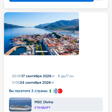
20:00
17 сентября 2026
чт
8
дн
/
7
нч
11:00
24 сентября 2026
чт
Вы посетите 3 страны:
MSC Divina
СТАНДАРТ