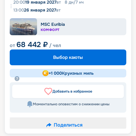
20:00
19 января 2027
вт
8
дн
/
7
нч
13:00
26 января 2027
вт
MSC Euribia
КОМФОРТ
68 442
₽
от
/ чел
Выбор каюты
+
1 000
Круизных миль
Добавить в избранное
Моментально оповестим о снижении цены
Поделиться