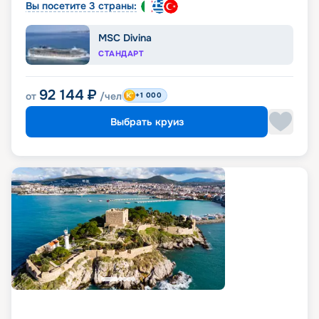
Вы посетите 3 страны:
MSC Divina
СТАНДАРТ
92 144
₽
от
/чел
+1 000
Выбрать круиз