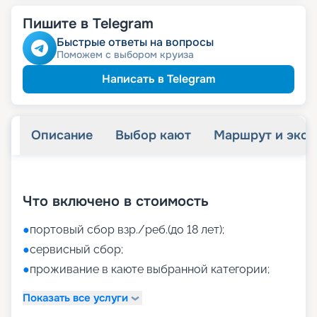
Пишите в Telegram
Быстрые ответы на вопросы
Поможем с выбором круиза
Написать в Telegram
Описание
Выбор кают
Маршрут и экск
+
33
фотографий
Что включено в стоимость
●
портовый сбор взр./реб.(до 18 лет);
●
сервисный сбор;
●
проживание в каюте выбранной категории;
Показать все услуги