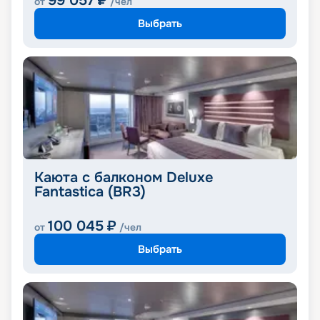
99 057
₽
от
/чел
Выбрать
Каюта с балконом Deluxe
Fantastica (BR3)
100 045
₽
от
/чел
Выбрать