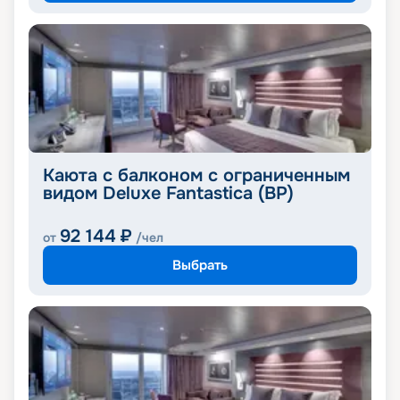
Каюта с балконом c ограниченным
видом Deluxe Fantastica (BP)
92 144
₽
от
/чел
Выбрать