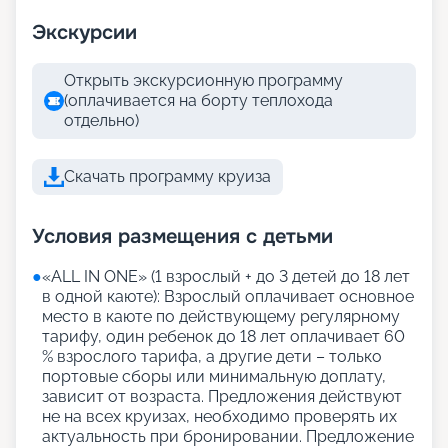
Экскурсии
Открыть экскурсионную программу
(оплачивается на борту теплохода
отдельно)
Скачать программу круиза
Условия размещения с детьми
●
«АLL IN ONE» (1 взрослый + до 3 детей до 18 лет
в одной каюте): Взрослый оплачивает основное
место в каюте по действующему регулярному
тарифу, один ребенок до 18 лет оплачивает 60
% взрослого тарифа, а другие дети – только
портовые сборы или минимальную доплату,
зависит от возраста. Предложения действуют
не на всех круизах, необходимо проверять их
актуальность при бронировании. Предложение