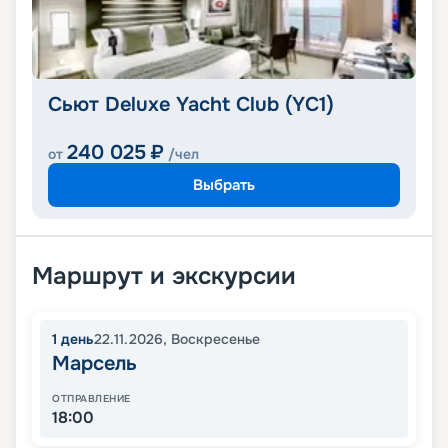
Сьют Deluxe Yacht Club (YC1)
240 025
₽
от
/чел
Выбрать
Маршрут и экскурсии
1
день
22.11.2026
,
Воскресенье
Марсель
ОТПРАВЛЕНИЕ
18:00