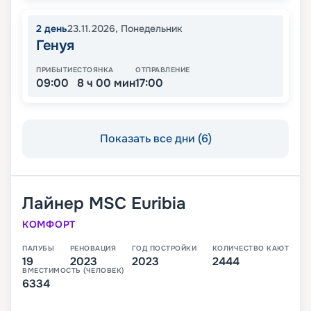
2
день
23.11.2026
,
Понедельник
Генуя
ПРИБЫТИЕ
СТОЯНКА
ОТПРАВЛЕНИЕ
09:00
8 ч 00 мин
17:00
Показать все дни (6)
Лайнер
MSC Euribia
КОМФОРТ
ПАЛУБЫ
РЕНОВАЦИЯ
ГОД ПОСТРОЙКИ
КОЛИЧЕСТВО КАЮТ
19
2023
2023
2444
ВМЕСТИМОСТЬ (ЧЕЛОВЕК)
6334