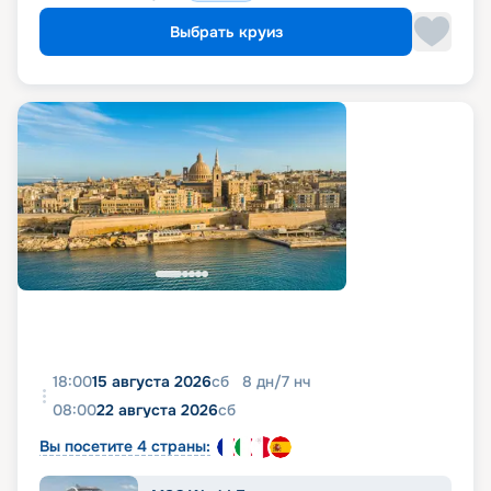
Выбрать круиз
18:00
15 августа 2026
сб
8
дн
/
7
нч
08:00
22 августа 2026
сб
Вы посетите 4 страны: