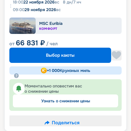
18:00
22 ноября 2026
вс
8
дн
/
7
нч
09:00
29 ноября 2026
вс
MSC Euribia
КОМФОРТ
66 831
₽
от
/ чел
Выбор каюты
+
1 000
Круизных миль
Моментально оповестим вас
о снижении цены
Узнать о снижении цены
Поделиться