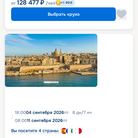
128 477
₽
от
/чел
+1 000
Выбрать круиз
18:00
04 сентября 2026
пт
8
дн
/
7
нч
08:00
11 сентября 2026
пт
Вы посетите 4 страны: