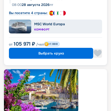
08:00
28 августа 2026
пт
Вы посетите 4 страны:
MSC World Europa
КОМФОРТ
105 971
₽
от
/чел
+1 000
Выбрать круиз