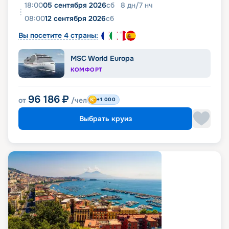
18:00
05 сентября 2026
сб
8
дн
/
7
нч
08:00
12 сентября 2026
сб
Вы посетите 4 страны:
MSC World Europa
КОМФОРТ
96 186
₽
от
/чел
+1 000
Выбрать круиз