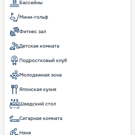
Бассейны
Корабль оснащен передовыми технологиями для
защиты окружающей среды, включая четыре
Мини-гольф
двухтопливных двигателя, работающих на
сжиженном природном газе и иногда на
Фитнес зал
сернистом морском дизельном топливе. Это
означает, что судно не требует систем очистки
выбросов. Также предусмотрена система
Детская комната
снижения выбросов на 90%, улучшенная очистка
сточных вод, управление подводным шумом для
Подростковый клуб
защиты морской живности, интеллектуальная
вентиляция и эффективная система
кондиционирования воздуха для экономии
Молодежная зона
энергии, светодиодное освещение с
регулировкой для сокращения потребления
Японская кухня
электроэнергии.
Шведский стол
Путешествие с «Круиз.онлайн»
Сигарная комната
Отправляйтесь в увлекательное путешествие на
корабле MSC Euribia, где искусство в балансе с
современными технологиями. Насладитесь
Няня