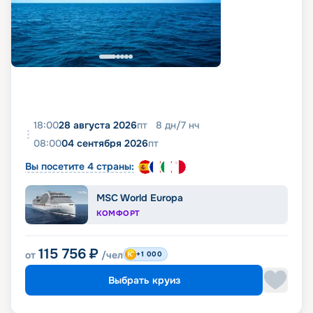
18:00
28 августа 2026
пт
8
дн
/
7
нч
08:00
04 сентября 2026
пт
Вы посетите 4 страны:
MSC World Europa
КОМФОРТ
115 756
₽
от
/чел
+1 000
Выбрать круиз