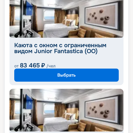
Каюта с окном с ограниченным
видом Junior Fantastica (OO)
83 465
₽
от
/чел
Выбрать