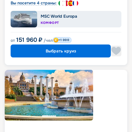
Вы посетите 4 страны:
MSC World Europa
КОМФОРТ
151 960
₽
от
/чел
+1 000
Выбрать круиз