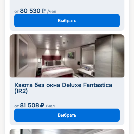
80 530
₽
от
/чел
Выбрать
Каюта без окна Deluxe Fantastica
(IR2)
81 508
₽
от
/чел
Выбрать