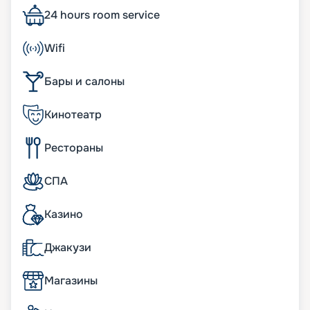
На корабле может находиться до 6 334 человек.
24 hours room service
Другие его характеристики:
• ширина – 43 м;
Wifi
• длина – 331 м;
• водоизмещение – около 172 тыс. т;
Бары и салоны
• осадка – 8,7 м;
• скорость – 22 узла;
• общее число кают – 2 444.
Кинотеатр
Условия на борту
Рестораны
Лайнер предлагает все необходимое, чтобы
СПА
круиз стал настоящим праздником. Вас без
сомнения приятно удивит крытый променад под
длинным светодиодным куполом с ресторанами
Казино
и бутиками в центре корабля. В театре вы
сможете посетить шоу с живыми
Джакузи
выступлениями. Также вы насладитесь SPA с
эксклюзивной термальной зоной, сауной,
паровой баней, гидромассажем,
Магазины
парикмахерской и маникюрным салонами.
Помимо прочего, выбор кают впечатлит даже