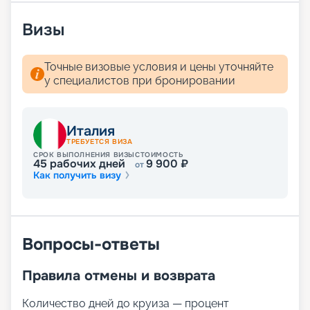
характеристики, размер, схемы, фото лайнера,
читайте отзывы других туристов и бронируйте
Визы
свой тур на 2026 - 2027 г. уже сейчас.
Погрузитесь в морскую атмосферу и
насладитесь уникальным путешествием на MSC
Точные визовые условия и цены уточняйте
Euribia.
у специалистов при бронировании
Италия
ТРЕБУЕТСЯ ВИЗА
СРОК ВЫПОЛНЕНИЯ ВИЗЫ
СТОИМОСТЬ
45
рабочих дней
9 900
₽
от
Как получить визу
Вопросы-ответы
Правила отмены и возврата
Количество дней до круиза — процент