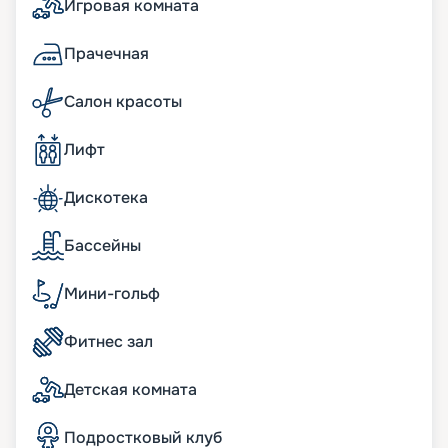
Игровая комната
привередливого туриста. Особенно понравятся
номера с балконами, с которых открывается
Прачечная
потрясающий обзор. Во время остановок вас
будут ждать увлекательные прогулки и
экскурсии по разным локациям.
Салон красоты
Для детей здесь также предлагается отдельное
развлечение. Благодаря сотрудничеству с LEGO
Лифт
самые маленькие туристы обязательно найдут
себе занятие в игровых зонах от бренда.
Дискотека
Особенности
Бассейны
Корабль оснащен передовыми технологиями для
защиты окружающей среды, включая четыре
Мини-гольф
двухтопливных двигателя, работающих на
сжиженном природном газе и иногда на
Фитнес зал
сернистом морском дизельном топливе. Это
означает, что судно не требует систем очистки
выбросов. Также предусмотрена система
Детская комната
снижения выбросов на 90%, улучшенная очистка
сточных вод, управление подводным шумом для
Подростковый клуб
защиты морской живности, интеллектуальная