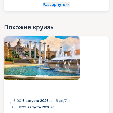
Развернуть
Похожие круизы
16:00
16 августа 2026
вс
8
дн
/
7
нч
08:00
23 августа 2026
вс