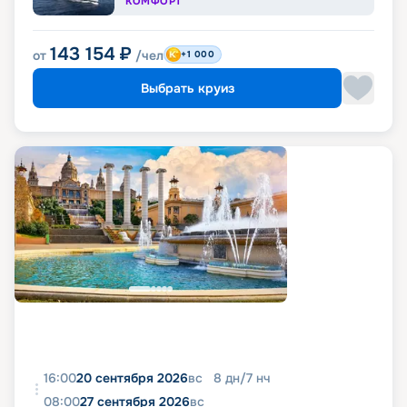
КОМФОРТ
143 154
₽
от
/чел
+1 000
Выбрать круиз
16:00
20 сентября 2026
вс
8
дн
/
7
нч
08:00
27 сентября 2026
вс