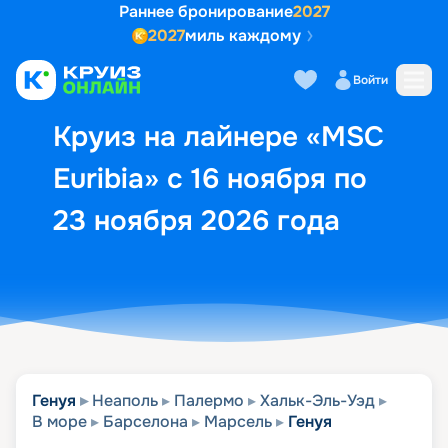
Раннее бронирование
2027
2027
миль каждому
Описание
Выбор кают
Маршрут и экск
Войти
Круиз на лайнере «MSC
Euribia» с 16 ноября по
23 ноября 2026 года
Генуя
Неаполь
Палермо
Хальк-Эль-Уэд
В море
Барселона
Марсель
Генуя