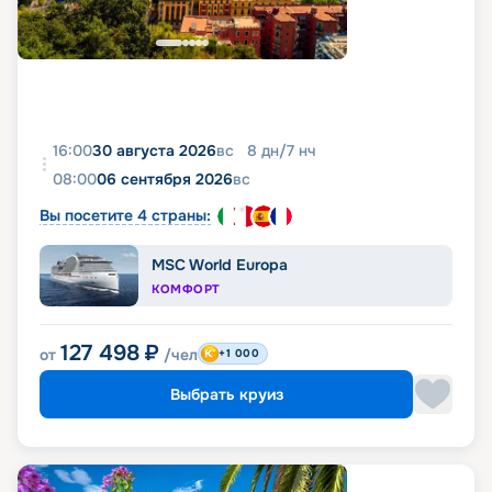
16:00
30 августа 2026
вс
8
дн
/
7
нч
08:00
06 сентября 2026
вс
Вы посетите 4 страны:
MSC World Europa
КОМФОРТ
127 498
₽
от
/чел
+1 000
Выбрать круиз