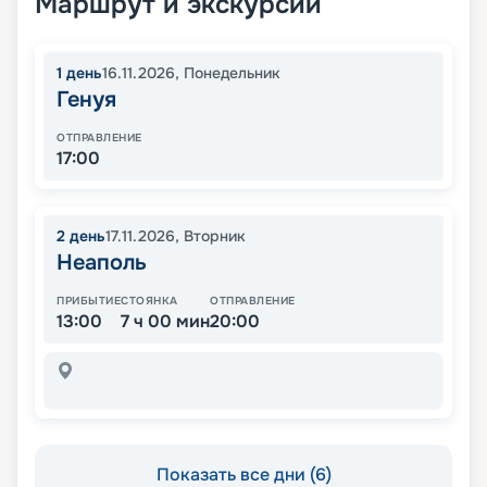
Маршрут и экскурсии
1
день
16.11.2026
,
Понедельник
Генуя
ОТПРАВЛЕНИЕ
17:00
2
день
17.11.2026
,
Вторник
Неаполь
ПРИБЫТИЕ
СТОЯНКА
ОТПРАВЛЕНИЕ
13:00
7 ч 00 мин
20:00
Показать все дни (6)