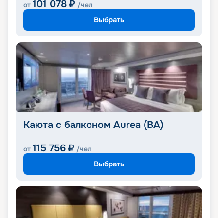
101 078
₽
от
/чел
Выбрать
Каюта с балконом Aurea (BA)
115 756
₽
от
/чел
Выбрать