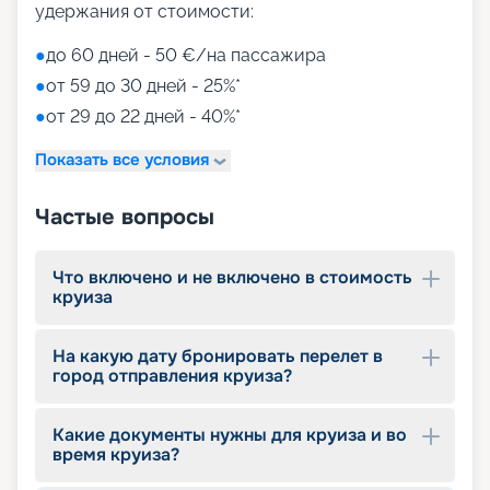
удержания от стоимости:
●
до 60 дней - 50 €/на пассажира
●
от 59 до 30 дней - 25%*
●
от 29 до 22 дней - 40%*
Показать все условия
Частые вопросы
Что включено и не включено в стоимость
круиза
На какую дату бронировать перелет в
город отправления круиза?
Какие документы нужны для круиза и во
время круиза?