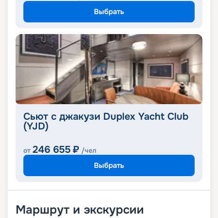
Выбрать
Сьют с джакузи Duplex Yacht Club
(YJD)
246 655
₽
от
/чел
Выбрать
Маршрут и экскурсии