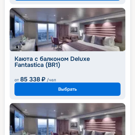
Каюта с балконом Deluxe
Fantastica (BR1)
85 338
₽
от
/чел
Выбрать