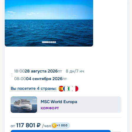
18:00
28 августа 2026
пт
8
дн
/
7
нч
08:00
04 сентября 2026
пт
Вы посетите 4 страны:
MSC World Europa
КОМФОРТ
117 801
₽
от
/чел
+1 000