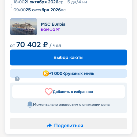
18:00
21 октября 2026
ср
5
дн
/
4
нч
09:00
25 октября 2026
вс
MSC Euribia
КОМФОРТ
70 402
₽
от
/ чел
Выбор каюты
+
1 000
Круизных миль
Добавить в избранное
Моментально оповестим о снижении цены
Поделиться