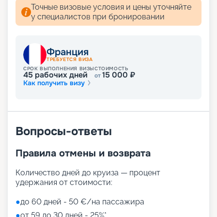
насладитесь уникальным путешествием на MSC
Точные визовые условия и цены уточняйте
Euribia.
у специалистов при бронировании
Франция
ТРЕБУЕТСЯ ВИЗА
СРОК ВЫПОЛНЕНИЯ ВИЗЫ
СТОИМОСТЬ
45
рабочих дней
15 000
₽
от
Как получить визу
Вопросы-ответы
Правила отмены и возврата
Количество дней до круиза — процент
удержания от стоимости:
●
до 60 дней - 50 €/на пассажира
●
от 59 до 30 дней - 25%*