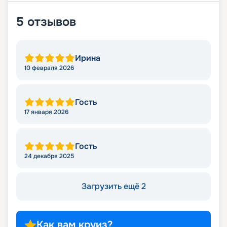
5
отзывов
Ирина
10 февраля 2026
Гость
17 января 2026
Гость
24 декабря 2025
Загрузить ещё 2
Как вам круиз?