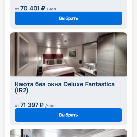
70 401
₽
от
/чел
Выбрать
Каюта без окна Deluxe Fantastica
(IR2)
71 397
₽
от
/чел
Выбрать