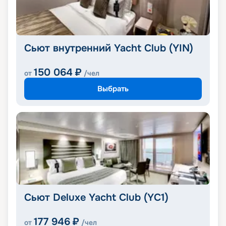
Сьют внутренний Yacht Club (YIN)
150 064
₽
от
/чел
Выбрать
Сьют Deluxe Yacht Club (YC1)
177 946
₽
от
/чел