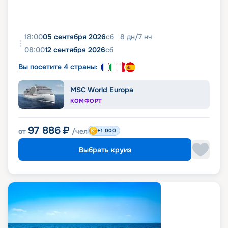
18:00
05 сентября 2026
сб
8
дн
/
7
нч
08:00
12 сентября 2026
сб
Вы посетите 4 страны:
MSC World Europa
КОМФОРТ
97 886
₽
от
/чел
+1 000
Выбрать круиз