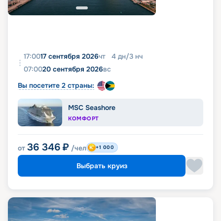
17:00
17 сентября 2026
чт
4
дн
/
3
нч
07:00
20 сентября 2026
вс
Вы посетите 2 страны:
MSC Seashore
КОМФОРТ
36 346
₽
от
/чел
+1 000
Выбрать круиз