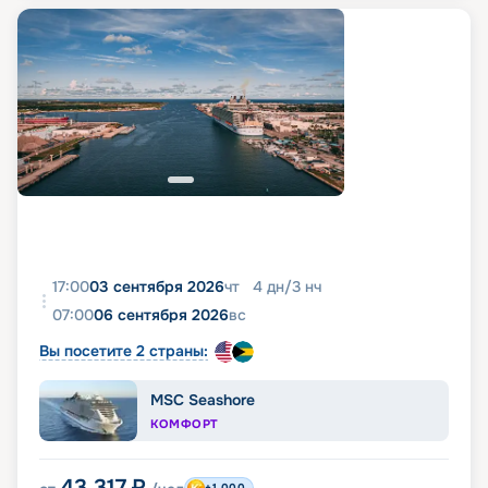
17:00
03 сентября 2026
чт
4
дн
/
3
нч
07:00
06 сентября 2026
вс
Вы посетите 2 страны:
MSC Seashore
КОМФОРТ
43 317
₽
+1 000