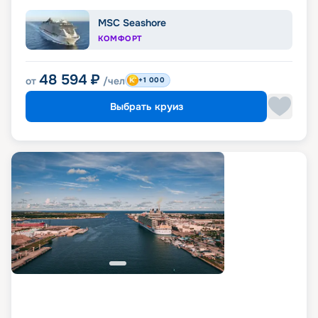
MSC Seashore
КОМФОРТ
48 594
₽
от
/чел
+1 000
Выбрать круиз