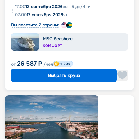
17:00
13 сентября 2026
вс
5
дн
/
4
нч
07:00
17 сентября 2026
чт
Вы посетите 2 страны:
MSC Seashore
КОМФОРТ
26 587
₽
от
/чел
+1 000
Выбрать круиз