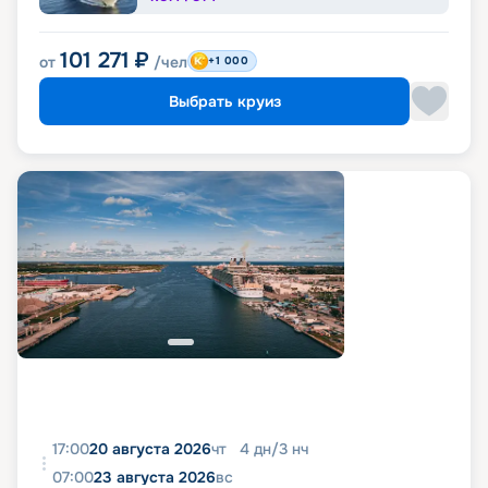
101 271
₽
от
/чел
+1 000
Выбрать круиз
17:00
20 августа 2026
чт
4
дн
/
3
нч
07:00
23 августа 2026
вс