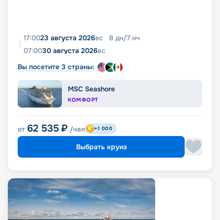
17:00
23 августа 2026
вс
8
дн
/
7
нч
07:00
30 августа 2026
вс
Вы посетите 3 страны:
MSC Seashore
КОМФОРТ
62 535
₽
от
/чел
+1 000
Выбрать круиз