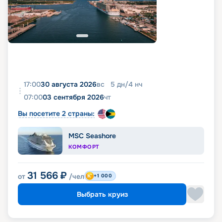
17:00
30 августа 2026
вс
5
дн
/
4
нч
07:00
03 сентября 2026
чт
Вы посетите 2 страны:
MSC Seashore
КОМФОРТ
31 566
₽
от
/чел
+1 000
Выбрать круиз