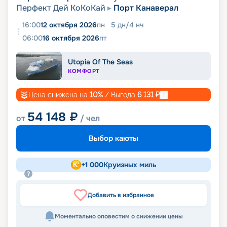
Перфект Дей КоКоКай
Порт Канаверал
16:00
12 октября 2026
пн
5
дн
/
4
нч
06:00
16 октября 2026
пт
Utopia Of The Seas
КОМФОРТ
Цена снижена на
10
%
/ Выгода
6 131
₽
54 148
₽
от
/ чел
Выбор каюты
+
1 000
Круизных миль
Добавить в избранное
Моментально оповестим о снижении цены