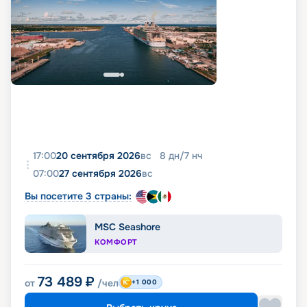
17:00
20 сентября 2026
вс
8
дн
/
7
нч
07:00
27 сентября 2026
вс
Вы посетите 3 страны:
MSC Seashore
КОМФОРТ
73 489
₽
от
/чел
+1 000