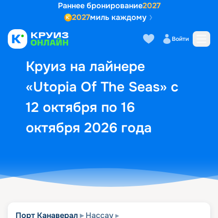
Раннее бронирование
2027
2027
миль каждому
Описание
Выбор кают
Маршрут и экск
Войти
Круиз на лайнере
«Utopia Of The Seas» с
12 октября по 16
октября 2026 года
Порт Канаверал
Нассау