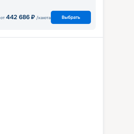
442 686
₽
Выбрать
от
/каюта
анаверал
Нассау
т Дей КоКоКай
Порт Канаверал
8 сентября 2026
пн
5
дн
/
4
нч
02 октября 2026
пт
Utopia Of The Seas
КОМФОРТ
 122
₽
/ чел
Выбор каюты