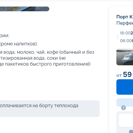
+
30
фотографий
Порт К
Перфек
16:00
2
рии;
06:00
кроме напитков);
 вода, молоко, чай, кофе (обычный и без
атизированная вода, соки (не
де пакетиков быстрого приготовления))
59
от
оплачивается на борту теплохода