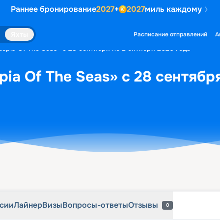
Раннее бронирование
2027
+
2027
миль каждому
рсии
Лайнер
Визы
Вопросы-ответы
Отзывы
0
Яхты
Расписание отправлений
А
opia Of The Seas» с 28 сентября по 2 октября 2026 года
ia Of The Seas» с 28 сентябр
рсии
Лайнер
Визы
Вопросы-ответы
Отзывы
0