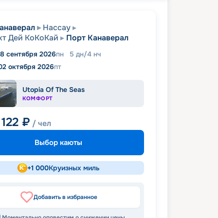
анаверал
Нассау
т Дей КоКоКай
Порт Канаверал
8 сентября 2026
пн
5
дн
/
4
нч
02 октября 2026
пт
Utopia Of The Seas
КОМФОРТ
 122
₽
/ чел
Выбор каюты
+
1 000
Круизных миль
Добавить в избранное
Моментально оповестим о снижении цены