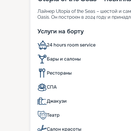
Лайнер Utopia of the Seas – шестой и с
Oasis. Он построен в 2024 году и прина
площадь 17-палубного судна составляет 
разместить 2 000 комфортабельных кают 
Услуги на борту
отдыхающих бассейны, развлекательные з
характеристики:
24 hours room service
• ширина – 64 м;
• длина – 362 метра;
• водоизмещение – 236,857 тыс. т;
Бары и салоны
• осадка – 8 м.
Рестораны
Из истории кораблей класс
СПА
«Утопия морей» стала не первой в своем
году, а до нее в море вышли пять корабл
Джакузи
современным представлениям о комфорте
of the Seas стала самой крупной в лине
предшественников. Размеры корабля поз
Театр
пассажиров при полной посадке. В экип
круглосуточно работающих для обеспеч
Салон красоты