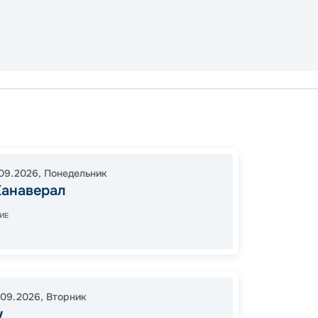
Порт К
Перфек
16:00
2
09.2026
,
Понедельник
Канаверал
06:00
ИЕ
59
от
.09.2026
,
Вторник
у