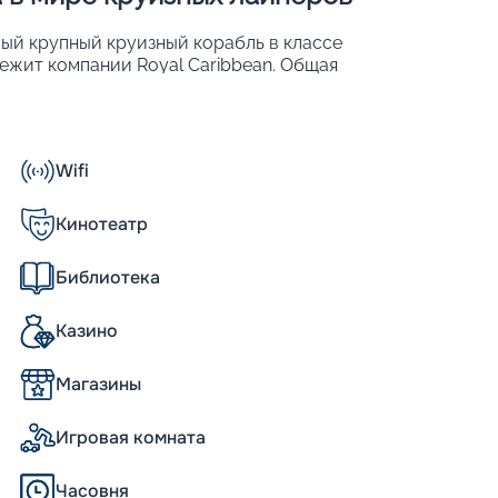
амый крупный круизный корабль в классе
длежит компании Royal Caribbean. Общая
около 200 тыс. м2. Это позволило
для 5 634 пассажиров. Также к услугам
оны, спа-центры, магазины и т. д. Общие
Wifi
Кинотеатр
Библиотека
а Oasis
Казино
 роде: она вошла в эксплуатацию в 2024
ей того же класса. Все они соответствуют
Магазины
 и безопасности. Однако именно Utopia
йке: характеристики судна превосходят
воляют разместить на нем до 5668
Игровая комната
аже судна более 2000 человек,
ения безопасности и комфорта круизеров.
Часовня