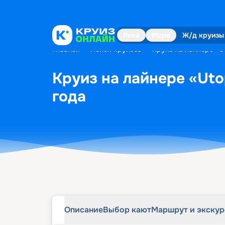
Описание
Выбор кают
Маршрут и экску
Река
Море
Ж/д круизы
Главная
•
Поиск круизов
•
Круиз на лайнере «Ut
Круиз на лайнере «Utop
года
Описание
Выбор кают
Маршрут и экску